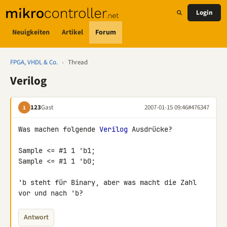
Login
Neuigkeiten
Artikel
Forum
FPGA, VHDL & Co.
›
Thread
Verilog
123
Gast
2007-01-15 09:46
#476347
1
Was machen folgende 
Verilog
 Ausdrücke?

Sample <= #1 1 'b1;

Sample <= #1 1 'b0;

'b steht für Binary, aber was macht die Zahl 
vor und nach 'b?
Antwort