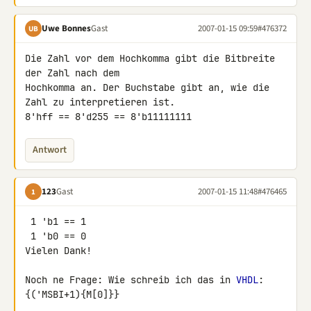
Uwe Bonnes
Gast
2007-01-15 09:59
#476372
UB
Die Zahl vor dem Hochkomma gibt die Bitbreite 
der Zahl nach dem 

Hochkomma an. Der Buchstabe gibt an, wie die 
Zahl zu interpretieren ist.

8'hff == 8'd255 == 8'b11111111
Antwort
123
Gast
2007-01-15 11:48
#476465
1
 1 'b1 == 1

 1 'b0 == 0

Vielen Dank!

Noch ne Frage: Wie schreib ich das in 
VHDL
:

{('MSBI+1){M[0]}}