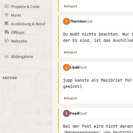
Antwort
Projekte & Code
Markt
Thorsten
Gast
T
Ausbildung & Beruf
Offtopic
Du mußt nichts beachten. Nur 
der EU sind, ist das Ausfülle
Webseite
Antwort
Bildergalerie
Läubi
Gast
L
ANZEIGE
jupp kanste als Maxibrief für
gewicht)
Antwort
Feadi
Gast
F
Bei der Post wird nicht darau
'Warensendungen' von Deutschl