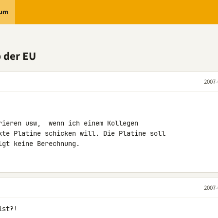
rum
 der EU
2007-
rieren usw,  wenn ich einem Kollegen 

kte Platine schicken will. Die Platine soll 

lgt keine Berechnung.
2007-
ist?!