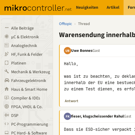
Neuigkeiten
Artikel
Fo
Offtopic
›
Thread
Alle Beiträge
Warensendung innerhalb
µC & Elektronik
Analogtechnik
Uwe Bonnes
Gast
UB
HF, Funk & Felder
Platinen
Hallo,

Mechanik & Werkzeug
was ist zu beachten, zu dekla
Fahrzeugelektronik
innerhalb der EU eine bestuec
zu einem Test dienen, es erfo
Haus & Smart Home
Compiler & IDEs
Antwort
FPGA, VHDL & Co.
DSP
fieser, klugscheissender Rahul
Gast
FK
PC-Programmierung
Dass sie ESD-sicher verpackt 
PC Hard- & Software