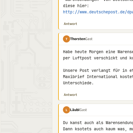
http://www.deutschepost.de/dp
Antwort
Thorsten
Gast
T
Habe heute Morgen eine Warens
per Luftpost verschickt und ko
Unsere Post verlangt für in e
Maxibrief International koste
Unterschiede.
Antwort
Läubi
Gast
L
Du kanst auch als Warensendung
Dann ksotets auch kaum was, m