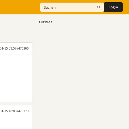
Login
ANZEIGE
01-15 09:57
#476366
01-15 10:00
#476373