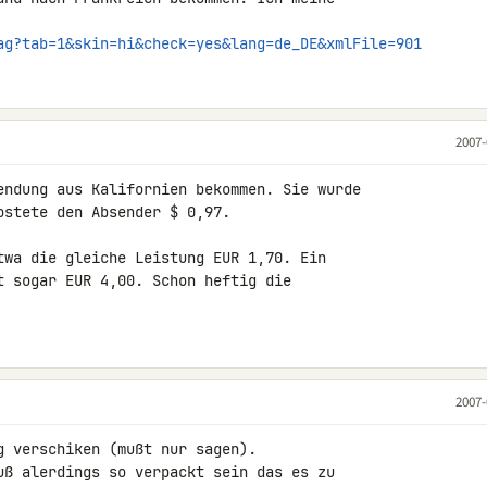
ag?tab=1&skin=hi&check=yes&lang=de_DE&xmlFile=901
2007-
endung aus Kalifornien bekommen. Sie wurde 

stete den Absender $ 0,97.

twa die gleiche Leistung EUR 1,70. Ein 

t sogar EUR 4,00. Schon heftig die 

2007-
 verschiken (mußt nur sagen).

uß alerdings so verpackt sein das es zu 
