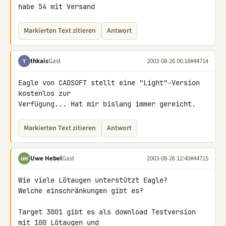
habe 54 mit Versand
Markierten Text zitieren
Antwort
thkais
Gast
2003-08-26 06:18
#44714
T
Eagle von CADSOFT stellt eine "Light"-Version 
kostenlos zur

Verfügung... Hat mir bislang immer gereicht.
Markierten Text zitieren
Antwort
Uwe Hebel
Gast
2003-08-26 12:40
#44715
UH
Wie viele Lötaugen unterstützt Eagle?

Welche einschränkungen gibt es?

Target 3001 gibt es als download Testversion 
mit 100 Lötaugen und
