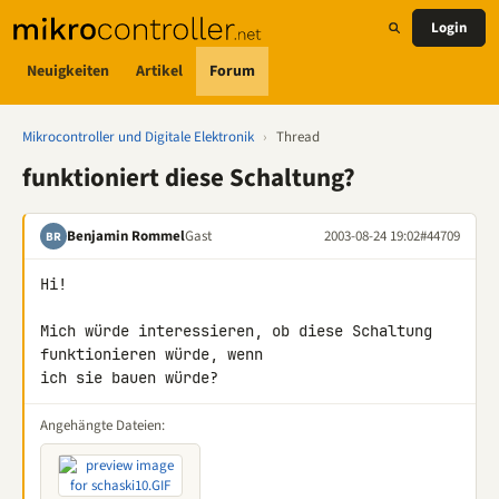
Login
Neuigkeiten
Artikel
Forum
Mikrocontroller und Digitale Elektronik
›
Thread
funktioniert diese Schaltung?
Benjamin Rommel
Gast
2003-08-24 19:02
#44709
BR
Hi!

Mich würde interessieren, ob diese Schaltung 
funktionieren würde, wenn

ich sie bauen würde?
Angehängte Dateien: