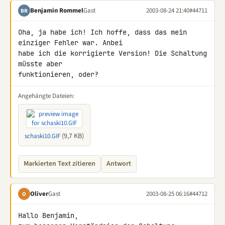
Benjamin Rommel
Gast
2003-08-24 21:40
#44711
BR
Oha, ja habe ich! Ich hoffe, dass das mein 
einziger Fehler war. Anbei

habe ich die korrigierte Version! Die Schaltung 
müsste aber

funktionieren, oder?
Angehängte Dateien:
(9,7 KB)
schaski10.GIF
Markierten Text zitieren
Antwort
Oliver
Gast
2003-08-25 06:16
#44712
O
Hallo Benjamin,
