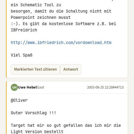
ein Schematic Tool zu

besorgen, damit du die Schaltung nicht mit 
Powerpoint zeichnen musst

:-). Es gibt da kostenlose Software z.B. bei 
IBFreidrich

http://www.ibfriedrich.com/vordownload.htm
Viel Spaß
Markierten Text zitieren
Antwort
Uwe Hebel
Gast
2003-08-25 22:28
#44713
UH
@Oliver

Guter Vorschlag !!!

Target hat mir so gut gefallen das ich mir die 
Light Version bestellt
