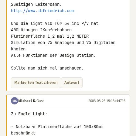
http://www.ibfriedrich.com
Und die light V10 für 54 inc P/V hat 
400Lötaugen 2Kupferbahnen

Platinenfläche 1,2 mal 1,2 METER

Simulation von 75 Analogen und 75 Digitalen 
Knoten

Alle Funktionen der Design Station.

Sollte man sich mal anschauen.
Markierten Text zitieren
Antwort
Michael K.
Gast
2003-08-26 15:13
#44716
MK
Zu Eagle Light:

- Nutzbare Platinenfläche auf 100x80mm 
beschränkt
