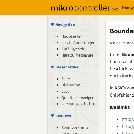
Neuig
▼ Navigation
Boundar
Hauptseite
Letzte Änderungen
Aus der Mikroc
Zufällige Seite
Unter
Bound
Hilfe zu MediaWiki
hauptsächl
▼ Dieser Artikel
beschickt w
die Leiterb
Seite
Diskussion
In ASICs we
Lesen
Chipfehler 
Quelltext anzeigen
Versionsgeschichte
Weblinks
▼ Benutzer
http:
http:
Benutzerkonto
http: