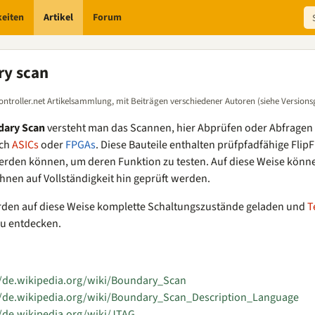
keiten
Artikel
Forum
y scan
ontroller.net Artikelsammlung, mit Beiträgen verschiedener Autoren (siehe Versions
ary Scan
versteht man das Scannen, hier Abprüfen oder Abfragen
ich
ASICs
oder
FPGAs
. Diese Bauteile enthalten prüfpfadfähige Fli
erden können, um deren Funktion zu testen. Auf diese Weise kön
ahnen auf Vollständigkeit hin geprüft werden.
rden auf diese Weise komplette Schaltungszustände geladen und
T
zu entdecken.
//de.wikipedia.org/wiki/Boundary_Scan
//de.wikipedia.org/wiki/Boundary_Scan_Description_Language
//de.wikipedia.org/wiki/JTAG