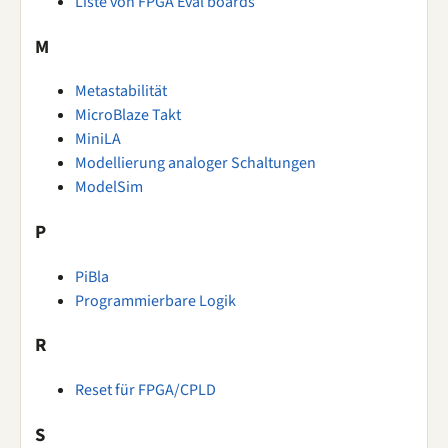
Liste von FPGA Eval boards
M
Metastabilität
MicroBlaze Takt
MiniLA
Modellierung analoger Schaltungen
ModelSim
P
PiBla
Programmierbare Logik
R
Reset für FPGA/CPLD
S