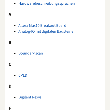
Hardwarebeschreibungssprachen
A
Altera Max10 Breakout Board
Analog-IO mit digitalen Bausteinen
B
Boundary scan
C
CPLD
D
Digilent Nexys
F