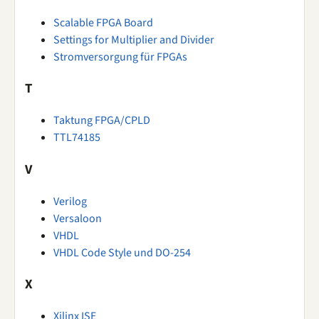
Scalable FPGA Board
Settings for Multiplier and Divider
Stromversorgung für FPGAs
T
Taktung FPGA/CPLD
TTL74185
V
Verilog
Versaloon
VHDL
VHDL Code Style und DO-254
X
Xilinx ISE