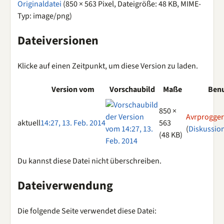
Originaldatei
(850 × 563 Pixel, Dateigröße: 48 KB, MIME-
Typ:
image/png
)
Dateiversionen
Klicke auf einen Zeitpunkt, um diese Version zu laden.
Version vom
Vorschaubild
Maße
Benu
850 ×
Avrprogger
aktuell
14:27, 13. Feb. 2014
563
(
Diskussio
(48 KB)
Du kannst diese Datei nicht überschreiben.
Dateiverwendung
Die folgende Seite verwendet diese Datei: