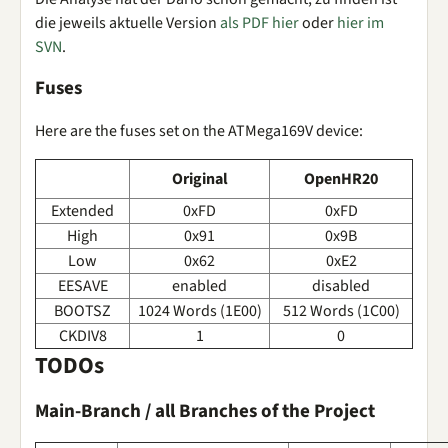
die jeweils aktuelle Version
als PDF hier
oder
hier im
SVN
.
Fuses
Here are the fuses set on the ATMega169V device:
Original
OpenHR20
Extended
0xFD
0xFD
High
0x91
0x9B
Low
0x62
0xE2
EESAVE
enabled
disabled
BOOTSZ
1024 Words (1E00)
512 Words (1C00)
CKDIV8
1
0
TODOs
Main-Branch / all Branches of the Project