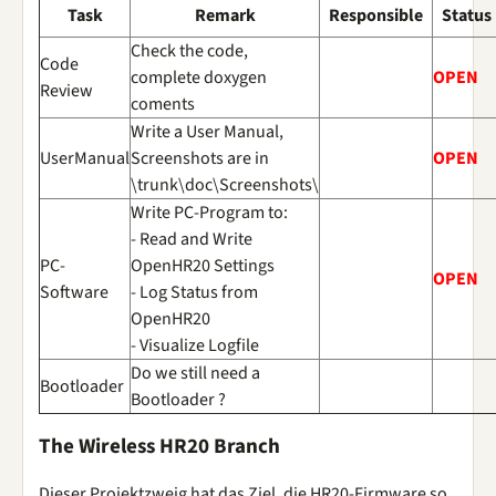
Task
Remark
Responsible
Status
Check the code,
Code
complete doxygen
OPEN
Review
coments
Write a User Manual,
UserManual
Screenshots are in
OPEN
\trunk\doc\Screenshots\
Write PC-Program to:
- Read and Write
PC-
OpenHR20 Settings
OPEN
Software
- Log Status from
OpenHR20
- Visualize Logfile
Do we still need a
Bootloader
Bootloader ?
The Wireless HR20 Branch
Dieser Projektzweig hat das Ziel, die HR20-Firmware so