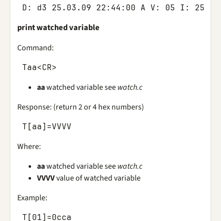
D
:
d3
25.03.09
22
:
44
:
00
A
V
:
05
I
:
2585
print watched variable
Command:
Taa
<
CR
>
aa
watched variable see
watch.c
Response: (return 2 or 4 hex numbers)
T
[
aa
]
=
VVVV
Where:
aa
watched variable see
watch.c
VVVV
value of watched variable
Example:
T
[
01
]
=
0
cca