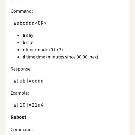
Command:
Wabcddd
<
CR
>
a
day
b
slot
c
timermode (0 to 3)
d
time time (minutes since 00:00, hex)
Response:
W
[
ab
]
=
cddd
Example:
W
[
10
]
=
21
a4
Reboot
Command: