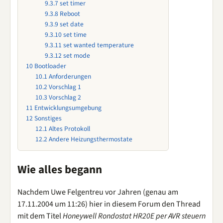
9.3.7
set timer
9.3.8
Reboot
9.3.9
set date
9.3.10
set time
9.3.11
set wanted temperature
9.3.12
set mode
10
Bootloader
10.1
Anforderungen
10.2
Vorschlag 1
10.3
Vorschlag 2
11
Entwicklungsumgebung
12
Sonstiges
12.1
Altes Protokoll
12.2
Andere Heizungsthermostate
Wie alles begann
Nachdem Uwe Felgentreu vor Jahren (genau am
17.11.2004 um 11:26) hier in diesem Forum den Thread
mit dem Titel
Honeywell Rondostat HR20E per AVR steuern