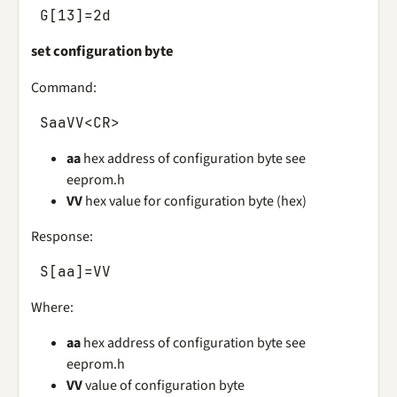
G
[
13
]
=
2
d
set configuration byte
Command:
SaaVV
<
CR
>
aa
hex address of configuration byte see
eeprom.h
VV
hex value for configuration byte (hex)
Response:
S
[
aa
]
=
VV
Where:
aa
hex address of configuration byte see
eeprom.h
VV
value of configuration byte