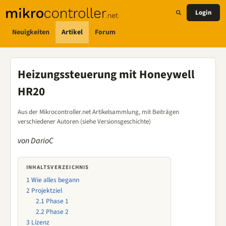
Login
Neuigkeiten
Artikel
Forum
Heizungssteuerung mit Honeywell
HR20
Aus der Mikrocontroller.net Artikelsammlung, mit Beiträgen
verschiedener Autoren (siehe Versionsgeschichte)
von DarioC
INHALTSVERZEICHNIS
1
Wie alles begann
2
Projektziel
2.1
Phase 1
2.2
Phase 2
3
Lizenz