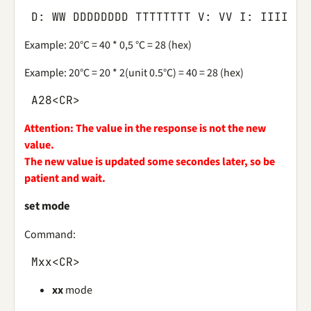
D
:
WW
DDDDDDDD
TTTTTTTT
V
:
VV
I
:
IIII
S
:
Example: 20°C = 40 * 0,5 °C = 28 (hex)
Example: 20°C = 20 * 2(unit 0.5°C) = 40 = 28 (hex)
A28
<
CR
>
Attention: The value in the response is not the new
value.
The new value is updated some secondes later, so be
patient and wait.
set mode
Command:
Mxx
<
CR
>
xx
mode