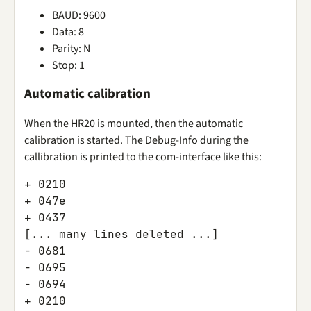
BAUD: 9600
Data: 8
Parity: N
Stop: 1
Automatic calibration
When the HR20 is mounted, then the automatic
calibration is started. The Debug-Info during the
callibration is printed to the com-interface like this:
+
0210
+
047
e
+
0437
[...
many
lines
deleted
...]
-
06
81
-
06
95
-
06
94
+
0210