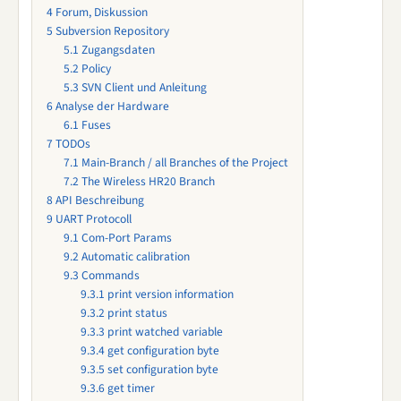
4
Forum, Diskussion
5
Subversion Repository
5.1
Zugangsdaten
5.2
Policy
5.3
SVN Client und Anleitung
6
Analyse der Hardware
6.1
Fuses
7
TODOs
7.1
Main-Branch / all Branches of the Project
7.2
The Wireless HR20 Branch
8
API Beschreibung
9
UART Protocoll
9.1
Com-Port Params
9.2
Automatic calibration
9.3
Commands
9.3.1
print version information
9.3.2
print status
9.3.3
print watched variable
9.3.4
get configuration byte
9.3.5
set configuration byte
9.3.6
get timer