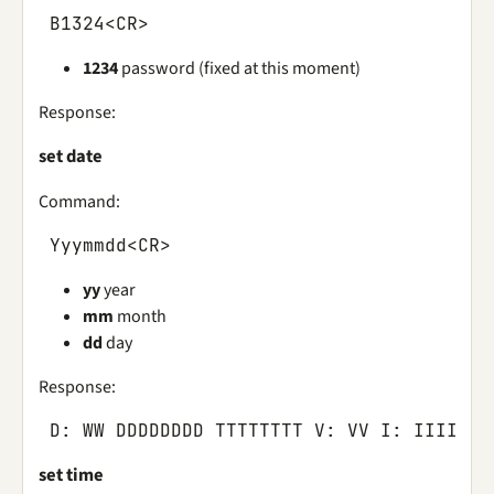
B1324
<
CR
>
1234
password (fixed at this moment)
Response:
set date
Command:
Yyymmdd
<
CR
>
yy
year
mm
month
dd
day
Response:
D
:
WW
DDDDDDDD
TTTTTTTT
V
:
VV
I
:
IIII
S
:
set time