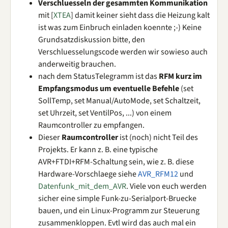
Verschluesseln der gesammten Kommunikation
mit [
XTEA
] damit keiner sieht dass die Heizung kalt
ist was zum Einbruch einladen koennte ;-) Keine
Grundsatzdiskussion bitte, den
Verschluesselungscode werden wir sowieso auch
anderweitig brauchen.
nach dem StatusTelegramm ist das
RFM kurz im
Empfangsmodus um eventuelle Befehle
(set
SollTemp, set Manual/AutoMode, set Schaltzeit,
set Uhrzeit, set VentilPos, ...) von einem
Raumcontroller zu empfangen.
Dieser
Raumcontroller
ist (noch) nicht Teil des
Projekts. Er kann z. B. eine typische
AVR+FTDI+RFM-Schaltung sein, wie z. B. diese
Hardware-Vorschlaege siehe
AVR_RFM12
und
Datenfunk_mit_dem_AVR
. Viele von euch werden
sicher eine simple Funk-zu-Serialport-Bruecke
bauen, und ein Linux-Programm zur Steuerung
zusammenkloppen. Evtl wird das auch mal ein