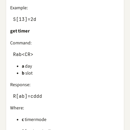
Example:
S
[
13
]
=
2
d
get timer
Command:
Rab
<
CR
>
a
day
b
slot
Response:
R
[
ab
]
=
cddd
Where:
c
timermode