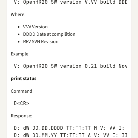
V
:
OpenHR20
SW
version
V
.
VV
build
DDDD
$
Where:
V.VV Version
DDDD Date at compilition
REV SVN Revision
Example:
V
:
OpenHR20
SW
version
0.21
build
Nov
13
print status
Command:
D
<
CR
>
Response:
D
:
dW
DD
.
DD
.
DDDD
TT
:
TT
:
TT
M
V
:
VV
I
:
III
D
:
dW
DD
.
MM
.
YY
TT
:
TT
:
TT
A
V
:
VV
I
:
IIII