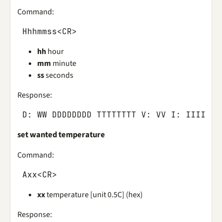
Command:
Hhhmmss
<
CR
>
hh
hour
mm
minute
ss
seconds
Response:
D
:
WW
DDDDDDDD
TTTTTTTT
V
:
VV
I
:
IIII
S
:
set wanted temperature
Command:
Axx
<
CR
>
xx
temperature [unit 0.5C] (hex)
Response: