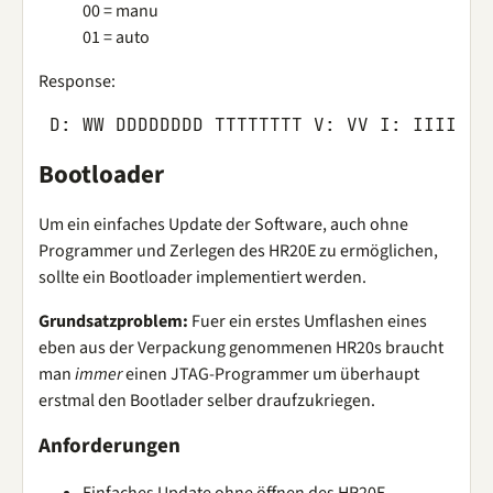
00 = manu
01 = auto
Response:
D
:
WW
DDDDDDDD
TTTTTTTT
V
:
VV
I
:
IIII
S
:
Bootloader
Um ein einfaches Update der Software, auch ohne
Programmer und Zerlegen des HR20E zu ermöglichen,
sollte ein Bootloader implementiert werden.
Grundsatzproblem:
Fuer ein erstes Umflashen eines
eben aus der Verpackung genommenen HR20s braucht
man
immer
einen JTAG-Programmer um überhaupt
erstmal den Bootlader selber draufzukriegen.
Anforderungen
Einfaches Update ohne öffnen des HR20E