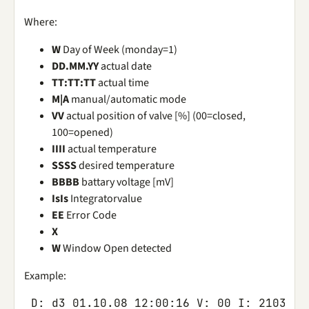
Where:
W
Day of Week (monday=1)
DD.MM.YY
actual date
TT:TT:TT
actual time
M|A
manual/automatic mode
VV
actual position of valve [%] (00=closed,
100=opened)
IIII
actual temperature
SSSS
desired temperature
BBBB
battary voltage [mV]
IsIs
Integratorvalue
EE
Error Code
X
W
Window Open detected
Example:
D
:
d3
01.10.08
12
:
00
:
16
V
:
00
I
:
2103
S
: