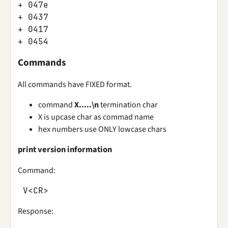
+
047
e
+
0437
+
0417
+
0454
Commands
All commands have FIXED format.
command
X.....\n
termination char
X is upcase char as commad name
hex numbers use ONLY lowcase chars
print version information
Command:
V
<
CR
>
Response: