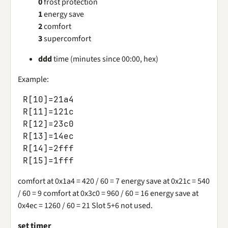
0
frost protection
1
energy save
2
comfort
3
supercomfort
ddd
time (minutes since 00:00, hex)
Example:
R
[
10
]
=
21
a4
R
[
11
]
=
121
c
R
[
12
]
=
23
c0
R
[
13
]
=
14
ec
R
[
14
]
=
2f
ff
R
[
15
]
=
1f
ff
comfort at 0x1a4 = 420 / 60 = 7 energy save at 0x21c = 540
/ 60 = 9 comfort at 0x3c0 = 960 / 60 = 16 energy save at
0x4ec = 1260 / 60 = 21 Slot 5+6 not used.
set timer