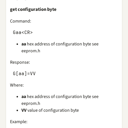
get configuration byte
Command:
Gaa
<
CR
>
aa
hex address of configuration byte see
eeprom.h
Response:
G
[
aa
]
=
VV
Where:
aa
hex address of configuration byte see
eeprom.h
VV
value of configuration byte
Example: