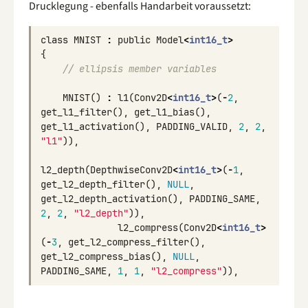
Drucklegung - ebenfalls Handarbeit voraussetzt:
class
MNIST
:
public
Model
<
int16_t
>
{
// ellipsis member variables
MNIST
()
:
l1
(
Conv2D
<
int16_t
>
(
-
2
,
get_l1_filter
(),
get_l1_bias
(),
get_l1_activation
(),
PADDING_VALID
,
2
,
2
,
"l1"
)),
l2_depth
(
DepthwiseConv2D
<
int16_t
>
(
-
1
,
get_l2_depth_filter
(),
NULL
,
get_l2_depth_activation
(),
PADDING_SAME
,
2
,
2
,
"l2_depth"
)),
l2_compress
(
Conv2D
<
int16_t
>
(
-
3
,
get_l2_compress_filter
(),
get_l2_compress_bias
(),
NULL
,
PADDING_SAME
,
1
,
1
,
"l2_compress"
)),