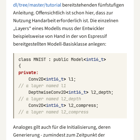
dl/tree/master/tutorial
bereitstehenden fünfstufigen
Anleitung. Offensichtlich ist schon hier, dass zur
Nutzung Handarbeit erforderlich ist. Die einzelnen
„Layers“ eines Modells muss der Entwickler
beispielsweise von Hand in der von Espressif
bereitgestellten Modell-Basisklasse anlegen:
class
MNIST
:
public
Model
<
int16_t
>
{
private:
Conv2D
<
int16_t
>
l1
;
// a layer named l1
DepthwiseConv2D
<
int16_t
>
l2_depth
;
// a layer named l2_depth
Conv2D
<
int16_t
>
l2_compress
;
// a layer named l2_compress
Analoges gilt auch für die Initialisierung, deren
Generierung - zumindest zum Zeitpunkt der