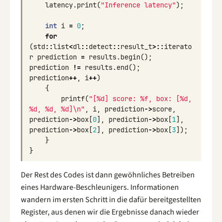
latency
.
print
(
"Inference latency"
);
int
i
=
0
;
for
(
std
::
list
<
dl
::
detect
::
result_t
>::
iterato
r
prediction
=
results
.
begin
();
prediction
!=
results
.
end
();
prediction
++
,
i
++
)
{
printf
(
"[%d] score: %f, box: [%d, 
%d, %d, %d]
\n
"
,
i
,
prediction
->
score
,
prediction
->
box
[
0
],
prediction
->
box
[
1
],
prediction
->
box
[
2
],
prediction
->
box
[
3
]);
}
}
Der Rest des Codes ist dann gewöhnliches Betreiben
eines Hardware-Beschleunigers. Informationen
wandern im ersten Schritt in die dafür bereitgestellten
Register, aus denen wir die Ergebnisse danach wieder