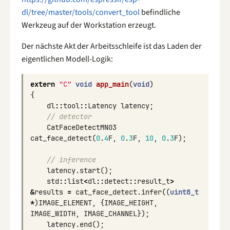
dl/tree/master/tools/convert_tool
befindliche
Werkzeug auf der Workstation erzeugt.
Der nächste Akt der Arbeitsschleife ist das Laden der
eigentlichen Modell-Logik:
extern
"C"
void
app_main
(
void
)
{
dl
::
tool
::
Latency
latency
;
// detector
CatFaceDetectMN03
cat_face_detect
(
0
.
4
F
,
0
.
3
F
,
10
,
0
.
3
F
);
// inference
latency
.
start
();
std
::
list
<
dl
::
detect
::
result_t
>
&
results
=
cat_face_detect
.
infer
((
uint8_t
*
)
IMAGE_ELEMENT
,
{
IMAGE_HEIGHT
,
IMAGE_WIDTH
,
IMAGE_CHANNEL
});
latency
.
end
();