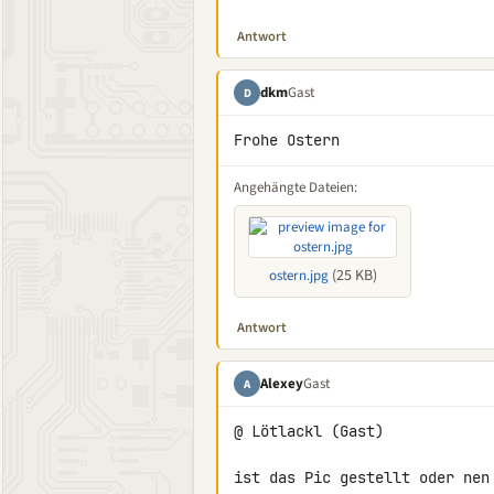
Antwort
dkm
Gast
D
Frohe Ostern
Angehängte Dateien:
(25 KB)
ostern.jpg
Antwort
Alexey
Gast
A
@ Lötlackl (Gast)

ist das Pic gestellt oder nen