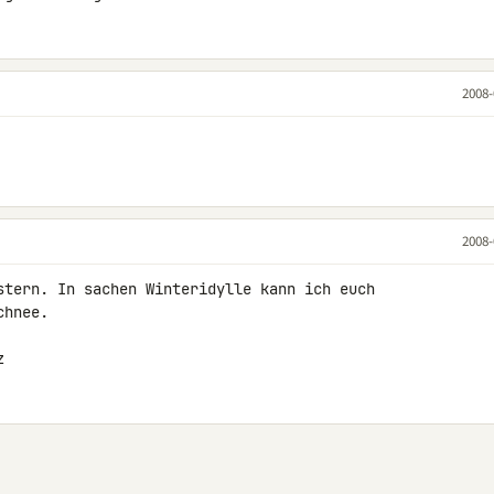
2008-
2008-
stern. In sachen Winteridylle kann ich euch 

hnee.

z