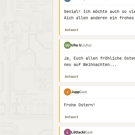
Genial! Ich möchte auch so vie
Aich allen anderen ein frohes
Antwort
Uhu U.
(uhu)
UU
Ja, Euch allen fröhliche Oste
neu auf Weihnachten...
Antwort
Jupp
Gast
J
Frohe Ostern!
Antwort
Lötlackl
Gast
L