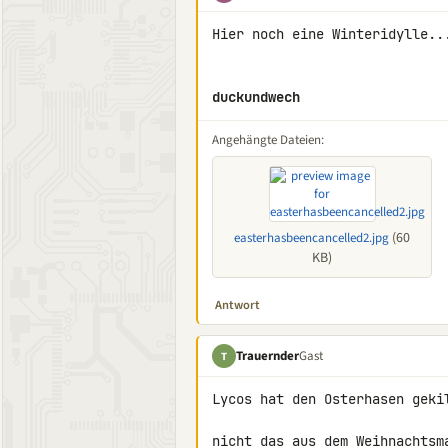
Hier noch eine Winteridylle...
duckundwech
Angehängte Dateien:
(60
easterhasbeencancelled2.jpg
KB)
Antwort
Trauernder
Gast
T
Lycos hat den Osterhasen gekil
nicht das aus dem Weihnachtsm