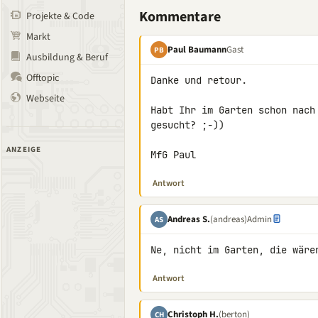
Kommentare
Projekte & Code
Markt
Paul Baumann
Gast
PB
Ausbildung & Beruf
Offtopic
Danke und retour.

Webseite
Habt Ihr im Garten schon nach
gesucht? ;-))

ANZEIGE
MfG Paul
Antwort
Andreas S.
(andreas)
Admin
AS
Ne, nicht im Garten, die wäre
Antwort
Christoph H.
(berton)
CH