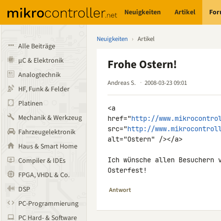
Neuigkeiten
Artikel
Fo
Neuigkeiten
›
Artikel
Alle Beiträge
µC & Elektronik
Frohe Ostern!
Analogtechnik
Andreas S.
2008-03-23 09:01
HF, Funk & Felder
Platinen
<a 

Mechanik & Werkzeug
href="
http://www.mikrocontro
src="
http://www.mikrocontrol
Fahrzeugelektronik
alt="Ostern" /></a>

Haus & Smart Home
Ich wünsche allen Besuchern v
Compiler & IDEs
Osterfest!
FPGA, VHDL & Co.
DSP
Antwort
PC-Programmierung
PC Hard- & Software