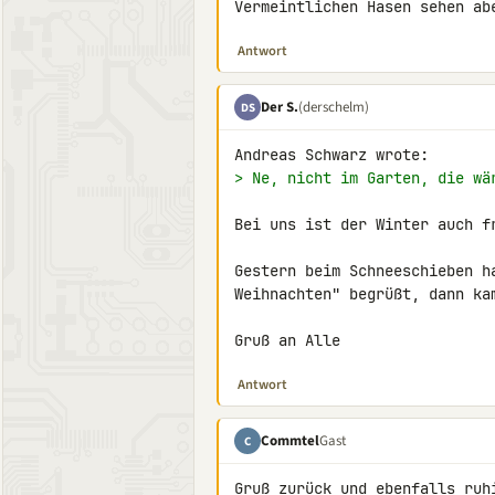
Vermeintlichen Hasen sehen ab
Antwort
Der S.
(derschelm)
DS
> Ne, nicht im Garten, die wä
Bei uns ist der Winter auch fr
Gestern beim Schneeschieben h
Weihnachten" begrüßt, dann ka
Gruß an Alle
Antwort
Commtel
Gast
C
Gruß zurück und ebenfalls ruh