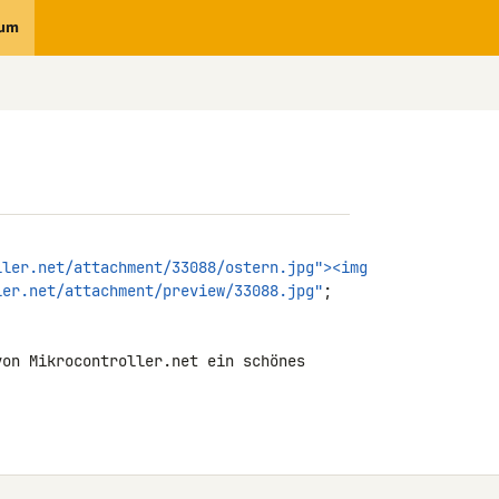
rum
ller.net/attachment/33088/ostern.jpg"><img
ler.net/attachment/preview/33088.jpg"
; 

on Mikrocontroller.net ein schönes 
