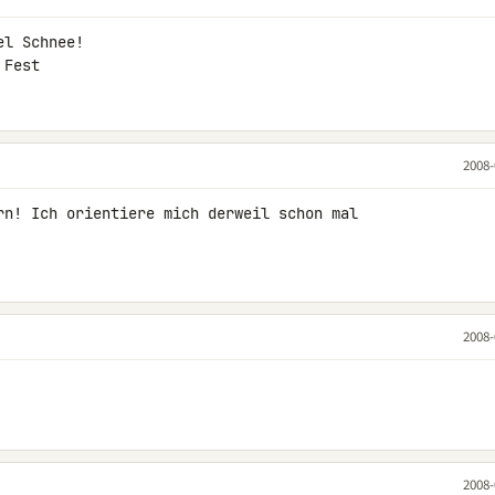
l Schnee!

 Fest
2008-
rn! Ich orientiere mich derweil schon mal 

2008-
2008-