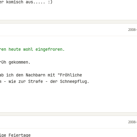
er komisch aus..... :)
2008-
ren heute wohl eingefroren.
üh gekommen.

ab ich den Nachbarn mit "Fröhliche 

m - wie zur Strafe - der Schneepflug.

2008-
ige Feiertage