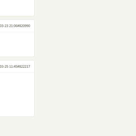
03-23 21:06
#820990
03-25 11:45
#822217