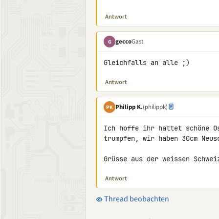
Antwort
gecco
Gast
G
Gleichfalls an alle ;)
Antwort
Philipp K.
(philippk)
PK
Ich hoffe ihr hattet schöne O
trumpfen, wir haben 30cm Neusc
Grüsse aus der weissen Schwei
Antwort
Thread beobachten