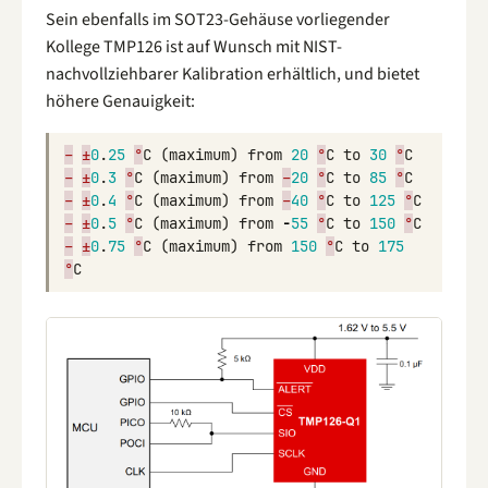
Sein ebenfalls im SOT23-Gehäuse vorliegender
Kollege TMP126 ist auf Wunsch mit NIST-
nachvollziehbarer Kalibration erhältlich, und bietet
höhere Genauigkeit:
–
±
0
.
25
°
C
(
maximum
)
from
20
°
C
to
30
°
C
–
±
0
.
3
°
C
(
maximum
)
from
–
20
°
C
to
85
°
C
–
±
0
.
4
°
C
(
maximum
)
from
–
40
°
C
to
125
°
C
–
±
0
.
5
°
C
(
maximum
)
from
-
55
°
C
to
150
°
C
–
±
0
.
75
°
C
(
maximum
)
from
150
°
C
to
175
°
C