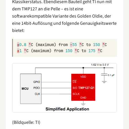
Klassikerstatus. Ebendiesem Bauteil geht TI nun mit
dem TMP127 an die Pelle – es ist eine
softwarekompatible Variante des Golden Oldie, der
eine 14bit-Auflösung und folgende Genauigkeitswerte
bietet:
±
0
.
8
°
C
(
maximum
)
from
–
55
°
C
to
150
°
C
±
1
°
C
(
maximum
)
from
150
°
C
to
175
°
C
(Bildquelle: TI)