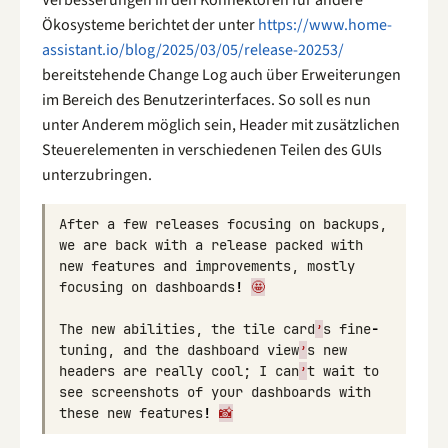
Ökosysteme berichtet der unter
https://www.home-
assistant.io/blog/2025/03/05/release-20253/
bereitstehende Change Log auch über Erweiterungen
im Bereich des Benutzerinterfaces. So soll es nun
unter Anderem möglich sein, Header mit zusätzlichen
Steuerelementen in verschiedenen Teilen des GUIs
unterzubringen.
After
a
few
releases
focusing
on
backups
,
we
are
back
with
a
release
packed
with
new
features
and
improvements
,
mostly
focusing
on
dashboards
!
🤩
The
new
abilities
,
the
tile
card
’
s
fine
-
tuning
,
and
the
dashboard
view
’
s
new
headers
are
really
cool
;
I
can
’
t
wait
to
see
screenshots
of
your
dashboards
with
these
new
features
!
📸