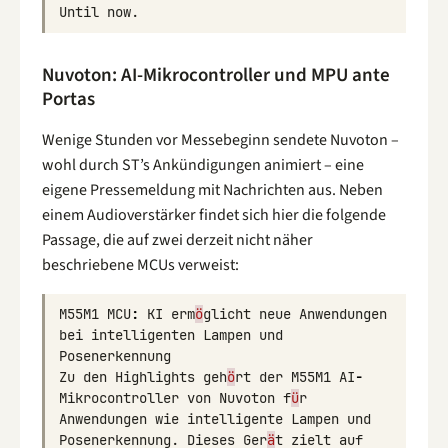
Until
now
.
Nuvoton: AI-Mikrocontroller und MPU ante
Portas
Wenige Stunden vor Messebeginn sendete Nuvoton –
wohl durch ST’s Ankündigungen animiert – eine
eigene Pressemeldung mit Nachrichten aus. Neben
einem Audioverstärker findet sich hier die folgende
Passage, die auf zwei derzeit nicht näher
beschriebene MCUs verweist:
M55M1
MCU
:
KI
erm
ö
glicht
neue
Anwendungen
bei
intelligenten
Lampen
und
Posenerkennung
Zu
den
Highlights
geh
ö
rt
der
M55M1
AI
-
Mikrocontroller
von
Nuvoton
f
ü
r
Anwendungen
wie
intelligente
Lampen
und
Posenerkennung
.
Dieses
Ger
ä
t
zielt
auf