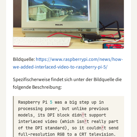
Bildquelle:
https://www.raspberrypi.com/news/how-
we-added-interlaced-video-to-raspberry-pi-5/
Spezifischerweise findet sich unter der Bildquelle die
folgende Beschreibung:
Raspberry
Pi
5
was
a
big
step
up
in
processing
power
,
but
unlike
previous
models
,
its
DPI
block
didn
’
t
support
interlaced
video
(
which
isn
’
t
really
part
of
the
DPI
standard
),
so
it
couldn
’
t
send
full
-
resolution
RGB
to
a
CRT
television
.