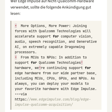
Wer Edge Impulse auf Nicht-Qualcomm-Hardware
verwendet, sollte die folgende Ankündigung gut
lesen:
•
More
Options
,
More
Power
:
Joining
forces
with
Qualcomm
Technologies
will
accelerate
support
for
computer
vision
,
audio
,
speech
recognition
,
and
Generative
AI
,
on
extremely
capable
Dragonwing
processors
.
•
From
MCUs
to
NPUs
:
In
addition
to
support
for
Qualcomm
Technologies
’
hardware
,
we
’
re
continuing
support
for
edge
hardware
from
our
wide
partner
base
,
including
MCUs
,
CPUs
,
GPUs
,
and
NPUs
.
As
always
,
you
can
deploy
your
models
to
your
favorite
hardware
with
Edge
Impulse
.
---
via
https
:
//www.edgeimpulse.com/blog/edge-
impulse-qualcomm-acquisition/