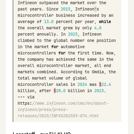
Infineon
outpaced
the
market
over
the
past
years
.
Since
2015
,
Infineon
’
s
microcontroller
business
increased
by
an
average
of
13
.
0
percent
per
year
,
while
the
overall
market
grew
by
only
4
.
0
percent
annually
.
In
2023
,
Infineon
climbed
to
the
global
number
one
position
in
the
market
for
automotive
microcontrollers
for
the
first
time
.
Now
,
the
company
has
achieved
the
same
in
the
overall
microcontroller
market
,
all
end
markets
combined
.
According
to
Omdia
,
the
total
market
volume
of
global
microcontroller
sales
in
2024
was
$
22
.
4
billion
,
after
$
28
.
0
billion
in
2023
.
---
via
https
:
//www.infineon.com/cms/en/about-
infineon/press/press-
releases/2025/INFXX202503-074.html