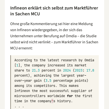
Infineon erklärt sich selbst zum Marktführer
in Sachen MCU
Ohne große Kommentierung sei hier eine Meldung
von Infineon wiedergegeben, in der sich das
Unternehmen unter Berufung auf Omdia – die Studie
selbst wird nicht verlinkt – zum Marktführer in Sachen
MCU ernennt:
According
to
the
latest
research
by
Omdia
[
1
],
the
company
increased
its
market
share
to
21
.
3
percent
in
2024
(
2023
:
17
.
8
percent
),
achieving
the
largest
year
-
over
-
year
gain
(
3
.
5
percentage
points
)
among
its
competitors
.
This
makes
Infineon
the
most
successful
supplier
of
microcontrollers
worldwide
for
the
first
time
in
the
company
’
s
history
.
.
.
.