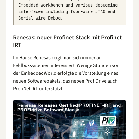
Embedded
Workbench
and
various
debugging
interfaces
including
four
-
wire
JTAG
and
Serial
Wire
Debug
.
Renesas: neuer Profinet-Stack mit Profinet
IRT
Im Hause Renesas zeigt man sich immer an
Feldbussystemen interessiert. Wenige Stunden vor
der EmbeddedWorld erfolgte die Vorstellung eines
neuen Softwarepakets, das neben ProfiDrive auch
ProfiNet IRT unterstützt.