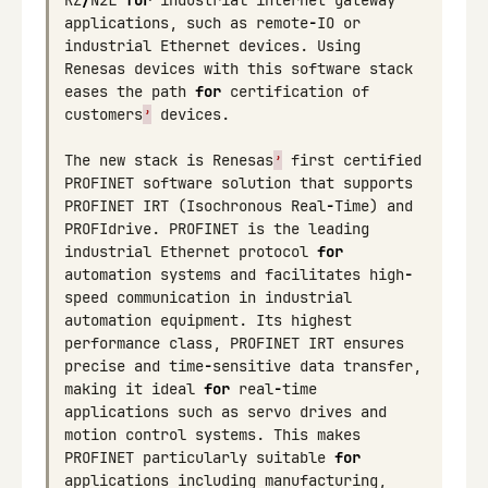
RZ
/
N2L
for
industrial
internet
gateway
applications
,
such
as
remote
-
IO
or
industrial
Ethernet
devices
.
Using
Renesas
devices
with
this
software
stack
eases
the
path
for
certification
of
customers
’
devices
.
The
new
stack
is
Renesas
’
first
certified
PROFINET
software
solution
that
supports
PROFINET
IRT
(
Isochronous
Real
-
Time
)
and
PROFIdrive
.
PROFINET
is
the
leading
industrial
Ethernet
protocol
for
automation
systems
and
facilitates
high
-
speed
communication
in
industrial
automation
equipment
.
Its
highest
performance
class
,
PROFINET
IRT
ensures
precise
and
time
-
sensitive
data
transfer
,
making
it
ideal
for
real
-
time
applications
such
as
servo
drives
and
motion
control
systems
.
This
makes
PROFINET
particularly
suitable
for
applications
including
manufacturing
,