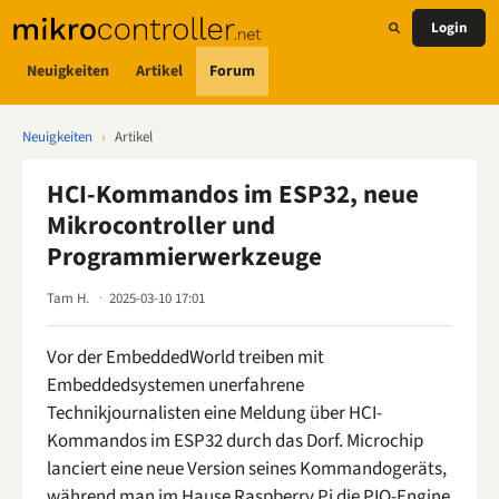
Login
Neuigkeiten
Artikel
Forum
Neuigkeiten
›
Artikel
HCI-Kommandos im ESP32, neue
Mikrocontroller und
Programmierwerkzeuge
Tam H.
2025-03-10 17:01
Vor der EmbeddedWorld treiben mit
Embeddedsystemen unerfahrene
Technikjournalisten eine Meldung über HCI-
Kommandos im ESP32 durch das Dorf. Microchip
lanciert eine neue Version seines Kommandogeräts,
während man im Hause Raspberry Pi die PIO-Engine