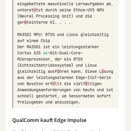
eingebettete
maschinelle
Lernaufgaben
ab
,
unterst
ü
tzt
durch
seine
Ethos
-
U55
NPU
(
Neural
Processing
Unit
)
und
die
ger
ä
teinterne
KI
.
.
.
.
MA35D1
MPU
:
RTOS
und
Linux
gleichzeitig
auf
einem
Chip
Der
MA35D1
ist
ein
leistungsstarker
Cortex
A35
64
-
Bit
-
Dual
-
Core
-
Mikroprozessor
,
der
ein
RTOS
(
Echtzeitbetriebssystem
)
und
Linux
gleichzeitig
ausf
ü
hren
kann
.
Diese
L
ö
sung
aus
der
leistungsstarken
Edge
-
IIoT
-
Serie
von
Nuvoton
erf
ü
llt
die
vielf
ä
ltigen
Anwendungsanforderungen
von
heute
und
ist
schnell
gestartet
,
um
Sensordaten
sofort
freizugeben
und
anzuzeigen
.
QualComm kauft Edge Impulse