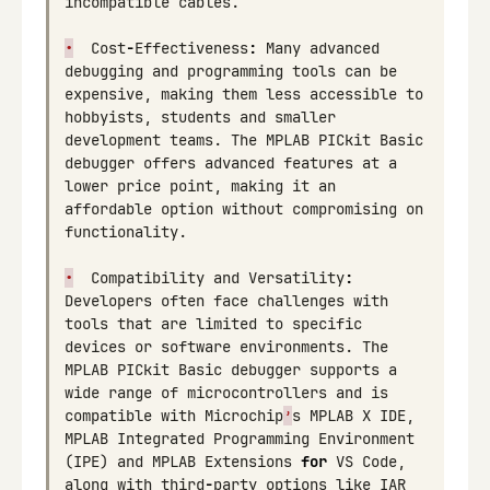
incompatible
cables
.
•
Cost
-
Effectiveness
:
Many
advanced
debugging
and
programming
tools
can
be
expensive
,
making
them
less
accessible
to
hobbyists
,
students
and
smaller
development
teams
.
The
MPLAB
PICkit
Basic
debugger
offers
advanced
features
at
a
lower
price
point
,
making
it
an
affordable
option
without
compromising
on
functionality
.
•
Compatibility
and
Versatility
:
Developers
often
face
challenges
with
tools
that
are
limited
to
specific
devices
or
software
environments
.
The
MPLAB
PICkit
Basic
debugger
supports
a
wide
range
of
microcontrollers
and
is
compatible
with
Microchip
’
s
MPLAB
X
IDE
,
MPLAB
Integrated
Programming
Environment
(
IPE
)
and
MPLAB
Extensions
for
VS
Code
,
along
with
third
-
party
options
like
IAR