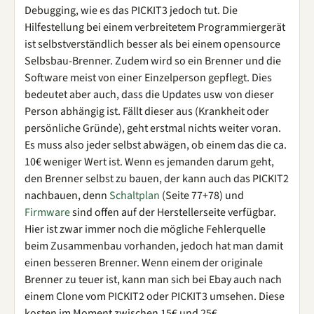
Debugging, wie es das PICKIT3 jedoch tut. Die
Hilfestellung bei einem verbreitetem Programmiergerät
ist selbstverständlich besser als bei einem opensource
Selbsbau-Brenner. Zudem wird so ein Brenner und die
Software meist von einer Einzelperson gepflegt. Dies
bedeutet aber auch, dass die Updates usw von dieser
Person abhängig ist. Fällt dieser aus (Krankheit oder
persönliche Gründe), geht erstmal nichts weiter voran.
Es muss also jeder selbst abwägen, ob einem das die ca.
10€ weniger Wert ist. Wenn es jemanden darum geht,
den Brenner selbst zu bauen, der kann auch das PICKIT2
nachbauen, denn
Schaltplan
(Seite 77+78) und
Firmware
sind offen auf der Herstellerseite verfügbar.
Hier ist zwar immer noch die mögliche Fehlerquelle
beim Zusammenbau vorhanden, jedoch hat man damit
einen besseren Brenner. Wenn einem der originale
Brenner zu teuer ist, kann man sich bei Ebay auch nach
einem Clone vom PICKIT2 oder PICKIT3 umsehen. Diese
kosten im Moment zwischen 15€ und 25€.