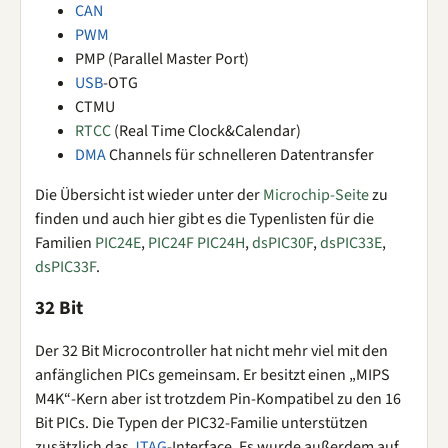
CAN
PWM
PMP (Parallel Master Port)
USB
-OTG
CTMU
RTCC
(Real Time Clock&Calendar)
DMA
Channels für schnelleren Datentransfer
Die Übersicht ist wieder unter der
Microchip-Seite
zu
finden und auch hier gibt es die Typenlisten für die
Familien
PIC24E
,
PIC24F
PIC24H
,
dsPIC30F
,
dsPIC33E
,
dsPIC33F
.
32 Bit
Der 32 Bit Microcontroller hat nicht mehr viel mit den
anfänglichen PICs gemeinsam. Er besitzt einen „MIPS
M4K“-Kern aber ist trotzdem Pin-Kompatibel zu den 16
Bit PICs. Die Typen der PIC32-Familie unterstützen
zusätzlich das
JTAG
-Interface. Es wurde außerdem auf