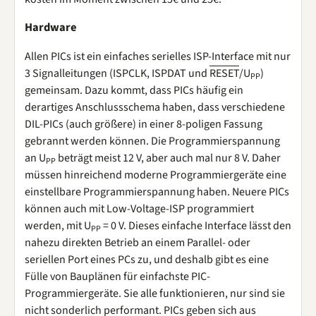
Hardware
Allen PICs ist ein einfaches serielles ISP-Interface mit nur
3 Signalleitungen (ISPCLK, ISPDAT und
RESET
/U
)
PP
gemeinsam. Dazu kommt, dass PICs häufig ein
derartiges Anschlussschema haben, dass verschiedene
DIL-PICs (auch größere) in einer 8-poligen Fassung
gebrannt werden können. Die Programmierspannung
an U
beträgt meist 12 V, aber auch mal nur 8 V. Daher
PP
müssen hinreichend moderne Programmiergeräte eine
einstellbare Programmierspannung haben. Neuere PICs
können auch mit Low-Voltage-ISP programmiert
werden, mit U
= 0 V. Dieses einfache Interface lässt den
PP
nahezu direkten Betrieb an einem Parallel- oder
seriellen Port eines PCs zu, und deshalb gibt es eine
Fülle von Bauplänen für einfachste PIC-
Programmiergeräte. Sie alle funktionieren, nur sind sie
nicht sonderlich performant. PICs geben sich aus