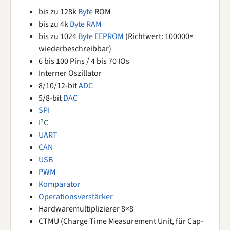
bis zu 128k
Byte
ROM
bis zu 4k
Byte
RAM
bis zu 1024
Byte
EEPROM
(Richtwert: 100000×
wiederbeschreibbar)
6 bis 100 Pins / 4 bis 70 IOs
Interner Oszillator
8/10/12-bit
ADC
5/8-bit
DAC
SPI
I²C
UART
CAN
USB
PWM
Komparator
Operationsverstärker
Hardwaremultiplizierer 8×8
CTMU (Charge Time Measurement Unit, für Cap-