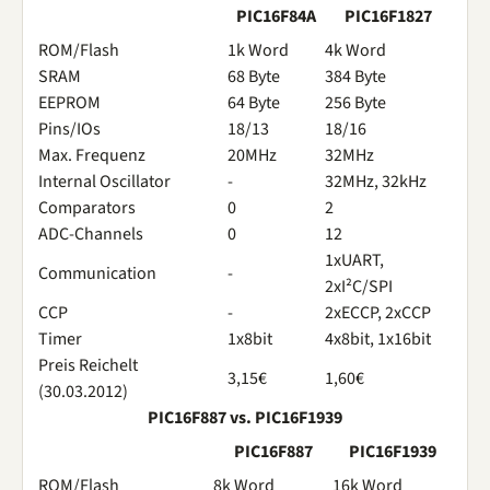
PIC16F84A
PIC16F1827
ROM/Flash
1k Word
4k Word
SRAM
68 Byte
384 Byte
EEPROM
64 Byte
256 Byte
Pins/IOs
18/13
18/16
Max. Frequenz
20MHz
32MHz
Internal Oscillator
-
32MHz, 32kHz
Comparators
0
2
ADC-Channels
0
12
1xUART,
Communication
-
2xI²C/SPI
CCP
-
2xECCP, 2xCCP
Timer
1x8bit
4x8bit, 1x16bit
Preis Reichelt
3,15€
1,60€
(30.03.2012)
PIC16F887 vs. PIC16F1939
PIC16F887
PIC16F1939
ROM/Flash
8k Word
16k Word