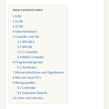
INHALTSVERZEICHNIS
1
8 Bit
2
16 Bit
3
32 Bit
4
Dokumentation
5
Compiler und IDE
5.1
MPLAB X
5.2
MPLAB
5.3
C-Compiler
5.4
BASIC-Compiler
6
Programmiergeräte
6.1
Hardware
7
Missverständnisse und Eigenheiten
8
Alte und neue PICs
9
Bezugsquellen
9.1
Controller
9.2
Evaluation Boards
10
Links und Literatur