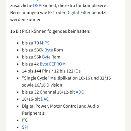
zusätzliche
DSP
-Einheit, die extra für komplexere
Berechnungen wie
FFT
oder
Digital-Filter
benutzt
werden können.
16 Bit PICs können folgendes beinhalten:
bis zu 70
MIPS
bis zu 536k
Byte
Rom
bis zu 96k
Byte
Ram
bis zu 4k
Byte
EEPROM
14 bis 144 Pins / 12 bis 122 IOs
“Single Cycle” Multiplikation 16x16 und 32/16
sowie 16/16 Division
bis zu 32 Channel 10/12-bit
ADC
10/16-bit
DAC
Digital Power, Motor Control und Audio
Peripherals
I²C
SPI