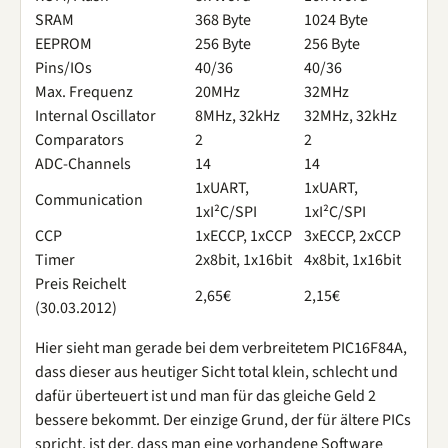
SRAM
368 Byte
1024 Byte
EEPROM
256 Byte
256 Byte
Pins/IOs
40/36
40/36
Max. Frequenz
20MHz
32MHz
Internal Oscillator
8MHz, 32kHz
32MHz, 32kHz
Comparators
2
2
ADC-Channels
14
14
1xUART,
1xUART,
Communication
1xI²C/SPI
1xI²C/SPI
CCP
1xECCP, 1xCCP
3xECCP, 2xCCP
Timer
2x8bit, 1x16bit
4x8bit, 1x16bit
Preis Reichelt
2,65€
2,15€
(30.03.2012)
Hier sieht man gerade bei dem verbreitetem PIC16F84A,
dass dieser aus heutiger Sicht total klein, schlecht und
dafür überteuert ist und man für das gleiche Geld 2
bessere bekommt. Der einzige Grund, der für ältere PICs
spricht, ist der, dass man eine vorhandene Software