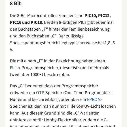
8 Bit
Die 8-Bit-Microcontroller-Familien sind
PIC10, PIC12,
PIC16 und PIC18
. Bei den 8-bittigen PICs gibt es einmal
den Buchstaben „F“ hinter der Familienbezeichnung
und den Buchstaben „C“. Der zulässige
Speisespannungsbereich liegt typischerweise bei 1,8..5
V.
Die mit einem „F“ in der Bezeichnung haben einen
Flash
-Programmspeicher, dieser ist somit mehrmals
(weit über 1000×) beschreibbar.
Das „C“ bedeutet, dass der Programmspeicher
entweder ein
OTP
-Speicher (One-Time-Programable –
Nur einmal beschreibbar), oder aber ein
EPROM
-
Speicher ist, den man nur mit Hilfe von UV-Licht löschen
kann. Aus diesem Grund sind die „C“-Varianten
uninteressant für Hobby-Elektroniker, zudem die C-
Varianten ziemlich alt und (mit Löschfenster) teuer sind.