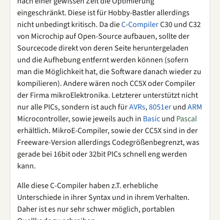
nach einer gewissen Zeit die Optimierung
eingeschränkt. Diese ist für Hobby-Bastler allerdings
nicht unbedingt kritisch. Da die
C
-
Compiler
C30 und C32
von Microchip auf Open-Source aufbauen, sollte der
Sourcecode direkt von deren Seite heruntergeladen
und die Aufhebung entfernt werden können (sofern
man die Möglichkeit hat, die Software danach wieder zu
kompilieren). Andere wären noch CC5X oder Compiler
der Firma mikroElektronika. Letzterer unterstützt nicht
nur alle PICs, sondern ist auch für
AVRs
,
8051er
und
ARM
Microcontroller, sowie jeweils auch in
Basic
und
Pascal
erhältlich. MikroE-Compiler, sowie der CC5X sind in der
Freeware-Version allerdings Codegrößenbegrenzt, was
gerade bei 16bit oder 32bit PICs schnell eng werden
kann.
Alle diese C-Compiler haben z.T. erhebliche
Unterschiede in ihrer Syntax und in ihrem Verhalten.
Daher ist es nur sehr schwer möglich, portablen