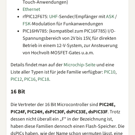
Touch-Anwendungen)
Ethernet
rfPIC12F675:
UHF
-Sender/Empfänger mit
ASK
/
FSK
-Modulation für Funkanwendungen
PIC16HV785: (kompatibel zum PIC16F785) I/O-
Spannungsbereich von 2V bis 15V, für direkten
Betrieb in einem 12-V-System, zur Ansteuerung
von Hochvolt-MOSFET-Gates u.a.m.
Details findet man auf der
Microchip-Seite
und eine
Liste aller Typen ist für jede Familie verfügbar:
PIC10
,
PIC12
,
PIC16
,
PIC18
.
16 Bit
Die Vertreter der 16 Bit Microcontroller sind
PIC24E,
PIC24F, PIC24H, dsPIC30F, dsPIC33E, dsPIC33F
. Trotz
dessen nicht überall ein „F“ in der Bezeichnung ist,
haben diese Familien dennoch einen Flash-Speicher. Die
dsPICs haben, wie der Name schon vermuten lässt, eine