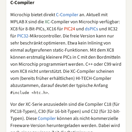
C-Compiler
Microchip bietet direkt
C
-
Compiler
an. Aktuell mit
MPLAB X sind die
XC
-Compiler von Microchip verfügbar:
XC8 für 8-Bit-PICs, XC16 für
PIC24
und
dsPICs
und XC32
für
PIC32
-Mikrocontroller. Die freie Version kann nur
sehr beschränkt optimieren. Etwa kein Inlining von
einmal aufgerufenen static-Funktionen. Mit dem XC8
können erstmalig kleinere PICs in C mit den Bordmitteln
von Microchip programmiert werden. C++ oder C99 wird
vom XC8 nicht unterstützt. Die XC-Compiler scheinen
vom (bereits früher erhältlichen) HI-TECH-Compiler
abzustammen, darauf deutet der typische Anfang
.
#include <htc.h>
Vor der XC-Serie anzusiedeln sind die Compiler C18 (für
PIC18-Typen), C30 (für 16-bit-Typen) und C32 (für 32-bit-
Typen). Diese
Compiler
können als nicht-kommerzielle
Freeware-Version heruntergeladen werden. Dabei wird