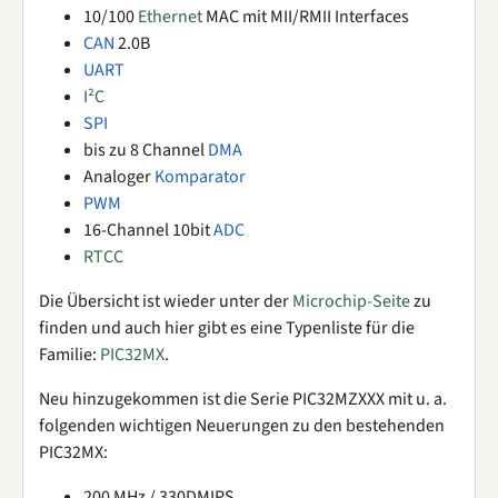
10/100
Ethernet
MAC mit MII/RMII Interfaces
CAN
2.0B
UART
I²C
SPI
bis zu 8 Channel
DMA
Analoger
Komparator
PWM
16-Channel 10bit
ADC
RTCC
Die Übersicht ist wieder unter der
Microchip-Seite
zu
finden und auch hier gibt es eine Typenliste für die
Familie:
PIC32MX
.
Neu hinzugekommen ist die Serie PIC32MZXXX mit u. a.
folgenden wichtigen Neuerungen zu den bestehenden
PIC32MX:
200 MHz / 330DMIPS