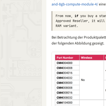
and-8gb-compute-module-4/
eine
From
now
,
if
you
buy
a
sta
Approved
Reseller
,
it
will
RAM
variant
.
Bei Betrachtung der Produktpalette
der folgenden Abbildung gezeigt.