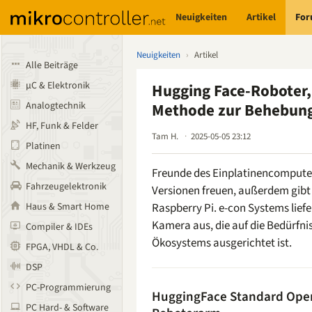
Neuigkeiten
Artikel
Fo
Neuigkeiten
›
Artikel
Alle Beiträge
µC & Elektronik
Hugging Face-Roboter,
Analogtechnik
Methode zur Behebung
HF, Funk & Felder
Tam H.
2025-05-05 23:12
Platinen
Mechanik & Werkzeug
Freunde des Einplatinencompute
Fahrzeugelektronik
Versionen freuen, außerdem gibt 
Haus & Smart Home
Raspberry Pi. e-con Systems liefer
Kamera aus, die auf die Bedürfn
Compiler & IDEs
Ökosystems ausgerichtet ist.
FPGA, VHDL & Co.
DSP
PC-Programmierung
HuggingFace Standard Open 
PC Hard- & Software