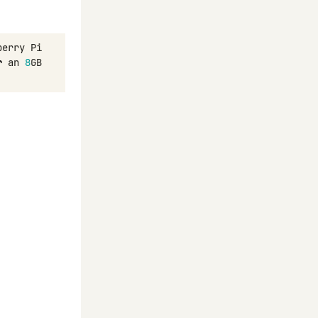
berry
Pi
r
an
8
GB