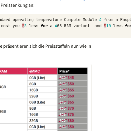
 Preissenkung an:
ndard
operating
temperature
Compute
Module
4
from
a
Rasp
cost
you
$
5
less
for
a
4
GB
RAM
variant
,
and
$
10
less
fo
 präsentieren sich die Preisstaffeln nun wie in