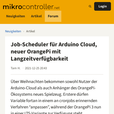
Login
Neuigkeiten
Artikel
Forum
Neuigkeiten
›
Artikel
Job-Scheduler für Arduino Cloud,
neuer OrangePi mit
Langzeitverfügbarkeit
Tam H.
2021-12-25 20:43
Über Weihnachten bekommen sowohl Nutzer der
Arduino-Cloud als auch Anhänger des OrangePi-
Ökosystems neues Spielzeug. Erstere dürfen
Variable fortan in einem an cronjobs erinnernden
Verfahren “anpassen”, während der OrangePi 3 nun
in einer LTS-Variante zur Verfügung steht.