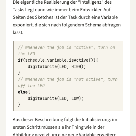
Die eigentliche Realisierung der “Intelligenz” des
Tasks liegt dann wie immer beim Entwickler. Auf
Seiten des Sketches ist der Task durch eine Variable
exponiert, die sich nach folgendem Schema abfragen
lässt.
// whenever the job is "active", turn on 
the LED
if
(
schedule_variable
.
isActive
()){
digitalWrite
(
LED
,
HIGH
);
}
// whenever the job is "not active", turn 
off the LED
else
{
digitalWrite
(
LED
,
LOW
);
}
Aus dieser Beschreibung folgt die Initialisierung: im
ersten Schritt müssen sie ihr Thing wie in der
Abbildung gezeigt um eine neue Variable erweitern,