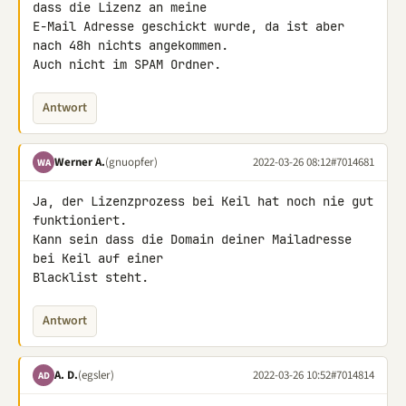
dass die Lizenz an meine 

E-Mail Adresse geschickt wurde, da ist aber 
nach 48h nichts angekommen. 

Auch nicht im SPAM Ordner.
Antwort
Werner A.
(gnuopfer)
2022-03-26 08:12
#7014681
WA
Ja, der Lizenzprozess bei Keil hat noch nie gut 
funktioniert.

Kann sein dass die Domain deiner Mailadresse 
bei Keil auf einer 

Blacklist steht.
Antwort
A. D.
(egsler)
2022-03-26 10:52
#7014814
AD