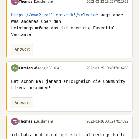
Thomas Z.
(usbman)
2022-03-23 23:02
#7012795
TZ
https://www2.keil.com/mdk5/selector
 sagt aber 
was anderes über den 

Leistungsumfang das ist eher die Essential 
Variante
Antwort
Carsten W.
(eagle38106)
2022-03-25 19:46
#7014468
CW
Hat schon mal jemand erfolgreich die Community 
Lizenz bekommen?
Antwort
Thomas Z.
(usbman)
2022-03-26 00:02
#7014592
TZ
ich habs noch nicht getestet, allerdings hatte 