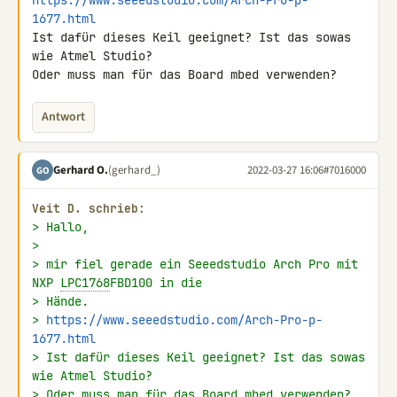
https://www.seeedstudio.com/Arch-Pro-p-
1677.html
Ist dafür dieses Keil geeignet? Ist das sowas 
wie Atmel Studio?

Oder muss man für das Board mbed verwenden?
Antwort
Gerhard O.
(gerhard_)
2022-03-27 16:06
#7016000
GO
Veit D. schrieb:
> Hallo,
>
> mir fiel gerade ein Seeedstudio Arch Pro mit 
NXP 
LPC1768
FBD100 in die
> Hände.
> 
https://www.seeedstudio.com/Arch-Pro-p-
1677.html
> Ist dafür dieses Keil geeignet? Ist das sowas 
wie Atmel Studio?
> Oder muss man für das Board mbed verwenden?