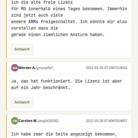
ich die alte freie Lizenz 

für M0 innerhalb eines Tages bekommen. Immerhin 
sind jetzt auch viele 

andere 
ARM
s freigeschaltet. Ich könnte mir also 
vorstellen dass die 

gerade einen ziemlichen Ansturm haben.
Antwort
Werner A.
(gnuopfer)
2022-03-26 07:19
#7014652
WA
Ja, das hat funktioniert. Die Lizenz ist aber 
auf ein Jahr beschränkt.
Antwort
Carsten W.
(eagle38106)
2022-03-26 07:40
#7014657
CW
Ich habe zwar die Seite angezeigt bekommen, 