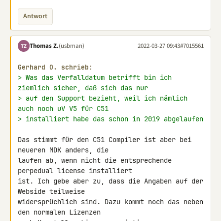
Antwort
Thomas Z.
(usbman)
2022-03-27 09:43
#7015561
TZ
Gerhard O. schrieb:
> Was das Verfalldatum betrifft bin ich 
ziemlich sicher, daß sich das nur
> auf den Support bezieht, weil ich nämlich 
auch noch uV V5 für C51
> installiert habe das schon in 2019 abgelaufen
Das stimmt für den C51 Compiler ist aber bei 
neueren MDK anders, die 

laufen ab, wenn nicht die entsprechende 
perpedual license installiert 

ist. Ich gebe aber zu, dass die Angaben auf der 
Webside teilweise 

widersprüchlich sind. Dazu kommt noch das neben 
den normalen Lizenzen 
