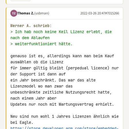
Thomas Z.
(usbman)
2022-03-26 20:47
#7015266
TZ
Werner A. schrieb:
> Ich hab noch keine Keil Lizenz erlebt, die 
nach dem Ablaufen
> weiterfunktioniert hätte.
genauso ist es, allerdings kann man beim Kauf 
auswählen ob die Lizenz 

für immer gültig bleibt (perpedual licence) nur 
der Support ist dann auf 

ein Jahr beschränkt. Das war das alte 
Lizenzmodel wo man zwar das 

unbeschränkte zeitliche Nutzungsrecht hatte, 
nach einem Jahr aber 

Updates nur noch mit Wartungsvertrag erhielt.

Neu sind nun wohl 1 Jahres Lizenzen ähnlich wie 
https://store.developer.arm.com/store/embedded-