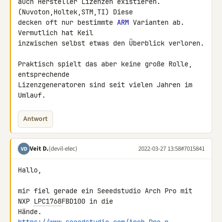
auch Hersteller Lizenzen existieren. 
(Nuvoton,Holtek,STM,TI) Diese 

decken oft nur bestimmte 
ARM
 Varianten ab. 
Vermutlich hat Keil 

inzwischen selbst etwas den Überblick verloren.

Praktisch spielt das aber keine große Rolle, 
entsprechende 

Lizenzgeneratoren sind seit vielen Jahren im 
Umlauf.
Antwort
Veit D.
(devil-elec)
2022-03-27 13:58
#7015841
VD
Hallo,

mir fiel gerade ein Seeedstudio Arch Pro mit 
NXP 
LPC1768
FBD100 in die 
