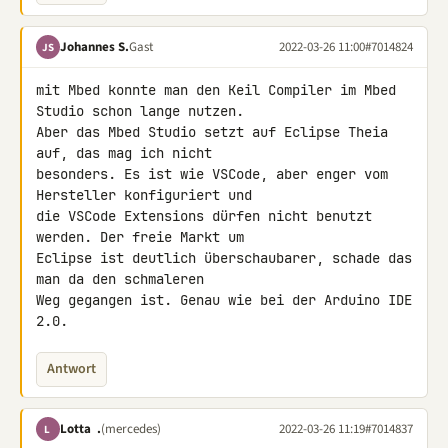
Johannes S.
Gast
2022-03-26 11:00
#7014824
JS
mit Mbed konnte man den Keil Compiler im Mbed 
Studio schon lange nutzen. 

Aber das Mbed Studio setzt auf Eclipse Theia 
auf, das mag ich nicht 

besonders. Es ist wie VSCode, aber enger vom 
Hersteller konfiguriert und 

die VSCode Extensions dürfen nicht benutzt 
werden. Der freie Markt um 

Eclipse ist deutlich überschaubarer, schade das 
man da den schmaleren 

Weg gegangen ist. Genau wie bei der Arduino IDE 
2.0.
Antwort
Lotta .
(mercedes)
2022-03-26 11:19
#7014837
L