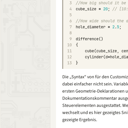
3
//How big should it be
4
cube_size
=
20
;
// [10
5
6
//How wide should the 
7
hole_diameter
=
2
.
5
;
8
9
difference
()
10
{
11
cube
(
cube_size
,
ce
12
cylinder
(
d
=
hole_di
13
}
Die „Syntax“ von für den Custom
dabei einfacher nicht sein. Variabl
ersten Geometrie-Deklarationen 
Dokumentationskommentar ausges
Steuerelementen ausgestattet. We
wechselt und es hier gezeigtes Sni
gezeigte Ergebnis.