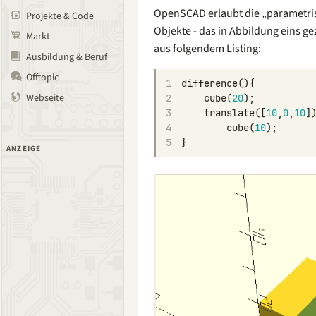
OpenSCAD erlaubt die „parametri
Projekte & Code
Objekte - das in Abbildung eins g
Markt
aus folgendem Listing:
Ausbildung & Beruf
Offtopic
1
difference
(){
Webseite
2
cube
(
20
);
3
translate
([
10
,
0
,
10
]
4
cube
(
10
);
5
}
ANZEIGE