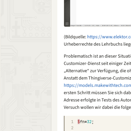
(Bildquelle:
https://www.elektor.
Urheberrechte des Lehrbuchs lie
Problematisch ist an dieser Situa
Customizer-Dienst seit einiger Zei
„Alternative“ zur Verfügung, die
Anstatt dem Thingiverse-Customiz
https://models.makewithtech.co
ersten Schritt müssen Sie sich dab
Adresse erfolgte in Tests des Aut
Versuch wollen wir dabei die fol
1
$
fn
=
32
;
2