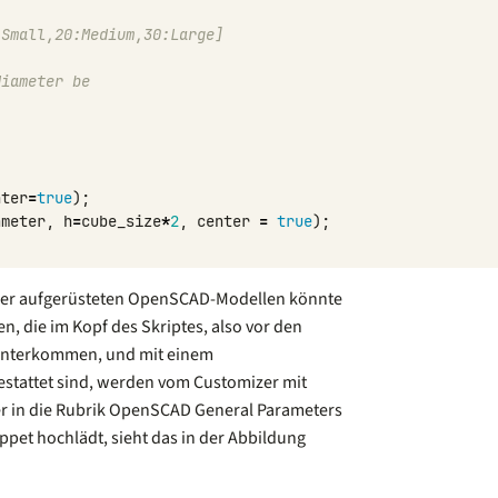
:Small,20:Medium,30:Large]
diameter be
nter
=
true
);
ameter
,
h
=
cube_size
*
2
,
center
=
true
);
izer aufgerüsteten OpenSCAD-Modellen könnte
en, die im Kopf des Skriptes, also vor den
unterkommen, und mit einem
tattet sind, werden vom Customizer mit
r in die Rubrik OpenSCAD General Parameters
ppet hochlädt, sieht das in der Abbildung