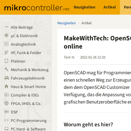
Neuigkeiten
Artikel
Fo
Neuigkeiten
›
Artikel
Alle Beiträge
µC & Elektronik
MakeWithTech: OpenS
Analogtechnik
online
HF, Funk & Felder
Tam H.
2022-02-26 21:33
Platinen
Mechanik & Werkzeug
OpenSCAD mag für Programmiere
Fahrzeugelektronik
einen schnellen Weg zur Erzeugun
Haus & Smart Home
dem dem OpenSCAD Customizer s
Verfügung, das die Anpassung vo
Compiler & IDEs
grafischen Benutzeroberfläche er
FPGA, VHDL & Co.
DSP
PC-Programmierung
Worum geht es hier?
PC Hard- & Software