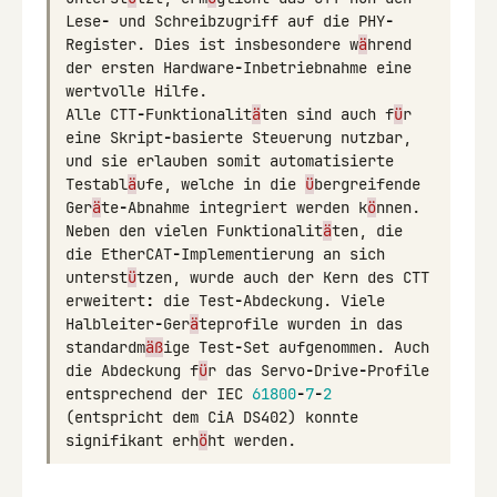
Lese
-
und
Schreibzugriff
auf
die
PHY
-
Register
.
Dies
ist
insbesondere
w
ä
hrend
der
ersten
Hardware
-
Inbetriebnahme
eine
wertvolle
Hilfe
.
Alle
CTT
-
Funktionalit
ä
ten
sind
auch
f
ü
r
eine
Skript
-
basierte
Steuerung
nutzbar
,
und
sie
erlauben
somit
automatisierte
Testabl
ä
ufe
,
welche
in
die
ü
bergreifende
Ger
ä
te
-
Abnahme
integriert
werden
k
ö
nnen
.
Neben
den
vielen
Funktionalit
ä
ten
,
die
die
EtherCAT
-
Implementierung
an
sich
unterst
ü
tzen
,
wurde
auch
der
Kern
des
CTT
erweitert
:
die
Test
-
Abdeckung
.
Viele
Halbleiter
-
Ger
ä
teprofile
wurden
in
das
standardm
äß
ige
Test
-
Set
aufgenommen
.
Auch
die
Abdeckung
f
ü
r
das
Servo
-
Drive
-
Profile
entsprechend
der
IEC
61800
-
7
-
2
(
entspricht
dem
CiA
DS402
)
konnte
signifikant
erh
ö
ht
werden
.