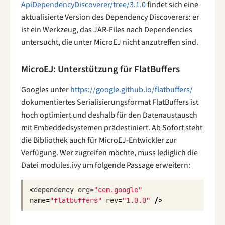
ApiDependencyDiscoverer/tree/3.1.0
findet sich eine
aktualisierte Version des Dependency Discoverers: er
ist ein Werkzeug, das JAR-Files nach Dependencies
untersucht, die unter MicroEJ nicht anzutreffen sind.
MicroEJ: Unterstützung für FlatBuffers
Googles unter
https://google.github.io/flatbuffers/
dokumentiertes Serialisierungsformat FlatBuffers ist
hoch optimiert und deshalb für den Datenaustausch
mit Embeddedsystemen prädestiniert. Ab Sofort steht
die Bibliothek auch für MicroEJ-Entwickler zur
Verfügung. Wer zugreifen möchte, muss lediglich die
Datei modules.ivy um folgende Passage erweitern:
<
dependency
org
=
"com.google"
name
=
"flatbuffers"
rev
=
"1.0.0"
/>