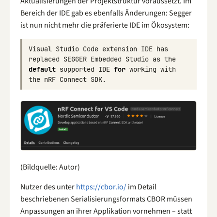
Aktualisierungen der Projektstruktur voraussetzt. Im
Bereich der IDE gab es ebenfalls Änderungen: Segger
ist nun nicht mehr die präferierte IDE im Ökosystem:
Visual
Studio
Code
extension
IDE
has
replaced
SEGGER
Embedded
Studio
as
the
default
supported
IDE
for
working
with
the
nRF
Connect
SDK
.
(Bildquelle: Autor)
Nutzer des unter
https://cbor.io/
im Detail
beschriebenen Serialisierungsformats CBOR müssen
Anpassungen an ihrer Applikation vornehmen – statt