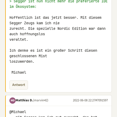
> Segger ist nun nicht mehr die präferierte IDE 
im Ökosystem:
Hoffentlich ist das jetzt besser. Mit diesem 
Segger Zeugs kam ich nie 

zurecht. Die spezielle Nordic Edition war dann 
auch hoffnungslos 

veraltet.

Ich denke es ist ein großer Schritt diesen 
geschlossenen Mist 

loszuwerden.

 Michael
Antwort
Matthias D.
(marvin42)
2022-06-08 22:27
#7091597
MD
@Michael
