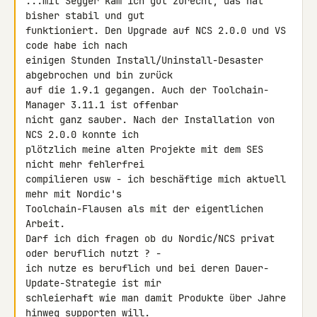
...mit Segger kam ich gut zurecht, das hat 
bisher stabil und gut 

funktioniert. Den Upgrade auf NCS 2.0.0 und VS 
code habe ich nach 

einigen Stunden Install/Uninstall-Desaster 
abgebrochen und bin zurück 

auf die 1.9.1 gegangen. Auch der Toolchain-
Manager 3.11.1 ist offenbar 

nicht ganz sauber. Nach der Installation von 
NCS 2.0.0 konnte ich 

plötzlich meine alten Projekte mit dem SES 
nicht mehr fehlerfrei 

compilieren usw - ich beschäftige mich aktuell 
mehr mit Nordic's 

Toolchain-Flausen als mit der eigentlichen 
Arbeit.

Darf ich dich fragen ob du Nordic/NCS privat 
oder beruflich nutzt ? - 

ich nutze es beruflich und bei deren Dauer-
Update-Strategie ist mir 

schleierhaft wie man damit Produkte über Jahre 
hinweg supporten will.
