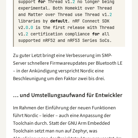
support
for
Thread
v1
.
2
no
longer
being
experimental
.
Both
Homekit
over
Thread
and
Matter
over
Thread
use
Thread
v1
.
2
libraries
by
default
.
nRF
Connect
SDK
v2
.
0
.
0
is
the
first
release
with
Thread
v1
.
2
certification
compliance
for
all
supported
nRF52
and
nRF53
Series
SoCs
.
Zu guter Letzt bringt eine Verbesserung im SMP-
Server schnellere Firmwareupdates per Bluetooth LE
– in der Ankündigung verspricht Nordic eine
Beschleunigung um den Faktor zwei bis drei.
… und Umstellungsaufwand für Entwickler
Im Rahmen der Einführung der neuen Funktionen
führt Nordic – leider – auch eine Anpassung der
Toolchain durch. Statt der GNU Arm Embedded
Toolchain setzt man nun auf Zephyr, was