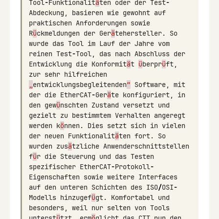
Tool
-
Funktionalit
ä
ten
oder
der
Test
-
Abdeckung
,
basieren
wie
gewohnt
auf
praktischen
Anforderungen
sowie
R
ü
ckmeldungen
der
Ger
ä
tehersteller
.
So
wurde
das
Tool
im
Lauf
der
Jahre
vom
reinen
Test
-
Tool
,
das
nach
Abschluss
der
Entwicklung
die
Konformit
ä
t
ü
berpr
ü
ft
,
zur
sehr
hilfreichen
„
entwicklungsbegleitenden
“
Software
,
mit
der
die
EtherCAT
-
Ger
ä
te
konfiguriert
,
in
den
gew
ü
nschten
Zustand
versetzt
und
gezielt
zu
bestimmtem
Verhalten
angeregt
werden
k
ö
nnen
.
Dies
setzt
sich
in
vielen
der
neuen
Funktionalit
ä
ten
fort
.
So
wurden
zus
ä
tzliche
Anwenderschnittstellen
f
ü
r
die
Steuerung
und
das
Testen
spezifischer
EtherCAT
-
Protokoll
-
Eigenschaften
sowie
weitere
Interfaces
auf
den
unteren
Schichten
des
ISO
/
OSI
-
Modells
hinzugef
ü
gt
.
Komfortabel
und
besonders
,
weil
nur
selten
von
Tools
unterst
ü
tzt
,
erm
ö
glicht
das
CTT
nun
den