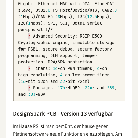
Gigabit
Ethernet
MAC
with
DMA
,
EtherCAT
slave
,
USB2
.
0
FS
Host
/
Device
/
OTG
,
CAN2
.
0
(
1
Mbps
)
/
CAN
FD
(
8
Mbps
),
I3C
(
12
.
5
Mbps
),
I2C
(
1
Mbps
),
SPI
,
SCI
,
Octal
serial
peripheral
I
/
F
•
Advanced
Security
:
RSIP
-
E50D
Cryptographic
engine
,
immutable
storage
for
FSBL
,
secure
debug
,
secure
factory
programming
,
DLM
support
,
tamper
protection
,
DPA
/
SPA
protection
•
Timers
:
14
-
ch
PWM
timers
,
4
-
ch
high
-
resolution
,
4
-
ch
low
-
power
timer
(
16
-
bit
x2ch
and
32
-
bit
x2ch
)
•
Packages
:
176
-
HLQFP
,
224
-
and
289
,
and
303
-
BGA
DesignSpark PCB - Version 13 verfügbar
Im Hause RS ist man bemüht, der hauseigenen
Platinensoftware neue Funktionen einzupflegen. Am