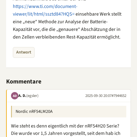
https://www.ti.com/document-
viewer/lit/html/ssztd84?HQS=
einsehbare Werk stellt
eine „neue“ Methode zur Analyse der Batterie-
Kapazität vor, die die „genauere“ Abschätzung der in
den Zellen verbleibenden Rest-Kapazität ermöglicht.
Antwort
Kommentare
A. D.
(egsler)
2025-09-30 20:07
#7944652
AD
Nordic nRF54LM20A
Wie steht es denn eigentlich mit der nRF54H20 Serie?
Die wurde vor 1,5 Jahren vorgestellt, seit dem hab ich