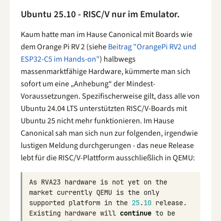
Ubuntu 25.10 - RISC/V nur im Emulator.
Kaum hatte man im Hause Canonical mit Boards wie
dem Orange Pi RV 2 (siehe
Beitrag "OrangePi RV2 und
ESP32-C5 im Hands-on"
) halbwegs
massenmarktfähige Hardware, kümmerte man sich
sofort um eine „Anhebung“ der Mindest-
Voraussetzungen. Spezifischerweise gilt, dass alle von
Ubuntu 24.04 LTS unterstützten RISC/V-Boards mit
Ubuntu 25 nicht mehr funktionieren. Im Hause
Canonical sah man sich nun zur folgenden, irgendwie
lustigen Meldung durchgerungen - das neue Release
lebt für die RISC/V-Plattform ausschließlich in QEMU:
As
RVA23
hardware
is
not
yet
on
the
market
currently
QEMU
is
the
only
supported
platform
in
the
25
.
10
release
.
Existing
hardware
will
continue
to
be