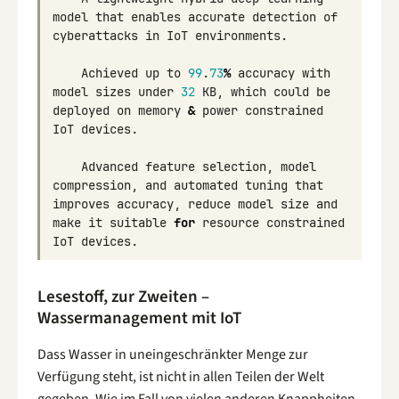
model
that
enables
accurate
detection
of
cyberattacks
in
IoT
environments
.
Achieved
up
to
99
.
73
%
accuracy
with
model
sizes
under
32
KB
,
which
could
be
deployed
on
memory
&
power
constrained
IoT
devices
.
Advanced
feature
selection
,
model
compression
,
and
automated
tuning
that
improves
accuracy
,
reduce
model
size
and
make
it
suitable
for
resource
constrained
IoT
devices
.
Lesestoff, zur Zweiten –
Wassermanagement mit IoT
Dass Wasser in uneingeschränkter Menge zur
Verfügung steht, ist nicht in allen Teilen der Welt