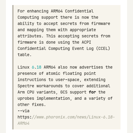
For
enhancing
ARM64
Confidential
Computing
support
there
is
now
the
ability
to
accept
secrets
from
firmware
and
mapping
them
with
appropriate
attributes
.
This
accepting
secrets
from
firmware
is
done
using
the
ACPI
Confidential
Computing
Event
Log
(
CCEL
)
table
.
Linux
6
.
18
ARM64
also
now
advertises
the
presence
of
atomic
floating
point
instructions
to
user
-
space
,
extending
Spectre
workarounds
to
cover
additional
Arm
CPU
variants
,
GCS
support
for
the
uprobes
implementation
,
and
a
variety
of
other
fixes
.
--
via
https
:
//www.phoronix.com/news/Linux-6.18-
ARM64