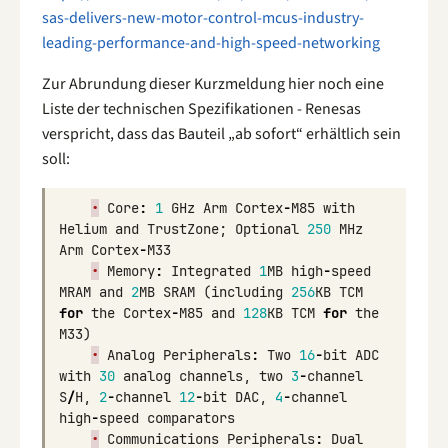
sas-delivers-new-motor-control-mcus-industry-
leading-performance-and-high-speed-networking
Zur Abrundung dieser Kurzmeldung hier noch eine
Liste der technischen Spezifikationen - Renesas
verspricht, dass das Bauteil „ab sofort“ erhältlich sein
soll:
•
Core
:
1
GHz
Arm
Cortex
-
M85
with
Helium
and
TrustZone
;
Optional
250
MHz
Arm
Cortex
-
M33
•
Memory
:
Integrated
1
MB
high
-
speed
MRAM
and
2
MB
SRAM
(
including
256
KB
TCM
for
the
Cortex
-
M85
and
128
KB
TCM
for
the
M33
)
•
Analog
Peripherals
:
Two
16
-
bit
ADC
with
30
analog
channels
,
two
3
-
channel
S
/
H
,
2
-
channel
12
-
bit
DAC
,
4
-
channel
high
-
speed
comparators
•
Communications
Peripherals
:
Dual