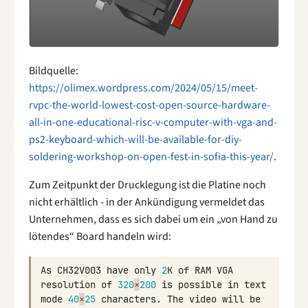
Bildquelle:
https://olimex.wordpress.com/2024/05/15/meet-
rvpc-the-world-lowest-cost-open-source-hardware-
all-in-one-educational-risc-v-computer-with-vga-and-
ps2-keyboard-which-will-be-available-for-diy-
soldering-workshop-on-open-fest-in-sofia-this-year/
.
Zum Zeitpunkt der Drucklegung ist die Platine noch
nicht erhältlich - in der Ankündigung vermeldet das
Unternehmen, dass es sich dabei um ein „von Hand zu
lötendes“ Board handeln wird:
As
CH32V003
have
only
2
K
of
RAM
VGA
resolution
of
320
×
200
is
possible
in
text
mode
40
×
25
characters
.
The
video
will
be