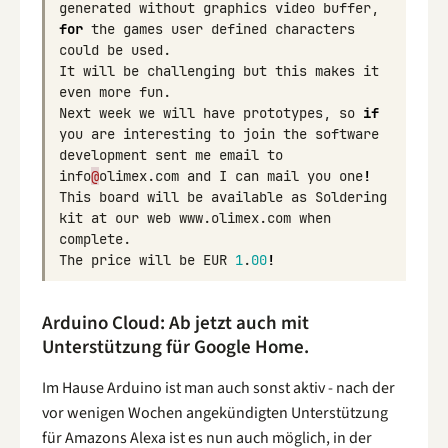
generated
without
graphics
video
buffer
,
for
the
games
user
defined
characters
could
be
used
.
It
will
be
challenging
but
this
makes
it
even
more
fun
.
Next
week
we
will
have
prototypes
,
so
if
you
are
interesting
to
join
the
software
development
sent
me
email
to
info
@
olimex
.
com
and
I
can
mail
you
one
!
This
board
will
be
available
as
Soldering
kit
at
our
web
www
.
olimex
.
com
when
complete
.
The
price
will
be
EUR
1
.
00
!
Arduino Cloud: Ab jetzt auch mit
Unterstützung für Google Home.
Im Hause Arduino ist man auch sonst aktiv - nach der
vor wenigen Wochen angekündigten Unterstützung
für Amazons Alexa ist es nun auch möglich, in der