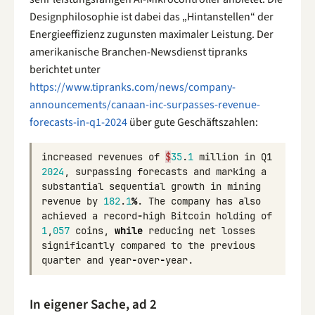
Designphilosophie ist dabei das „Hintanstellen“ der
Energieeffizienz zugunsten maximaler Leistung. Der
amerikanische Branchen-Newsdienst tipranks
berichtet unter
https://www.tipranks.com/news/company-
announcements/canaan-inc-surpasses-revenue-
forecasts-in-q1-2024
über gute Geschäftszahlen:
increased
revenues
of
$
35
.
1
million
in
Q1
2024
,
surpassing
forecasts
and
marking
a
substantial
sequential
growth
in
mining
revenue
by
182
.
1
%
.
The
company
has
also
achieved
a
record
-
high
Bitcoin
holding
of
1
,
057
coins
,
while
reducing
net
losses
significantly
compared
to
the
previous
quarter
and
year
-
over
-
year
.
In eigener Sache, ad 2