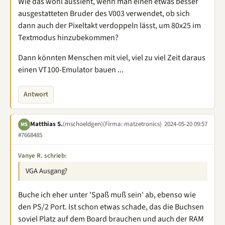
Wie das wohl aussieht, wenn man einen etwas besser
ausgestatteten Bruder des V003 verwendet, ob sich
dann auch der Pixeltakt verdoppeln lässt, um 80x25 im
Textmodus hinzubekommen?
Dann könnten Menschen mit viel, viel zu viel Zeit daraus
einen VT100-Emulator bauen ...
Antwort
Matthias S.
(mschoeldgen)
(Firma: matzetronics)
2024-05-20 09:57
MS
#7668485
Vanye R. schrieb:
VGA Ausgang?
Buche ich eher unter 'Spaß muß sein' ab, ebenso wie
den PS/2 Port. Ist schon etwas schade, das die Buchsen
soviel Platz auf dem Board brauchen und auch der RAM