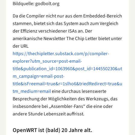
Bildquelle: godbolt.org
Da die Compiler nicht nur aus dem Embedded-Bereich
stammen, bietet sich das System auch zum Vergleich
der Effizienz verschiedener ISAs an. Der
amerikanische Newsletter The Chip Letter bietet unter
der URL
https://thechipletter.substack.com/p/compiler-
explorer?utm_source=post-email-
title&publication_id=1063960&post_id=144550230&ut
m_campaign=email-post-
title&isFreemail=true&r=1slho6&triedRedirect=true&u
tm_medium=email
eine durchaus lesenswerte
Besprechung der Möglichkeiten des Werkzeugs, das
insbesondere bei „Assembler-Fans“ die eine oder
andere Stunde Lebenszeit auffrisst.
OpenWRT ist (bald) 20 Jahre alt.