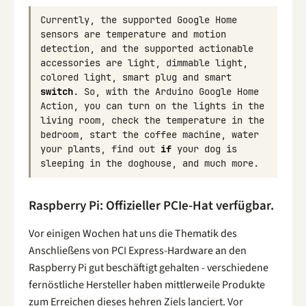
Currently
,
the
supported
Google
Home
sensors
are
temperature
and
motion
detection
,
and
the
supported
actionable
accessories
are
light
,
dimmable
light
,
colored
light
,
smart
plug
and
smart
switch
.
So
,
with
the
Arduino
Google
Home
Action
,
you
can
turn
on
the
lights
in
the
living
room
,
check
the
temperature
in
the
bedroom
,
start
the
coffee
machine
,
water
your
plants
,
find
out
if
your
dog
is
sleeping
in
the
doghouse
,
and
much
more
.
Raspberry Pi: Offizieller PCIe-Hat verfügbar.
Vor einigen Wochen hat uns die Thematik des
Anschließens von PCI Express-Hardware an den
Raspberry Pi gut beschäftigt gehalten - verschiedene
fernöstliche Hersteller haben mittlerweile Produkte
zum Erreichen dieses hehren Ziels lanciert. Vor