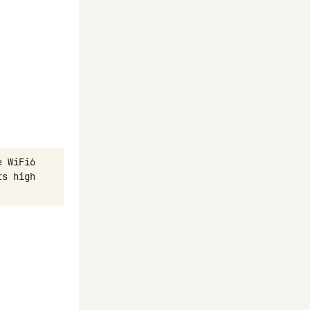
e
WiFi6
ts
high