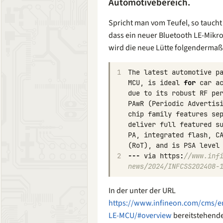
Automotivebereich.
Spricht man vom Teufel, so taucht er
dass ein neuer Bluetooth LE-Mikro
wird die neue Lütte folgendermaß
1
The
latest
automotive
p
MCU
,
is
ideal
for
car
a
due
to
its
robust
RF
pe
PAwR
(
Periodic
Advertis
chip
family
features
se
deliver
full
featured
s
PA
,
integrated
flash
,
C
(
RoT
),
and
is
PSA
level
2
---
via
https
:
//www.inf
news/2024/INFCSS202408-
In der unter der URL
https://www.infineon.com/cms/
LE-MCU/#overview
bereitstehende