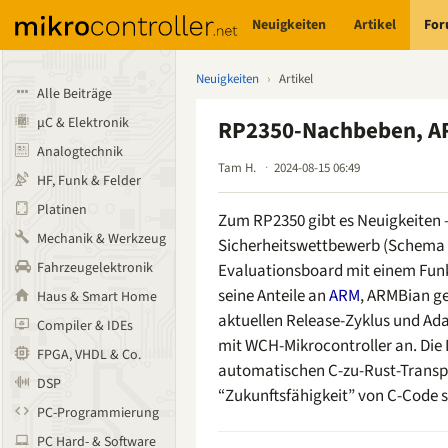
Neuigkeiten
Artikel
Fo
Neuigkeiten
›
Artikel
Alle Beiträge
µC & Elektronik
RP2350-Nachbeben, AR
Analogtechnik
Tam H.
2024-08-15 06:49
HF, Funk & Felder
Platinen
Zum RP2350 gibt es Neuigkeiten 
Mechanik & Werkzeug
Sicherheitswettbewerb (Schema 
Fahrzeugelektronik
Evaluationsboard mit einem Funk
seine Anteile an
ARM
, ARMBian ge
Haus & Smart Home
aktuellen Release-Zyklus und Ad
Compiler & IDEs
mit WCH-Mikrocontroller an. Die
FPGA, VHDL & Co.
automatischen C-zu-Rust-Transpi
DSP
“Zukunftsfähigkeit” von C-Code s
PC-Programmierung
PC Hard- & Software