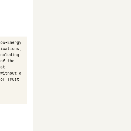
Low
-
Energy
lications
,
including
of
the
hat
without
a
of
Trust