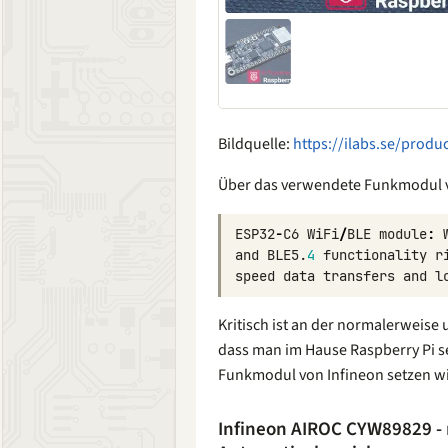
Bildquelle:
https://ilabs.se/produ
Über das verwendete Funkmodul 
ESP32
-
C6
WiFi
/
BLE
module
:
and
BLE5
.
4
functionality
r
speed
data
transfers
and
l
Kritisch ist an der normalerweise 
dass man im Hause Raspberry Pi s
Funkmodul von Infineon setzen wir
Infineon AIROC CYW89829 - 