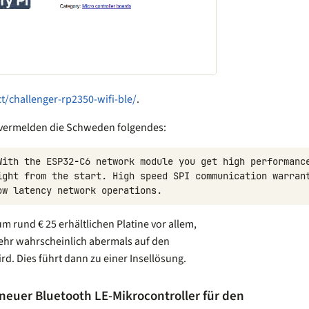
ct/challenger-rp2350-wifi-ble/
.
vermelden die Schweden folgendes:
With
the
ESP32
-
C6
network
module
you
get
high
performanc
ight
from
the
start
.
High
speed
SPI
communication
warran
ow
latency
network
operations
.
um rund € 25 erhältlichen Platine vor allem,
ehr wahrscheinlich abermals auf den
d. Dies führt dann zu einer Insellösung.
neuer Bluetooth LE-Mikrocontroller für den