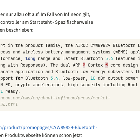
 nur allzu oft auf. Im Fall von Infineon gilt,
controller am Start steht - Spezifischerweise
en beschrieben:
art
in
the
product
family
,
the
AIROC
CYW89829
Bluetooth
ccess
and
wireless
battery
management
systems
(
wBMS
)
app
rformance
,
long
range
and
latest
Bluetooth
5
.
4
features
ing
with
Responses
).
The
dual
ARM
®
Cortex
®
core
design
parate
application
and
Bluetooth
Low
Energy
subsystems
t
upport
for
Bluetooth
5
.
4
,
low
-
power
,
10
dBm
output
power
AN
FD
,
crypto
accelerators
,
high
security
including
Root
1
ready
.
ineon.com/cms/en/about-infineon/press/market-
136.html
en/product/promopages/CYW89829-Bluetooth-
n Produktwebseite können schon jetzt