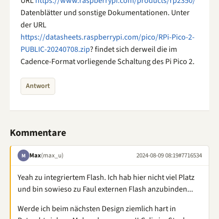
URL
https://www.raspberrypi.com/products/rp2350/
Datenblätter und sonstige Dokumentationen. Unter
der URL
https://datasheets.raspberrypi.com/pico/RPi-Pico-2-
PUBLIC-20240708.zip
? findet sich derweil die im
Cadence-Format vorliegende Schaltung des Pi Pico 2.
Antwort
Kommentare
Max
(max_u)
2024-08-09 08:19
#7716534
M
Yeah zu integriertem Flash. Ich hab hier nicht viel Platz
und bin sowieso zu Faul externen Flash anzubinden...
Werde ich beim nächsten Design ziemlich hart in