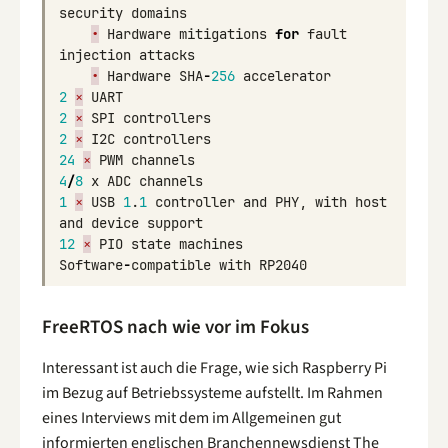
security
domains
•
Hardware
mitigations
for
fault
injection
attacks
•
Hardware
SHA
-
256
accelerator
2
×
UART
2
×
SPI
controllers
2
×
I2C
controllers
24
×
PWM
channels
4
/
8
x
ADC
channels
1
×
USB
1
.
1
controller
and
PHY
,
with
host
and
device
support
12
×
PIO
state
machines
Software
-
compatible
with
RP2040
FreeRTOS nach wie vor im Fokus
Interessant ist auch die Frage, wie sich Raspberry Pi
im Bezug auf Betriebssysteme aufstellt. Im Rahmen
eines Interviews mit dem im Allgemeinen gut
informierten englischen Branchennewsdienst The