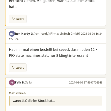
Betracht ziehen. Mal gucken, wann JLC die im Stock
hat...
Antwort
Ron-Hardy G.
(ron-hardy)
(Firma: LinTech GmbH)
2024-08-09 16:34
RG
#7716901
Hab mir mal einen bestellt bei seeed, das mit den 12 ×
PIO state machines statt nur 8 klingt interessant
Antwort
Falk B.
(falk)
2024-08-09 17:49
#7716948
FB
Max schrieb:
wann JLC die im Stock hat...