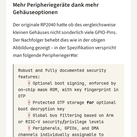
Mehr Peripheriegeräte dank mehr
Gehäuseoptionen
Der originale RP2040 hatte ob des vergleichsweise
kleinen Gehäuses nicht sonderlich viele GPIO-Pins.
Der Nachfolger behebt dies wie in der obigen
Abbildung gezeigt – in der Spezifikation verspricht
man folgende Peripherieger#te:
Robust
and
fully
documented
security
features
:
•
Optional
boot
signing
,
enforced
by
on
-
chip
mask
ROM
,
with
key
fingerprint
in
OTP
•
Protected
OTP
storage
for
optional
boot
decryption
key
•
Global
bus
filtering
based
on
Arm
or
RISC
-
V
security
/
privilege
levels
•
Peripherals
,
GPIOs
,
and
DMA
channels
individually
assignable
to