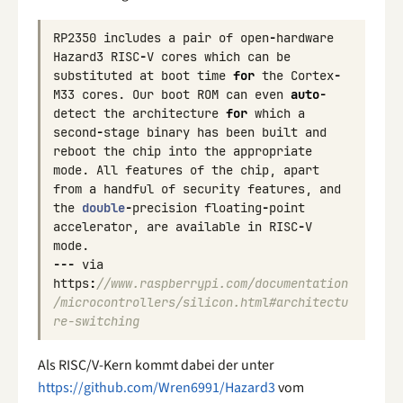
RP2350
includes
a
pair
of
open
-
hardware
Hazard3
RISC
-
V
cores
which
can
be
substituted
at
boot
time
for
the
Cortex
-
M33
cores
.
Our
boot
ROM
can
even
auto
-
detect
the
architecture
for
which
a
second
-
stage
binary
has
been
built
and
reboot
the
chip
into
the
appropriate
mode
.
All
features
of
the
chip
,
apart
from
a
handful
of
security
features
,
and
the
double
-
precision
floating
-
point
accelerator
,
are
available
in
RISC
-
V
mode
.
---
via
https
:
//www.raspberrypi.com/documentation
/microcontrollers/silicon.html#architectu
re-switching
Als RISC/V-Kern kommt dabei der unter
https://github.com/Wren6991/Hazard3
vom