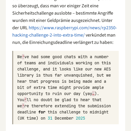
so überzeugt, dass man vor einiger Zeit eine
Sicherheitschallenge auslobte – bestimmte Angriffe
wurden mit einer Geldprämie ausgezeichnet. Unter
der URL
https://www.raspberrypi.com/news/rp2350-
hacking-challenge-2-into-extra-time/
verkündet man
nun, die Einreichungsdeadline verlängert zu haben:
We
’
ve
had
some
good
chats
with
a
number
of
teams
and
individuals
working
on
this
challenge
,
and
it
looks
like
our
new
AES
library
is
thus
far
unvanquished
,
but
we
hear
that
progress
is
being
made
and
a
bit
of
extra
time
might
provide
ample
opportunity
to
ruin
our
day
(
yay
…
).
You
’
ll
no
doubt
be
glad
to
hear
that
we
’
re
therefore
extending
the
submission
deadline
for
this
challenge
to
midnight
(
UK
time
)
on
31
December
2025