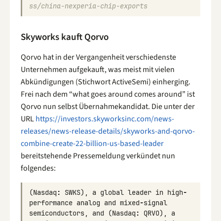
ss/china-nexperia-chip-exports
Skyworks kauft Qorvo
Qorvo hat in der Vergangenheit verschiedenste
Unternehmen aufgekauft, was meist mit vielen
Abkündigungen (Stichwort ActiveSemi) einherging.
Frei nach dem “what goes around comes around” ist
Qorvo nun selbst Übernahmekandidat. Die unter der
URL
https://investors.skyworksinc.com/news-
releases/news-release-details/skyworks-and-qorvo-
combine-create-22-billion-us-based-leader
bereitstehende Pressemeldung verkündet nun
folgendes:
(
Nasdaq
:
SWKS
),
a
global
leader
in
high
-
performance
analog
and
mixed
-
signal
semiconductors
,
and
(
Nasdaq
:
QRVO
),
a