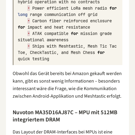
hybrid
operation
with
no
contracts
•
Power
efficient
LoRa
mesh
radio
for
long
range
communication
off
grid
•
Carbon
fiber
reinforced
enclosure
for
impact
and
heat
resistance
•
ATAK
compatible
for
mission
grade
situational
awareness
•
Ships
with
Meshtastic
,
Mesh
Tic
Tac
Toe
,
CheckTastic
,
and
Mesh
Chess
for
quick
testing
Obwohl das Gerät bereits bei Amazon gekauft werden
kann, gibt es sonst wenig Informationen – besonders
interessant wäre die Frage, wie die Kommunikation
zwischen Android-Applikation und Meshtastic erfolgt.
Nuvoton MA35D16AJ87C – MPU mit 512MB
integriertem DRAM
Das Layout der DRAM-Interfaces bei MPUs ist eine