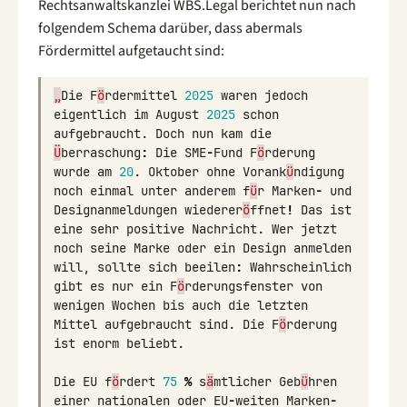
Rechtsanwaltskanzlei WBS.Legal berichtet nun nach
folgendem Schema darüber, dass abermals
Fördermittel aufgetaucht sind:
„
Die
F
ö
rdermittel
2025
waren
jedoch
eigentlich
im
August
2025
schon
aufgebraucht
.
Doch
nun
kam
die
Ü
berraschung
:
Die
SME
-
Fund
F
ö
rderung
wurde
am
20
.
Oktober
ohne
Vorank
ü
ndigung
noch
einmal
unter
anderem
f
ü
r
Marken
-
und
Designanmeldungen
wiederer
ö
ffnet
!
Das
ist
eine
sehr
positive
Nachricht
.
Wer
jetzt
noch
seine
Marke
oder
ein
Design
anmelden
will
,
sollte
sich
beeilen
:
Wahrscheinlich
gibt
es
nur
ein
F
ö
rderungsfenster
von
wenigen
Wochen
bis
auch
die
letzten
Mittel
aufgebraucht
sind
.
Die
F
ö
rderung
ist
enorm
beliebt
.
Die
EU
f
ö
rdert
75
%
s
ä
mtlicher
Geb
ü
hren
einer
nationalen
oder
EU
-
weiten
Marken
-