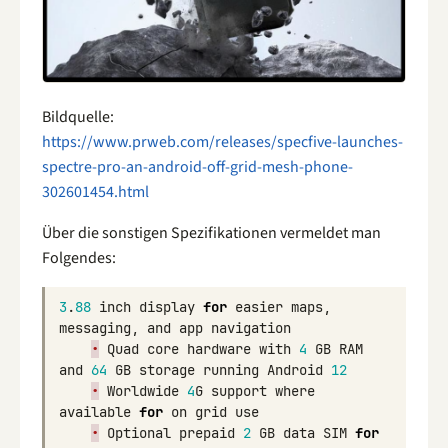
Bildquelle:
https://www.prweb.com/releases/specfive-launches-
spectre-pro-an-android-off-grid-mesh-phone-
302601454.html
Über die sonstigen Spezifikationen vermeldet man
Folgendes:
3
.
88
inch
display
for
easier
maps
,
messaging
,
and
app
navigation
•
Quad
core
hardware
with
4
GB
RAM
and
64
GB
storage
running
Android
12
•
Worldwide
4
G
support
where
available
for
on
grid
use
•
Optional
prepaid
2
GB
data
SIM
for