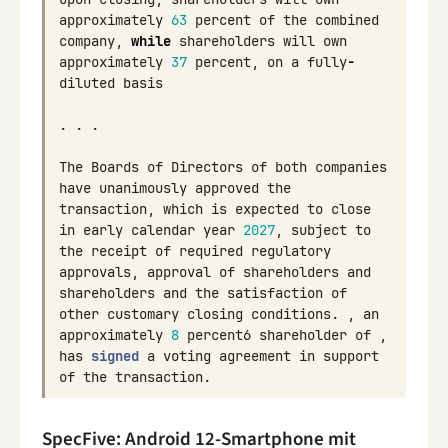
approximately
63
percent
of
the
combined
company
,
while
shareholders
will
own
approximately
37
percent
,
on
a
fully
-
diluted
basis
.
.
.
The
Boards
of
Directors
of
both
companies
have
unanimously
approved
the
transaction
,
which
is
expected
to
close
in
early
calendar
year
2027
,
subject
to
the
receipt
of
required
regulatory
approvals
,
approval
of
shareholders
and
shareholders
and
the
satisfaction
of
other
customary
closing
conditions
.
,
an
approximately
8
percent6
shareholder
of
,
has
signed
a
voting
agreement
in
support
of
the
transaction
.
SpecFive: Android 12-Smartphone mit