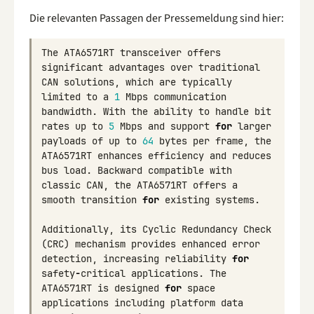
Die relevanten Passagen der Pressemeldung sind hier:
The
ATA6571RT
transceiver
offers
significant
advantages
over
traditional
CAN
solutions
,
which
are
typically
limited
to
a
1
Mbps
communication
bandwidth
.
With
the
ability
to
handle
bit
rates
up
to
5
Mbps
and
support
for
larger
payloads
of
up
to
64
bytes
per
frame
,
the
ATA6571RT
enhances
efficiency
and
reduces
bus
load
.
Backward
compatible
with
classic
CAN
,
the
ATA6571RT
offers
a
smooth
transition
for
existing
systems
.
Additionally
,
its
Cyclic
Redundancy
Check
(
CRC
)
mechanism
provides
enhanced
error
detection
,
increasing
reliability
for
safety
-
critical
applications
.
The
ATA6571RT
is
designed
for
space
applications
including
platform
data