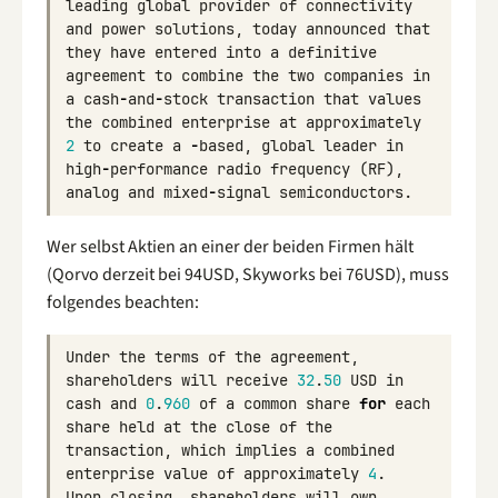
leading
global
provider
of
connectivity
and
power
solutions
,
today
announced
that
they
have
entered
into
a
definitive
agreement
to
combine
the
two
companies
in
a
cash
-
and
-
stock
transaction
that
values
the
combined
enterprise
at
approximately
2
to
create
a
-
based
,
global
leader
in
high
-
performance
radio
frequency
(
RF
),
analog
and
mixed
-
signal
semiconductors
.
Wer selbst Aktien an einer der beiden Firmen hält
(Qorvo derzeit bei 94USD, Skyworks bei 76USD), muss
folgendes beachten:
Under
the
terms
of
the
agreement
,
shareholders
will
receive
32
.
50
USD
in
cash
and
0
.
960
of
a
common
share
for
each
share
held
at
the
close
of
the
transaction
,
which
implies
a
combined
enterprise
value
of
approximately
4
.
Upon
closing
,
shareholders
will
own