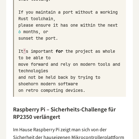
If
you
maintain
a
port
without
a
working
Rust
toolchain
,
please
ensure
it
has
one
within
the
next
6
months
,
or
sunset
the
port
.
It
'
s
important
for
the
project
as
whole
to
be
able
to
move
forward
and
rely
on
modern
tools
and
technologies
and
not
be
held
back
by
trying
to
shoehorn
modern
software
on
retro
computing
devices
.
Raspberry Pi – Sicherheits-Challenge für
RP2350 verlängert
Im Hause Raspberry Pi zeigt man sich von der
Sicherheit der hauseigenen Mikrocontrollerplattform