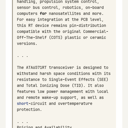
handling
,
propulsion
system
control
,
sensor
bus
control
,
robotics
,
on
-
board
computers
for
nanosatellites
and
more
.
For
easy
integration
at
the
PCB
level
,
this
RT
device
remains
pin
-
distribution
compatible
with
the
original
Commercial
-
Off
-
The
-
Shelf
(
COTS
)
plastic
or
ceramic
versions
.
.
.
.
The
ATA6571RT
transceiver
is
designed
to
withstand
harsh
space
conditions
with
its
resistance
to
Single
-
Event
Effects
(
SEE
)
and
Total
Ionizing
Dose
(
TID
).
It
also
features
low
power
management
with
local
and
remote
wake
-
up
support
,
as
well
as
short
-
circuit
and
overtemperature
protection
.
.
.
.
Pricing
and
Availability