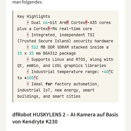
man folgendes:
Key
Highlights
•
Dual
64
-
bit
Arm
®
Cortex
®
-
A35
cores
plus
a
Cortex
®
-
M4
real
-
time
core
•
Integrated
,
independent
TSI
(
Trusted
Secure
Island
)
security
hardware
•
512
MB
DDR
SDRAM
stacked
inside
a
15
x
15
mm
BGA312
package
•
Supports
Linux
and
RTOS
,
along
with
Qt
,
emWin
,
and
LVGL
graphics
libraries
•
Industrial
temperature
range
:
-
40
°
C
to
+
105
°
C
•
Ideal
for
factory
automation
,
industrial
IoT
,
new
energy
,
smart
buildings
,
and
smart
cities
dfRobot HUSKYLENS 2 – AI-Kamera auf Basis
von Kendryte K230