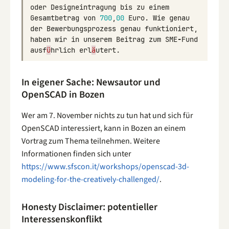
oder
Designeintragung
bis
zu
einem
Gesamtbetrag
von
700
,
00
Euro
.
Wie
genau
der
Bewerbungsprozess
genau
funktioniert
,
haben
wir
in
unserem
Beitrag
zum
SME
-
Fund
ausf
ü
hrlich
erl
ä
utert
.
In eigener Sache: Newsautor und
OpenSCAD in Bozen
Wer am 7. November nichts zu tun hat und sich für
OpenSCAD interessiert, kann in Bozen an einem
Vortrag zum Thema teilnehmen. Weitere
Informationen finden sich unter
https://www.sfscon.it/workshops/openscad-3d-
modeling-for-the-creatively-challenged/
.
Honesty Disclaimer: potentieller
Interessenskonflikt