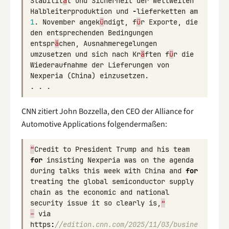
Stabilit
ä
t
und
Sicherheit
der
weltweiten
Halbleiterproduktion
und
-
lieferketten
am
1
.
November
angek
ü
ndigt
,
f
ü
r
Exporte
,
die
den
entsprechenden
Bedingungen
entspr
ä
chen
,
Ausnahmeregelungen
umzusetzen
und
sich
nach
Kr
ä
ften
f
ü
r
die
Wiederaufnahme
der
Lieferungen
von
Nexperia
(
China
)
einzusetzen
.
.
.
.
CNN zitiert John Bozzella, den CEO der Alliance for
Automotive Applications folgendermaßen:
“
Credit
to
President
Trump
and
his
team
for
insisting
Nexperia
was
on
the
agenda
during
talks
this
week
with
China
and
for
treating
the
global
semiconductor
supply
chain
as
the
economic
and
national
security
issue
it
so
clearly
is
,
”
–
via
https
:
//edition.cnn.com/2025/11/03/busine