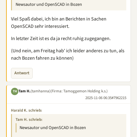
Newsautor und OpenSCAD in Bozen
Viel Spaß dabei, ich bin an Berichten in Sachen
OpenSCAD sehr interessiert.
In letzter Zeit ist es da ja recht ruhig zugegangen.
(Und nein, am Freitag hab' ich leider anderes zu tun, als
nach Bozen fahren zu können)
Antwort
Tam H.
(tamhanna)
(Firma: Tamoggemon Holding k.s.)
TH
2025-11-06 06:35
#7962215
Harald K. schrieb:
Tam H. schrieb:
Newsautor und OpenSCAD in Bozen