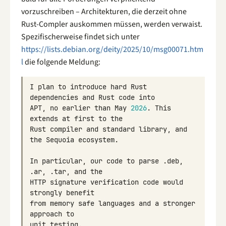
vorzuschreiben – Architekturen, die derzeit ohne
Rust-Compler auskommen müssen, werden verwaist.
Spezifischerweise findet sich unter
https://lists.debian.org/deity/2025/10/msg00071.htm
l
die folgende Meldung:
I
plan
to
introduce
hard
Rust
dependencies
and
Rust
code
into
APT
,
no
earlier
than
May
2026
.
This
extends
at
first
to
the
Rust
compiler
and
standard
library
,
and
the
Sequoia
ecosystem
.
In
particular
,
our
code
to
parse
.
deb
,
.
ar
,
.
tar
,
and
the
HTTP
signature
verification
code
would
strongly
benefit
from
memory
safe
languages
and
a
stronger
approach
to
unit
testing
.