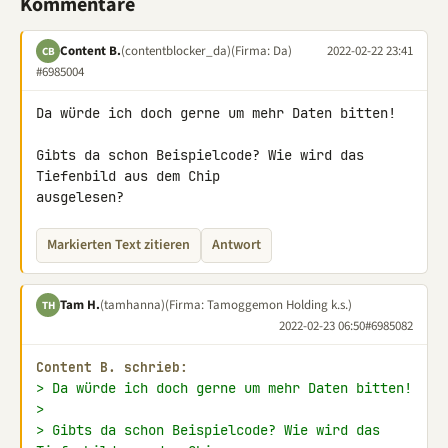
Kommentare
Content B.
(contentblocker_da)
(Firma: Da)
2022-02-22 23:41
CB
#6985004
Da würde ich doch gerne um mehr Daten bitten!

Gibts da schon Beispielcode? Wie wird das 
Tiefenbild aus dem Chip 

ausgelesen?
Markierten Text zitieren
Antwort
Tam H.
(tamhanna)
(Firma: Tamoggemon Holding k.s.)
TH
2022-02-23 06:50
#6985082
Content B. schrieb:
> Da würde ich doch gerne um mehr Daten bitten!
>
> Gibts da schon Beispielcode? Wie wird das 