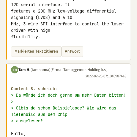
I2C serial interface. It 

features a 200 MHz low-voltage differential 
signaling (LVDS) and a 10 

MHz, 3-wire SPI interface to control the laser 
driver with high 

flexibility.
Markierten Text zitieren
Antwort
Tam H.
(tamhanna)
(Firma: Tamoggemon Holding k.s.)
TH
2022-02-25 07:10
#6987418
Content B. schrieb:
> Da würde ich doch gerne um mehr Daten bitten!
>
> Gibts da schon Beispielcode? Wie wird das 
Tiefenbild aus dem Chip
> ausgelesen?
Hallo,
