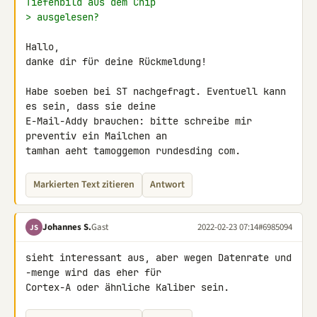
Tiefenbild aus dem Chip
> ausgelesen?
Hallo,

danke dir für deine Rückmeldung!

Habe soeben bei ST nachgefragt. Eventuell kann 
es sein, dass sie deine 

E-Mail-Addy brauchen: bitte schreibe mir 
preventiv ein Mailchen an 

tamhan aeht tamoggemon rundesding com.
Markierten Text zitieren
Antwort
Johannes S.
Gast
2022-02-23 07:14
#6985094
JS
sieht interessant aus, aber wegen Datenrate und 
-menge wird das eher für 

Cortex-A oder ähnliche Kaliber sein.