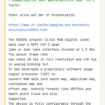
> Kommunikation sehr wahrscheinlich über CSI-2 
laufen.
Steht alles auf der ST Produktseite:

https://www.st.com/en/imaging-and-photonics-
solutions/vd55h1.html
The VD55H1 outputs 12-bit RAW digital video 
data over a MIPI CSI-2 quad 

lane or dual lane interface clocked at 1.5 GHz. 
The sensor frame rate 

can reach 60 fps in full resolution and 120 fps 
in analog binning 2x2. 

ST has developed a proprietary software image 
signal processor (ISP) to 

convert RAW data into depth map, amplitude map, 
confidence map and 

offset map. Android formats like DEPTH16 and 
depth point cloud are also 

supported.

The device is fully configurable through the 