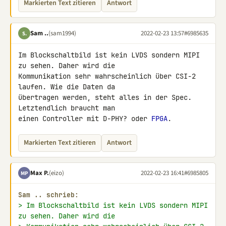
Markierten Text zitieren
Antwort
Sam ..
(sam1994)
2022-02-23 13:57
#6985635
S.
Im Blockschaltbild ist kein LVDS sondern MIPI 
zu sehen. Daher wird die 

Kommunikation sehr wahrscheinlich über CSI-2 
laufen. Wie die Daten da 

übertragen werden, steht alles in der Spec. 
Letztendlich braucht man 

einen Controller mit D-PHY? oder 
FPGA
.
Markierten Text zitieren
Antwort
Max P.
(eizo)
2022-02-23 16:41
#6985805
MP
Sam .. schrieb:
> Im Blockschaltbild ist kein LVDS sondern MIPI 
zu sehen. Daher wird die