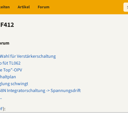
keiten
Artikel
Forum
LF412
Forum
ahl für Verstärkerschaltung
p füt TL062
he Top"-OPV
haltplan
glung schwingt
8N Integratorschaltung -> Spannungsdrift
..
DF
):