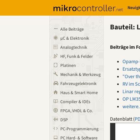
Neuig
Bauteil: 
Alle Beiträge
µC & Elektronik
Beiträge im 
Analogtechnik
HF, Funk & Felder
Opamp-W
Platinen
Ersatzty
Mechanik & Werkzeug
"Over t
RV im Sc
Fahrzeugelektronik
Linar re
Haus & Smart Home
OP LM35
Compiler & IDEs
weitere.
FPGA, VHDL & Co.
Datenblatt (
P
DSP
PC-Programmierung
PC Hard- & Software