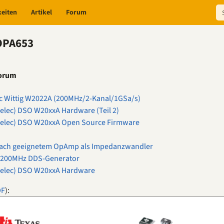
keiten
Artikel
Forum
 OPA653
Forum
ec Wittig W2022A (200MHz/2-Kanal/1GSa/s)
elec) DSO W20xxA Hardware (Teil 2)
welec) DSO W20xxA Open Source Firmware
ach geeignetem OpAmp als Impedanzwandler
: 200MHz DDS-Generator
welec) DSO W20xxA Hardware
DF
):