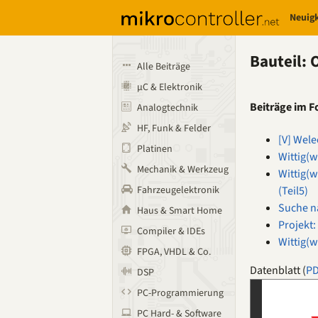
Neuig
Bauteil:
Alle Beiträge
µC & Elektronik
Beiträge im 
Analogtechnik
HF, Funk & Felder
[V] Wel
Platinen
Wittig(w
Mechanik & Werkzeug
Wittig(
(Teil5)
Fahrzeugelektronik
Suche n
Haus & Smart Home
Projekt
Compiler & IDEs
Wittig(
FPGA, VHDL & Co.
Datenblatt (
P
DSP
PC-Programmierung
PC Hard- & Software