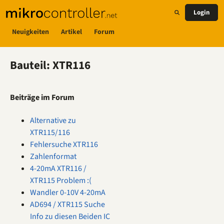
Login
Neuigkeiten
Artikel
Forum
Bauteil: XTR116
Beiträge im Forum
Alternative zu
XTR115/116
Fehlersuche XTR116
Zahlenformat
4-20mA XTR116 /
XTR115 Problem :(
Wandler 0-10V 4-20mA
AD694 / XTR115 Suche
Info zu diesen Beiden IC