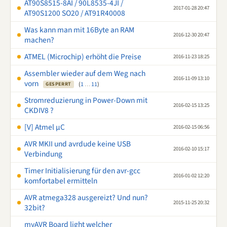
AT90S8515-8AI / 90L8535-4JI /
2017-01-28 20:47
AT90S1200 SO20 / AT91R40008
Was kann man mit 16Byte an RAM
2016-12-30 20:47
machen?
ATMEL (Microchip) erhöht die Preise
2016-11-23 18:25
Assembler wieder auf dem Weg nach
2016-11-09 13:10
vorn
(
1
…
11
)
GESPERRT
Stromreduzierung in Power-Down mit
2016-02-15 13:25
CKDIV8 ?
[V] Atmel µC
2016-02-15 06:56
AVR MKII und avrdude keine USB
2016-02-10 15:17
Verbindung
Timer Initialisierung für den avr-gcc
2016-01-02 12:20
komfortabel ermitteln
AVR atmega328 ausgereizt? Und nun?
2015-11-25 20:32
32bit?
myAVR Board light welcher