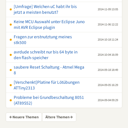
[Umfrage] Welchen uC habt ihr bis
2014-11-09 13:05
jetzt a meisten benutzt?
Keine MCU Auswahl unter Eclipse Juno
2014-11-06 12:22
mit AVR Eclipse plugin
Fragen zur erstnutztung meines
2014-10-18 11:24
stk500
avrdude schreibt nur bis 64 byte in
2014-10-04 16:09
den flash-speicher
saubere Reset Schaltung - Atmel Mega
2014-09-18 18:49
8
[Verschenkt]Platine für Lötübungen
2014-09-05 16:29
ATTiny2313
Probleme bei Grundbeschaltung 8051
2014-09-04 09:29
(AT89S52)
←
Neuere Themen
Ältere Themen
→