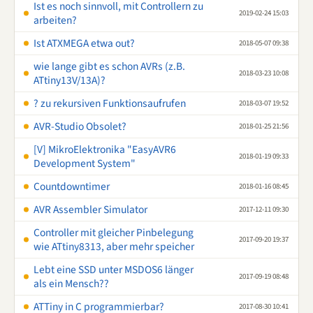
Ist es noch sinnvoll, mit Controllern zu
2019-02-24 15:03
arbeiten?
Ist ATXMEGA etwa out?
2018-05-07 09:38
wie lange gibt es schon AVRs (z.B.
2018-03-23 10:08
ATtiny13V/13A)?
? zu rekursiven Funktionsaufrufen
2018-03-07 19:52
AVR-Studio Obsolet?
2018-01-25 21:56
[V] MikroElektronika "EasyAVR6
2018-01-19 09:33
Development System"
Countdowntimer
2018-01-16 08:45
AVR Assembler Simulator
2017-12-11 09:30
Controller mit gleicher Pinbelegung
2017-09-20 19:37
wie ATtiny8313, aber mehr speicher
Lebt eine SSD unter MSDOS6 länger
2017-09-19 08:48
als ein Mensch??
ATTiny in C programmierbar?
2017-08-30 10:41