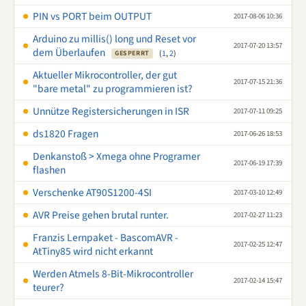
PIN vs PORT beim OUTPUT
2017-08-06 10:36
Arduino zu millis() long und Reset vor
2017-07-20 13:57
dem Überlaufen
(
1
,
2
)
GESPERRT
Aktueller Mikrocontroller, der gut
2017-07-15 21:36
"bare metal" zu programmieren ist?
Unnütze Registersicherungen in ISR
2017-07-11 09:25
ds1820 Fragen
2017-06-26 18:53
Denkanstoß > Xmega ohne Programer
2017-06-19 17:39
flashen
Verschenke AT90S1200-4SI
2017-03-10 12:49
AVR Preise gehen brutal runter.
2017-02-27 11:23
Franzis Lernpaket - BascomAVR -
2017-02-25 12:47
AtTiny85 wird nicht erkannt
Werden Atmels 8-Bit-Mikrocontroller
2017-02-14 15:47
teurer?