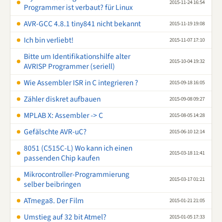
2015-11-24 16:54
Programmer ist verbaut? für Linux
AVR-GCC 4.8.1 tiny841 nicht bekannt
2015-11-19 19:08
Ich bin verliebt!
2015-11-07 17:10
Bitte um Identifikationshilfe alter
2015-10-04 19:32
AVRISP Programmer (seriell)
Wie Assembler ISR in C integrieren ?
2015-09-18 16:05
Zähler diskret aufbauen
2015-09-08 09:27
MPLAB X: Assembler -> C
2015-08-05 14:28
Gefälschte AVR-uC?
2015-06-10 12:14
8051 (C515C-L) Wo kann ich einen
2015-03-18 11:41
passenden Chip kaufen
Mikrocontroller-Programmierung
2015-03-17 01:21
selber beibringen
ATmega8. Der Film
2015-01-21 21:05
Umstieg auf 32 bit Atmel?
2015-01-05 17:33