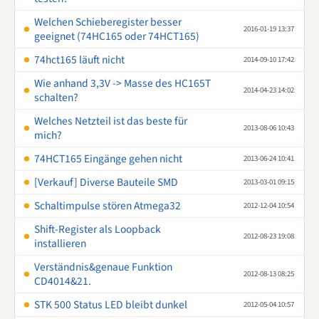
Welchen Schieberegister besser
2016-01-19 13:37
geeignet (74HC165 oder 74HCT165)
74hct165 läuft nicht
2014-09-10 17:42
Wie anhand 3,3V -> Masse des HC165T
2014-04-23 14:02
schalten?
Welches Netzteil ist das beste für
2013-08-06 10:43
mich?
74HCT165 Eingänge gehen nicht
2013-06-24 10:41
[Verkauf] Diverse Bauteile SMD
2013-03-01 09:15
Schaltimpulse stören Atmega32
2012-12-04 10:54
Shift-Register als Loopback
2012-08-23 19:08
installieren
Verständnis&genaue Funktion
2012-08-13 08:25
CD4014&21.
STK 500 Status LED bleibt dunkel
2012-05-04 10:57