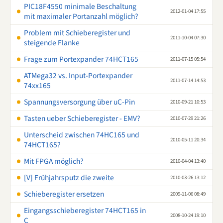
PIC18F4550 minimale Beschaltung
2012-01-04 17:55
mit maximaler Portanzahl möglich?
Problem mit Schieberegister und
2011-10-04 07:30
steigende Flanke
Frage zum Portexpander 74HCT165
2011-07-15 05:54
ATMega32 vs. Input-Portexpander
2011-07-14 14:53
74xx165
Spannungsversorgung über uC-Pin
2010-09-21 10:53
Tasten ueber Schieberegister - EMV?
2010-07-29 21:26
Unterscheid zwischen 74HC165 und
2010-05-11 20:34
74HCT165?
Mit FPGA möglich?
2010-04-04 13:40
[V] Frühjahrsputz die zweite
2010-03-26 13:12
Schieberegister ersetzen
2009-11-06 08:49
Eingangsschieberegister 74HCT165 in
2008-10-24 19:10
C