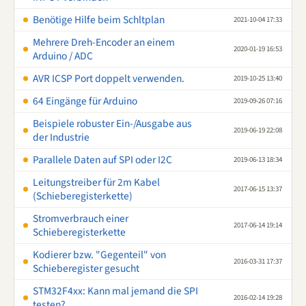
Benötige Hilfe beim Schltplan
2021-10-04 17:33
Mehrere Dreh-Encoder an einem
2020-01-19 16:53
Arduino / ADC
AVR ICSP Port doppelt verwenden.
2019-10-25 13:40
64 Eingänge für Arduino
2019-09-26 07:16
Beispiele robuster Ein-/Ausgabe aus
2019-06-19 22:08
der Industrie
Parallele Daten auf SPI oder I2C
2019-06-13 18:34
Leitungstreiber für 2m Kabel
2017-06-15 13:37
(Schieberegisterkette)
Stromverbrauch einer
2017-06-14 19:14
Schieberegisterkette
Kodierer bzw. "Gegenteil" von
2016-03-31 17:37
Schieberegister gesucht
STM32F4xx: Kann mal jemand die SPI
2016-02-14 19:28
testen?