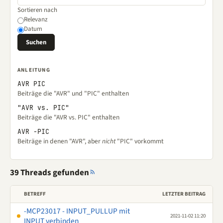
Sortieren nach
Relevanz
Datum
ANLEITUNG
AVR PIC
Beiträge die "AVR" und "PIC" enthalten
"AVR vs. PIC"
Beiträge die "AVR vs. PIC" enthalten
AVR -PIC
Beiträge in denen "AVR", aber
nicht
"PIC" vorkommt
39 Threads gefunden
BETREFF
LETZTER BEITRAG
-MCP23017 - INPUT_PULLUP mit
2021-11-02 11:20
INPUT verbinden