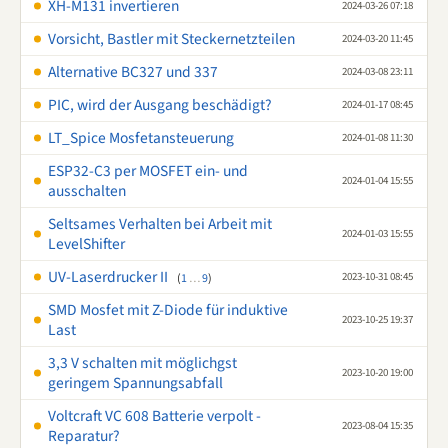
XH-M131 invertieren
2024-03-26 07:18
Vorsicht, Bastler mit Steckernetzteilen
2024-03-20 11:45
Alternative BC327 und 337
2024-03-08 23:11
PIC, wird der Ausgang beschädigt?
2024-01-17 08:45
LT_Spice Mosfetansteuerung
2024-01-08 11:30
ESP32-C3 per MOSFET ein- und
2024-01-04 15:55
ausschalten
Seltsames Verhalten bei Arbeit mit
2024-01-03 15:55
LevelShifter
UV-Laserdrucker II
2023-10-31 08:45
(
1
…
9
)
SMD Mosfet mit Z-Diode für induktive
2023-10-25 19:37
Last
3,3 V schalten mit möglichgst
2023-10-20 19:00
geringem Spannungsabfall
Voltcraft VC 608 Batterie verpolt -
2023-08-04 15:35
Reparatur?