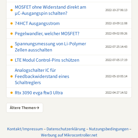
MOSFET ohne Widerstand direkt am
2022-10-27 06:13
µC-Ausgangspin schalten?
74HCT Ausgangsstrom
2022-10-09 11:08
Pegelwandler, welcher MOSFET?
2022-09-02 09:26
Spannungsmessung von Li-Polymer
2022-07-25 14:43
Zellen ausschalten
LTE Modul Control-Pins schützen
2022-07-05 17:19
Analogschalter IC für
Feedbackwiderstand eines
2022-05-10 05:14
Schaltreglers
Rtx 3090 evga ftw3 Ultra
2022-04-27 14:52
Ältere Themen
→
Kontakt/Impressum
–
Datenschutzerklärung
–
Nutzungsbedingungen
–
Werbung auf Mikrocontroller.net