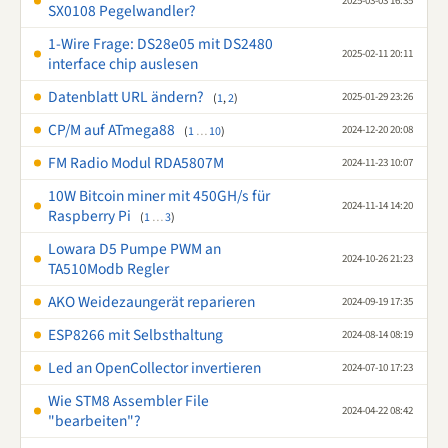
2025-03-03 16:35
SX0108 Pegelwandler?
1-Wire Frage: DS28e05 mit DS2480
2025-02-11 20:11
interface chip auslesen
Datenblatt URL ändern?
2025-01-29 23:26
(
1
,
2
)
CP/M auf ATmega88
2024-12-20 20:08
(
1
…
10
)
FM Radio Modul RDA5807M
2024-11-23 10:07
10W Bitcoin miner mit 450GH/s für
2024-11-14 14:20
Raspberry Pi
(
1
…
3
)
Lowara D5 Pumpe PWM an
2024-10-26 21:23
TA510Modb Regler
AKO Weidezaungerät reparieren
2024-09-19 17:35
ESP8266 mit Selbsthaltung
2024-08-14 08:19
Led an OpenCollector invertieren
2024-07-10 17:23
Wie STM8 Assembler File
2024-04-22 08:42
"bearbeiten"?