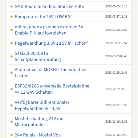
SMD Bauteile finden. Brauche Hilfe
2023-05-09 18:16
Komparator für 24V LOW BAT
2023-03-27 13:18
mit raspberry pi einen externen 5V
2023-03-10 18:28
Enable PIN auf low ziehen
Pegelwandlung 3.3V zu 5V in "schön"
2023-03-09 10:57
STM32F302C8T6
2023-02-09 09:46
Schaltplanüberprüfung
Alternative für MOSFET für induktive
2023-01-25 15:47
Lasten
ESP32/8266 universelle Bastelplatine
2022-12-29 11:10
=> 12/24V Schalten
Verfügbarer Bidirektionaler
2022-12-22 13:53
Pegelwandler 5V - 3,3V
Mosfetschaltung 24V mit
2022-12-16 13:33
Mikrocontroller
24V Relais - Mosfet Vds
2022-11-16 18:40