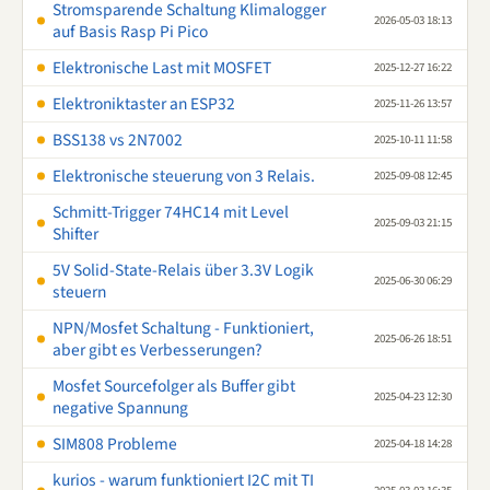
Stromsparende Schaltung Klimalogger
2026-05-03 18:13
auf Basis Rasp Pi Pico
Elektronische Last mit MOSFET
2025-12-27 16:22
Elektroniktaster an ESP32
2025-11-26 13:57
BSS138 vs 2N7002
2025-10-11 11:58
Elektronische steuerung von 3 Relais.
2025-09-08 12:45
Schmitt-Trigger 74HC14 mit Level
2025-09-03 21:15
Shifter
5V Solid-State-Relais über 3.3V Logik
2025-06-30 06:29
steuern
NPN/Mosfet Schaltung - Funktioniert,
2025-06-26 18:51
aber gibt es Verbesserungen?
Mosfet Sourcefolger als Buffer gibt
2025-04-23 12:30
negative Spannung
SIM808 Probleme
2025-04-18 14:28
kurios - warum funktioniert I2C mit TI