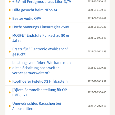
+-5V mit Fertigmodul aus LiIon 3,7V
2024-10-25 10:15
Hilfe gesucht beim NE5534
2024-09-11 10:15
Bester Audio OPV
2024-06-23 08:02
Hochspannungs Linearregler 250V
2024-06-05 16:22
MOSFET Endstufe Funkschau 80 er
2024-02-09 13:45
Jahre
Ersatz für "Electronic Workbench"
2024-01-16 18:59
gesucht
Leistungsverstärker: Wie kann man
diese Schaltung noch weiter
2023-12-12 19:25
verbessern/erweitern?
Kopfhoerer Fidelio X3 Hifibasteln
2023-11-10 15:52
[B]iete Sammelbestellung für OP
2023-07-03 20:05
LMP8671
Unerwünschtes Rauschen bei
2023-04-20 22:12
Allpassfiltern