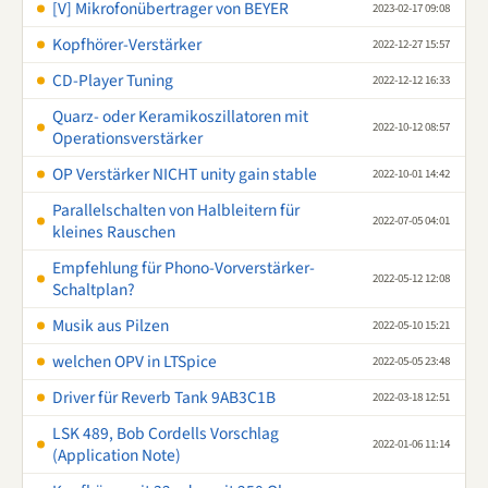
[V] Mikrofonübertrager von BEYER
2023-02-17 09:08
Kopfhörer-Verstärker
2022-12-27 15:57
CD-Player Tuning
2022-12-12 16:33
Quarz- oder Keramikoszillatoren mit
2022-10-12 08:57
Operationsverstärker
OP Verstärker NICHT unity gain stable
2022-10-01 14:42
Parallelschalten von Halbleitern für
2022-07-05 04:01
kleines Rauschen
Empfehlung für Phono-Vorverstärker-
2022-05-12 12:08
Schaltplan?
Musik aus Pilzen
2022-05-10 15:21
welchen OPV in LTSpice
2022-05-05 23:48
Driver für Reverb Tank 9AB3C1B
2022-03-18 12:51
LSK 489, Bob Cordells Vorschlag
2022-01-06 11:14
(Application Note)