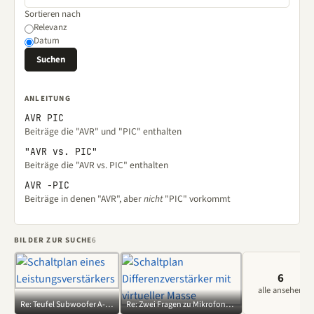
Sortieren nach
Relevanz
Datum
ANLEITUNG
AVR PIC
Beiträge die "AVR" und "PIC" enthalten
"AVR vs. PIC"
Beiträge die "AVR vs. PIC" enthalten
AVR -PIC
Beiträge in denen "AVR", aber
nicht
"PIC" vorkommt
BILDER ZUR SUCHE
6
6
alle ansehen
Re: Teufel Subwoofer A-6000 Vorstufentransitor zu heiß
Re: Zwei Fragen zu Mikrofonverstärker mit OP als Differenzverstärker