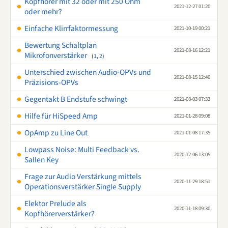
Kopfhörer mit 32 oder mit 250 Ohm
2021-12-27 01:20
oder mehr?
Einfache Klirrfaktormessung
2021-10-19 00:21
Bewertung Schaltplan
2021-08-16 12:21
Mikrofonverstärker
(
1
,
2
)
Unterschied zwischen Audio-OPVs und
2021-08-15 12:40
Präzisions-OPVs
Gegentakt B Endstufe schwingt
2021-08-03 07:33
Hilfe für HiSpeed Amp
2021-01-28 09:08
OpAmp zu Line Out
2021-01-08 17:35
Lowpass Noise: Multi Feedback vs.
2020-12-06 13:05
Sallen Key
Frage zur Audio Verstärkung mittels
2020-11-29 18:51
Operationsverstärker Single Supply
Elektor Prelude als
2020-11-18 09:30
Kopfhörerverstärker?