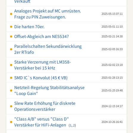
Verkauft
Analoges Projekt auf MC umrüsten.
2025-05-15 07:11
Frage zu PIN Zuweisungen.
Die harten 70er.
2025-05-01 11:10
Offset-Abgleich am NE5534?
2025-02-21 14:30
Parallelschalten Sekundärwicklung
2025-02-05 16:33
2er RTrafo
Starke Verzerrung mit LM358-
2025-02-02 23:18
Verstärker bei 15 kHz
SMD IC`s Konvolut (45 € VB)
2025-01-28 13:15
Netzteil-Regelung Stabilitätsanalyse
2025-01-25 19:48
"Loop Gain"
Slew Rate Erhöhung für diskrete
2024-12-15 14:17
Operationsverstärker
"Class A/B" versus "Class D"
2024-10-26 16:41
Verstärker für HiFi-Anlagen
(
1
,
2
)