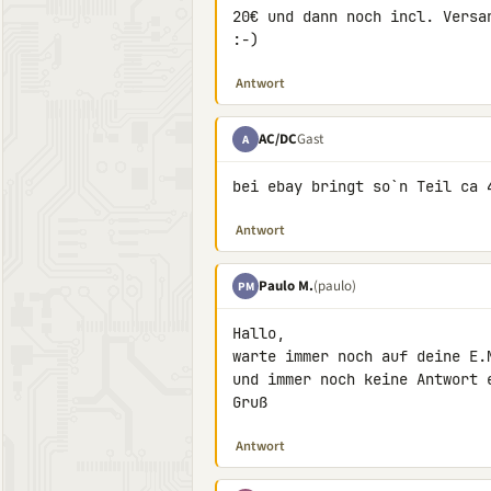
20€ und dann noch incl. Versa
:-)
Antwort
AC/DC
Gast
A
bei ebay bringt so`n Teil ca 
Antwort
Paulo M.
(paulo)
PM
Hallo,

warte immer noch auf deine E.
und immer noch keine Antwort e
Gruß
Antwort