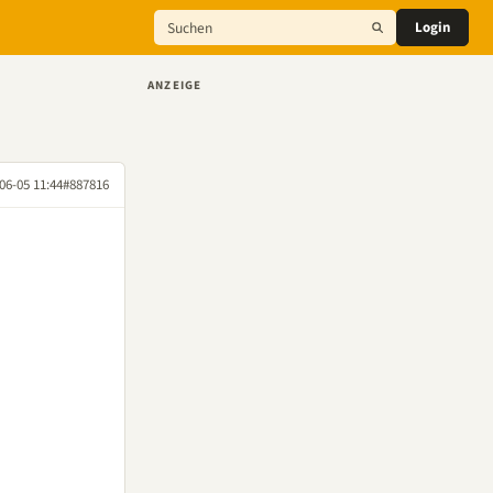
Login
ANZEIGE
06-05 11:44
#887816