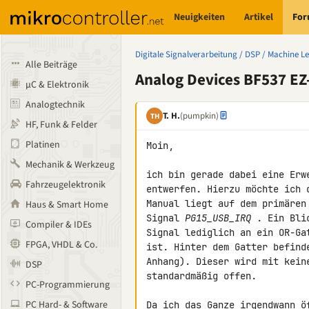
Neuigkeiten
Artikel
Fo
Digitale Signalverarbeitung / DSP / Machine L
Alle Beiträge
Analog Devices BF537 EZ
µC & Elektronik
Analogtechnik
T. H.
(pumpkin)
TH
HF, Funk & Felder
Platinen
Moin,

Mechanik & Werkzeug
ich bin gerade dabei eine Erw
Fahrzeugelektronik
entwerfen. Hierzu möchte ich 
Manual liegt auf dem primären
Haus & Smart Home
Signal 
PG15_USB_IRQ
 . Ein Bli
Compiler & IDEs
Signal lediglich an ein OR-Ga
FPGA, VHDL & Co.
ist. Hinter dem Gatter befind
Anhang). Dieser wird mit kein
DSP
standardmäßig offen.

PC-Programmierung
PC Hard- & Software
Da ich das Ganze irgendwann ö