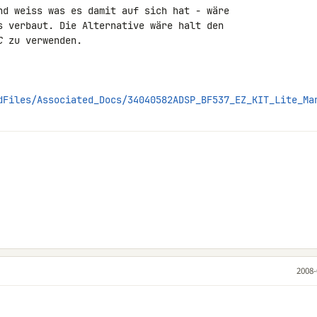
nd weiss was es damit auf sich hat - wäre 

s verbaut. Die Alternative wäre halt den 

C
 zu verwenden.

dFiles/Associated_Docs/34040582ADSP_BF537_EZ_KIT_Lite_Ma
2008-