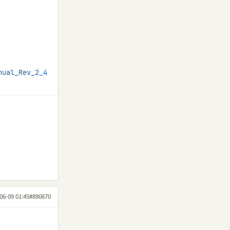
nual_Rev_2_4
06-09 01:45
#890670