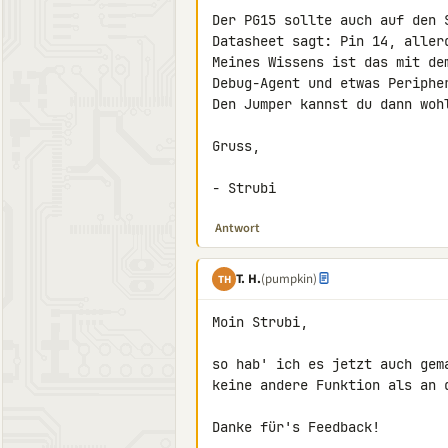
Der PG15 sollte auch auf den 
Datasheet sagt: Pin 14, aller
Meines Wissens ist das mit de
Debug-Agent und etwas Peripher
Den Jumper kannst du dann woh
Gruss,

- Strubi
Antwort
T. H.
(pumpkin)
TH
Moin Strubi,

so hab' ich es jetzt auch gem
keine andere Funktion als an d
Danke für's Feedback!