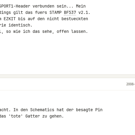
SPORT1-Header verbunden sein... Mein 

dings gilt das fuers STAMP 
BF537
 v2.1. 

m EZKIT bis auf den nicht bestueckten 

ie identisch.

l, so wie ich das sehe, offen lassen.

2008-
acht. In den Schematics hat der besagte Pin 

as 'tote' Gatter zu gehen.
