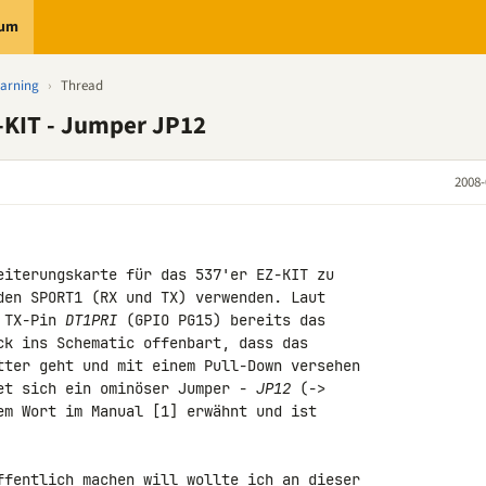
rum
earning
›
Thread
-KIT - Jumper JP12
2008-
eiterungskarte für das 537'er EZ-KIT zu 

den SPORT1 (RX und TX) verwenden. Laut 

 TX-Pin 
DT1PRI
 (GPIO PG15) bereits das 

ck ins Schematic offenbart, dass das 

tter geht und mit einem Pull-Down versehen 

et sich ein ominöser Jumper - 
JP12
 (-> 

em Wort im Manual [1] erwähnt und ist 

ffentlich machen will wollte ich an dieser 
