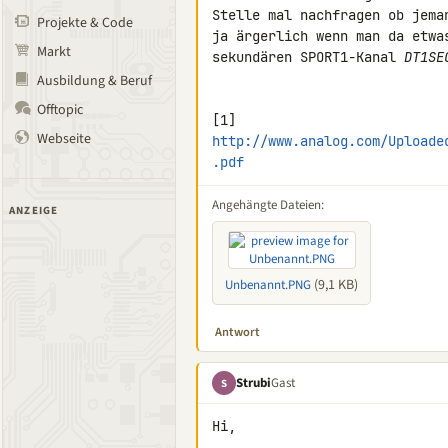
Stelle mal nachfragen ob jema
Projekte & Code
ja ärgerlich wenn man da etwa
Markt
sekundären SPORT1-Kanal 
DT1SE
Ausbildung & Beruf
Offtopic
Webseite
http://www.analog.com/Uploade
.pdf
Angehängte Dateien:
ANZEIGE
(9,1 KB)
Unbenannt.PNG
Antwort
Strubi
Gast
S
Hi,
