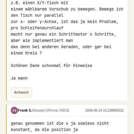
z.B. einen X/Y-Tisch mit 

einem wählbarem Vorschub zu bewegen. Bewege ich 
den Tisch nur parallel 

zur x- oder y-Achse, ist das ja kein Problem, 
pro Schleifendurchlauf 

macht nur genau ein Schrittmotor x Schritte, 
aber wie implementiert man 

das denn bei anderen Geraden, oder gar bei 
einem Kreis ?

Schönen Dank schonmal für Hinweise

Ja mann
Antwort
Frank S.
(linuxerr)
(Firma: HSCS)
2008-06-14 15:23
#895932
FS
genau genommen ist die v ja sowieso nicht 
konstant, da die position ja 
