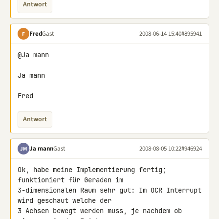
Antwort
Fred
Gast
2008-06-14 15:40
#895941
F
@Ja mann

Ja mann

Fred
Antwort
Ja mann
Gast
2008-08-05 10:22
#946924
JM
Ok, habe meine Implementierung fertig; 
funktioniert für Geraden im 

3-dimensionalen Raum sehr gut: Im OCR Interrupt 
wird geschaut welche der 

3 Achsen bewegt werden muss, je nachdem ob 