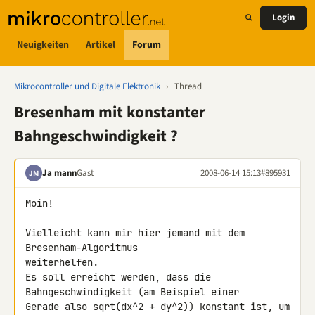
Login
Neuigkeiten
Artikel
Forum
Mikrocontroller und Digitale Elektronik
›
Thread
Bresenham mit konstanter
Bahngeschwindigkeit ?
Ja mann
Gast
2008-06-14 15:13
#895931
JM
Moin!

Vielleicht kann mir hier jemand mit dem 
Bresenham-Algoritmus 

weiterhelfen.

Es soll erreicht werden, dass die 
Bahngeschwindigkeit (am Beispiel einer 

Gerade also sqrt(dx^2 + dy^2)) konstant ist, um 