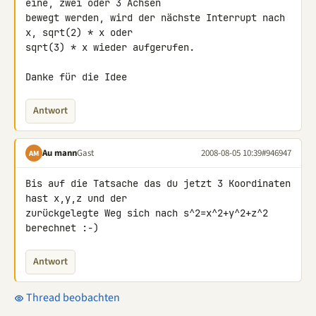
eine, zwei oder 3 Achsen 

bewegt werden, wird der nächste Interrupt nach 
x, sqrt(2) * x oder 

sqrt(3) * x wieder aufgerufen.

Danke für die Idee
Antwort
Au mann
Gast
2008-08-05 10:39
#946947
AM
Bis auf die Tatsache das du jetzt 3 Koordinaten 
hast x,y,z und der 

zurückgelegte Weg sich nach s^2=x^2+y^2+z^2 
berechnet :-)
Antwort
Thread beobachten