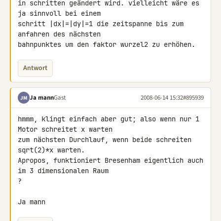
in schritten geändert wird. vielleicht wäre es 
ja sinnvoll bei einem 

schritt |dx|=|dy|=1 die zeitspanne bis zum 
anfahren des nächsten 

bahnpunktes um den faktor wurzel2 zu erhöhen.
Antwort
Ja mann
Gast
2008-06-14 15:32
#895939
JM
hmmm, klingt einfach aber gut; also wenn nur 1 
Motor schreitet x warten 

zum nächsten Durchlauf, wenn beide schreiten 
sqrt(2)*x warten.

Apropos, funktioniert Bresenham eigentlich auch 
im 3 dimensionalen Raum 

?

Ja mann