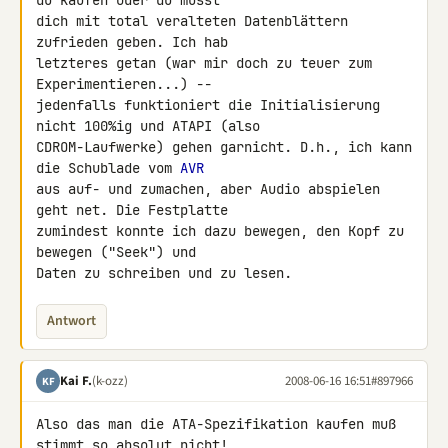
du kaufen oder du musst 

dich mit total veralteten Datenblättern 
zufrieden geben. Ich hab 

letzteres getan (war mir doch zu teuer zum 
Experimentieren...) -- 

jedenfalls funktioniert die Initialisierung 
nicht 100%ig und ATAPI (also 

CDROM-Laufwerke) gehen garnicht. D.h., ich kann 
die Schublade vom 
AVR
aus auf- und zumachen, aber Audio abspielen 
geht net. Die Festplatte 

zumindest konnte ich dazu bewegen, den Kopf zu 
bewegen ("Seek") und 

Daten zu schreiben und zu lesen.
Antwort
Kai F.
(k-ozz)
2008-06-16 16:51
#897966
KF
Also das man die ATA-Spezifikation kaufen muß 
stimmt so absolut nicht!
