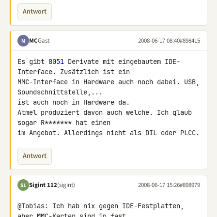
Antwort
MC
Gast
2008-06-17 08:40
#898415
M
Es gibt 
8051
 Derivate mit eingebautem IDE-
Interface. Zusätzlich ist ein 

MMC-Interface in Hardware auch noch dabei. USB, 
Soundschnittstelle,... 

ist auch noch in Hardware da.

Atmel produziert davon auch welche. Ich glaub 
sogar R******* hat einen 

im Angebot. Allerdings nicht als DIL oder PLCC.
Antwort
Sigint 112
(sigint)
2008-06-17 15:26
#898979
S1
@Tobias: Ich hab nix gegen IDE-Festplatten, 
aber MMC-Karten sind in fast 
