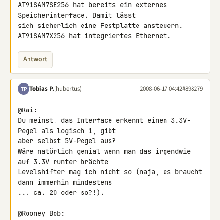
AT91SAM7SE256 hat bereits ein externes 
Speicherinterface. Damit lässt 

sich sicherlich eine Festplatte ansteuern.

AT91SAM7X256 hat integriertes Ethernet.
Antwort
Tobias P.
(hubertus)
2008-06-17 04:42
#898279
TP
@Kai:

Du meinst, das Interface erkennt einen 3.3V-
Pegel als logisch 1, gibt 

aber selbst 5V-Pegel aus?

Wäre natürlich genial wenn man das irgendwie 
auf 3.3V runter brächte, 

Levelshifter mag ich nicht so (naja, es braucht 
dann immerhin mindestens 

... ca. 20 oder so?!).

@Rooney Bob:
