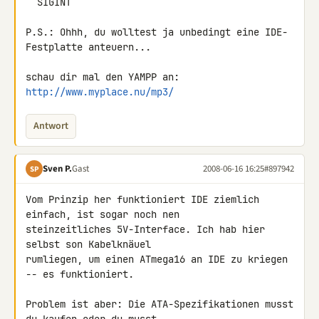
  SIGINT

P.S.: Ohhh, du wolltest ja unbedingt eine IDE-
Festplatte anteuern...

schau dir mal den YAMPP an: 
http://www.myplace.nu/mp3/
Antwort
Sven P.
Gast
2008-06-16 16:25
#897942
SP
Vom Prinzip her funktioniert IDE ziemlich 
einfach, ist sogar noch nen 

steinzeitliches 5V-Interface. Ich hab hier 
selbst son Kabelknäuel 

rumliegen, um einen ATmega16 an IDE zu kriegen 
-- es funktioniert.

Problem ist aber: Die ATA-Spezifikationen musst 