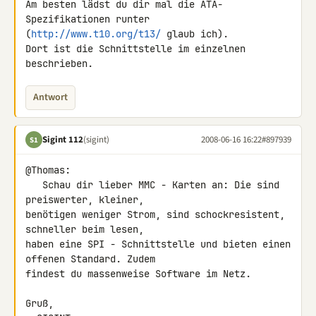
Am besten lädst du dir mal die ATA-
Spezifikationen runter 

(
http://www.t10.org/t13/
 glaub ich).

Dort ist die Schnittstelle im einzelnen 
beschrieben.
Antwort
Sigint 112
(sigint)
2008-06-16 16:22
#897939
S1
@Thomas:

   Schau dir lieber MMC - Karten an: Die sind 
preiswerter, kleiner, 

benötigen weniger Strom, sind schockresistent, 
schneller beim lesen, 

haben eine SPI - Schnittstelle und bieten einen 
offenen Standard. Zudem 

findest du massenweise Software im Netz.

Gruß,
