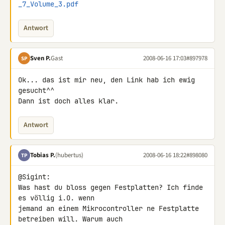
_7_Volume_3.pdf
Antwort
Sven P.
Gast
2008-06-16 17:03
#897978
SP
Ok... das ist mir neu, den Link hab ich ewig 
gesucht^^

Dann ist doch alles klar.
Antwort
Tobias P.
(hubertus)
2008-06-16 18:22
#898080
TP
@Sigint:

Was hast du bloss gegen Festplatten? Ich finde 
es völlig i.O. wenn 

jemand an einem Mikrocontroller ne Festplatte 
betreiben will. Warum auch 
