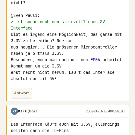
nicht?

> ist sogar noch nen steinzeitliches 5V-
Interface
Gibt es irgend eine Möglichkeit, das ganze mit 
3.3V zu betreiben? Nur so 

aus neugier... Die grösseren Microcontroller 
haben ja oftmals 3.3V. 

Besonders, wenn man noch mit nem 
FPGA
 arbeitet, 
kommt man um die 3.3V 

erst recht nicht herum. Läuft das Interface 
absolut nur mit 5V?
Antwort
Kai F.
(k-ozz)
2008-06-16 18:40
#898103
KF
Das Interface läuft auch mit 3.3V, allerdings 
sollten dann die IO-Pins 
