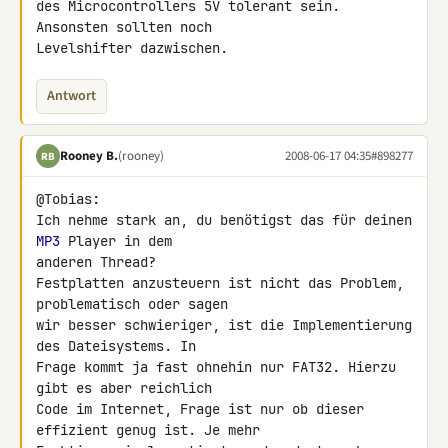
des Microcontrollers 5V tolerant sein. 
Ansonsten sollten noch 

Levelshifter dazwischen.
Antwort
Rooney B.
(rooney)
2008-06-17 04:35
#898277
RB
@Tobias:

Ich nehme stark an, du benötigst das für deinen 
MP3
 Player in dem 

anderen Thread?

Festplatten anzusteuern ist nicht das Problem, 
problematisch oder sagen 

wir besser schwieriger, ist die Implementierung 
des Dateisystems. In 

Frage kommt ja fast ohnehin nur FAT32. Hierzu 
gibt es aber reichlich 

Code im Internet, Frage ist nur ob dieser 
effizient genug ist. Je mehr 
