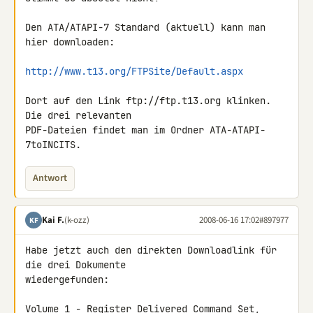
Den ATA/ATAPI-7 Standard (aktuell) kann man 
hier downloaden:

http://www.t13.org/FTPSite/Default.aspx
Dort auf den Link ftp://ftp.t13.org klinken. 
Die drei relevanten 

PDF-Dateien findet man im Ordner ATA-ATAPI-
7toINCITS.
Antwort
Kai F.
(k-ozz)
2008-06-16 17:02
#897977
KF
Habe jetzt auch den direkten Downloadlink für 
die drei Dokumente 

wiedergefunden:

Volume 1 - Register Delivered Command Set, 