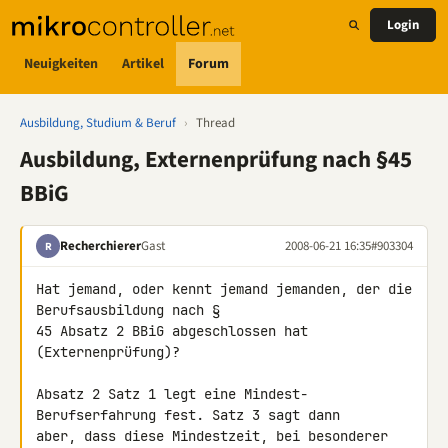
Login
Neuigkeiten
Artikel
Forum
Ausbildung, Studium & Beruf
›
Thread
Ausbildung, Externenprüfung nach §45
BBiG
Recherchierer
Gast
2008-06-21 16:35
#903304
R
Hat jemand, oder kennt jemand jemanden, der die 
Berufsausbildung nach § 

45 Absatz 2 BBiG abgeschlossen hat 
(Externenprüfung)?

Absatz 2 Satz 1 legt eine Mindest-
Berufserfahrung fest. Satz 3 sagt dann 

aber, dass diese Mindestzeit, bei besonderer 