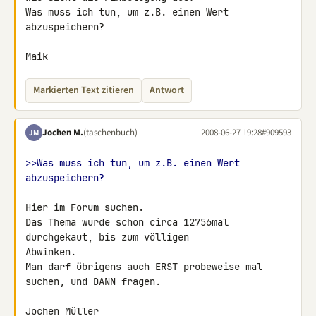
Was muss ich tun, um z.B. einen Wert 
abzuspeichern?

Maik
Markierten Text zitieren
Antwort
Jochen M.
(taschenbuch)
2008-06-27 19:28
#909593
JM
>>Was muss ich tun, um z.B. einen Wert 
abzuspeichern?
Hier im Forum suchen.

Das Thema wurde schon circa 12756mal 
durchgekaut, bis zum völligen 

Abwinken.

Man darf übrigens auch ERST probeweise mal 
suchen, und DANN fragen.

Jochen Müller