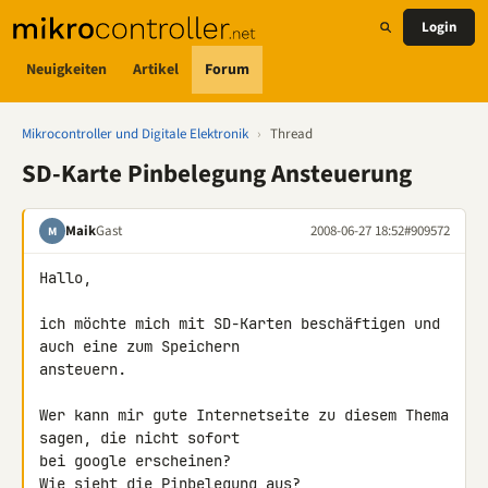
Login
Neuigkeiten
Artikel
Forum
Mikrocontroller und Digitale Elektronik
›
Thread
SD-Karte Pinbelegung Ansteuerung
Maik
Gast
2008-06-27 18:52
#909572
M
Hallo,

ich möchte mich mit SD-Karten beschäftigen und 
auch eine zum Speichern 

ansteuern.

Wer kann mir gute Internetseite zu diesem Thema 
sagen, die nicht sofort 

bei google erscheinen?

Wie sieht die Pinbelegung aus?
