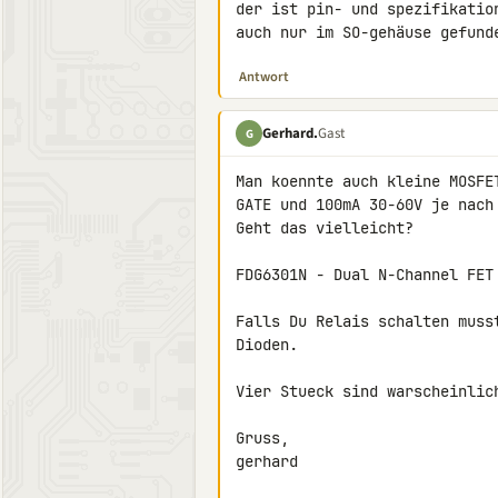
der ist pin- und spezifikatio
auch nur im SO-gehäuse gefund
Antwort
Gerhard.
Gast
G
Man koennte auch kleine MOSFE
GATE und 100mA 30-60V je nach
Geht das vielleicht?

FDG6301N - Dual N-Channel FET
Falls Du Relais schalten muss
Dioden.

Vier Stueck sind warscheinlich
Gruss,

gerhard