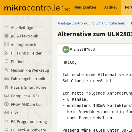
Neuigkeiten
Artikel
Fo
Analoge Elektronik und Schaltungstechnik
›
Alle Beiträge
Alternative zum ULN280
µC & Elektronik
Analogtechnik
Michael H*
Gast
MH
HF, Funk & Felder
Platinen
Hallo,

Mechanik & Werkzeug
Ich suche eine Alternative zu
Fahrzeugelektronik
Schaltung zu groß ist.

Haus & Smart Home
Ich hätte folgende Anforderung
Compiler & IDEs
- 8 Kanäle,

FPGA, VHDL & Co.
- mindestens 100mA Kollektorst
- kein Vorwiderstand nötig für
DSP
- nach Masse schalten.

PC-Programmierung
PC Hard- & Software
Passend wäre alles unter SO-1