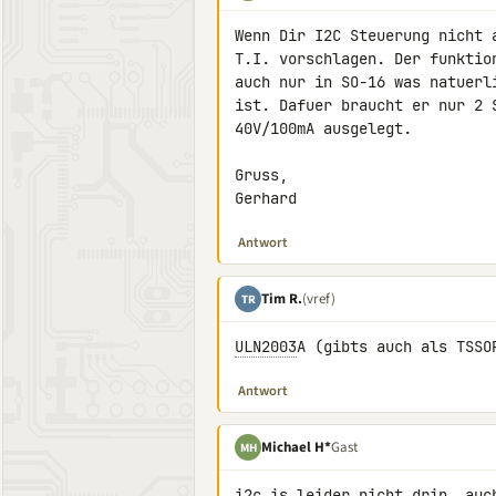
Wenn Dir I2C Steuerung nicht 
T.I. vorschlagen. Der funktio
auch nur in SO-16 was natuerl
ist. Dafuer braucht er nur 2 
40V/100mA ausgelegt.

Gruss,

Gerhard
Antwort
Tim R.
(vref)
TR
ULN2003
A (gibts auch als TSSO
Antwort
Michael H*
Gast
MH
i2c is leider nicht drin. auc