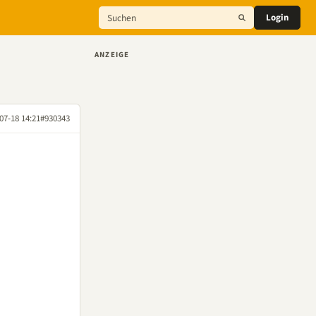
Login
ANZEIGE
07-18 14:21
#930343