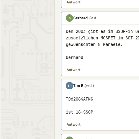
Antwort
Gerhard.
Gast
G
Den 2003 gibt es im SSOP-14 G
zusaetzlichen MOSFET im SOT-2
gewuenschten 8 Kanaele.

Gerhard
Antwort
Tim R.
(vref)
TR
TD62084AFNG

ist 18-SSOP
Antwort