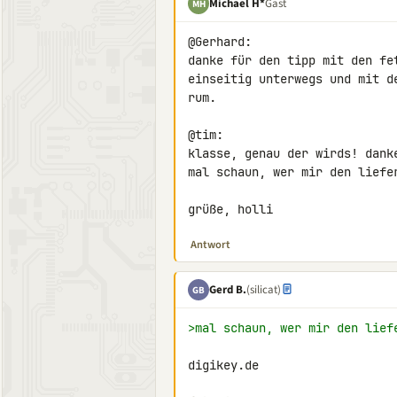
Michael H*
Gast
MH
@Gerhard:

danke für den tipp mit den fe
einseitig unterwegs und mit d
rum.

@tim:

klasse, genau der wirds! danke
mal schaun, wer mir den liefer
grüße, holli
Antwort
Gerd B.
(silicat)
GB
>mal schaun, wer mir den lief
digikey.de