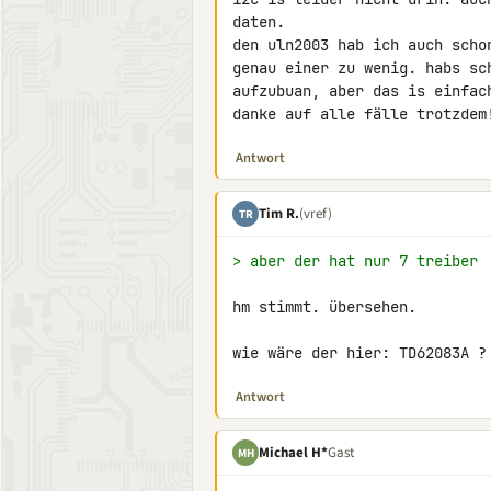
daten.

den uln2003 hab ich auch scho
genau einer zu wenig. habs sc
aufzubuan, aber das is einfach
danke auf alle fälle trotzdem
Antwort
Tim R.
(vref)
TR
> aber der hat nur 7 treiber
hm stimmt. übersehen.

wie wäre der hier: TD62083A ?
Antwort
Michael H*
Gast
MH