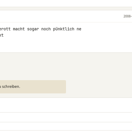
2008-
erott macht sogar noch pünktlich ne 

kt
u schreiben.