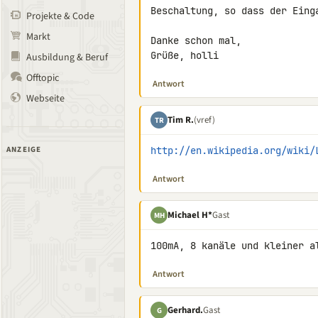
Beschaltung, so dass der Eing
Projekte & Code
Markt
Danke schon mal,

Grüße, holli
Ausbildung & Beruf
Offtopic
Antwort
Webseite
Tim R.
(vref)
TR
ANZEIGE
http://en.wikipedia.org/wiki/
Antwort
Michael H*
Gast
MH
100mA, 8 kanäle und kleiner a
Antwort
Gerhard.
Gast
G