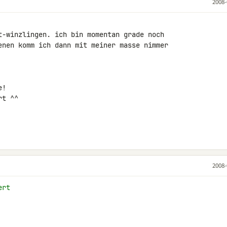
2008-
t-winzlingen. ich bin momentan grade noch 

enen komm ich dann mit meiner masse nimmer 

!

t ^^

2008-
ert