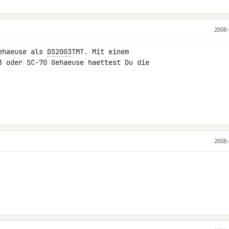
2008-
ehaeuse als 
DS2003
TMT. Mit einem 

3 oder SC-70 Gehaeuse haettest Du die 

2008-