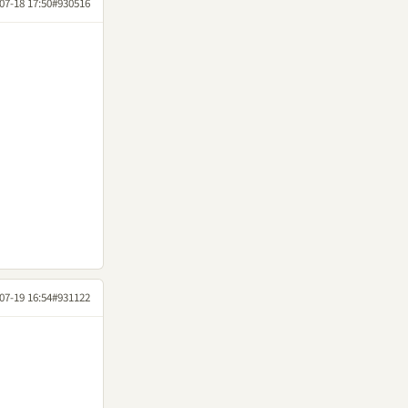
07-18 17:50
#930516
07-19 16:54
#931122