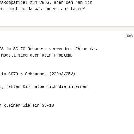
nskompatibel zum 2803. aber den hab ich 

en. hast du da was andres auf lager?
2008-
TS im SC-70 Gehauese verwenden. 5V an das 

 Modell sind auch kein Problem.

 im SC70-6 Gehauese. (220mA/25V)

t, fehlen Dir natuerlich die internen 

 kleiner wie ein SO-18
