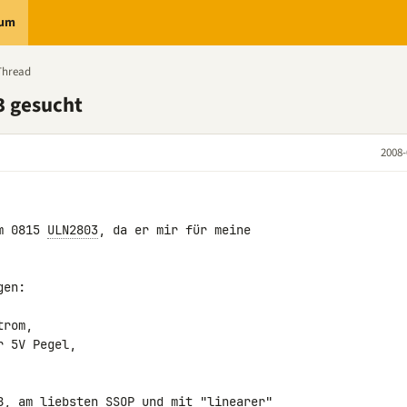
rum
Thread
3 gesucht
2008-
m 0815 
ULN2803
, da er mir für meine 

en:

rom,

 5V Pegel,

8, am liebsten SSOP und mit "linearer" 
