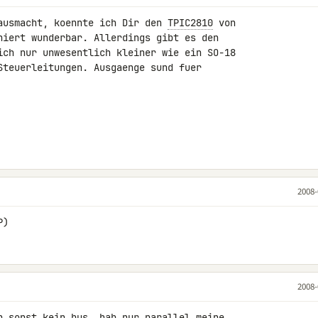
ausmacht, koennte ich Dir den 
TPIC2810
 von 

niert wunderbar. Allerdings gibt es den 

ich nur unwesentlich kleiner wie ein SO-18 

Steuerleitungen. Ausgaenge sund fuer 

2008-
P)
2008-
h sonst kein bus. hab nur parallel meine 
