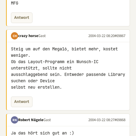
MFG
Antwort
crazy horse
Gast
2004-03-22 08:20
#69867
CH
Steig um auf den Mega16, bietet mehr, kostet 
weniger.

Ob das Layout-Programm ein Wunsch-IC 
unterstützt, sollte nicht

ausschlaggebend sein. Entweder passende Library 
suchen oder Device

selbst neu erstellen.
Antwort
Robert Nägele
Gast
2004-03-22 08:27
#69868
RN
Ja das hört sich gut an :)
