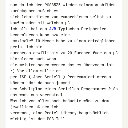
nun da ich den 90S8535 wieder meinem Ausbilder 
zurückgeben muß ob es

sich lohnt diesen zum rumprobieren selbst zu 
kaufen oder mit welchem µC

ich alle bei den 
AVR
 Typischen Peripherien 
kennenlernen kann bzw eine

"maximale" IO Menge habe zu einem erträglichen 
preis. Ich bin

durcheuas gewillt bis zu 20 Euronen fuer den µC 
hinzulegen auch wenn

die meisten sagen werden das es überzogen ist 
:) Vor allem sollte er

per ISP ( Aber Seriell ) Programmiert werden 
können. Hat da auch jemand

nen Schaltplan eines Seriellen Programmers ? So 
das wars nun vorerstmal

Was ich vor allem noch bräuchte wäre zu dem 
jeweiligen µC den ich

verwende, eine Protel Library hauptsächlich 
wichtig ist der PCB-Teil.
