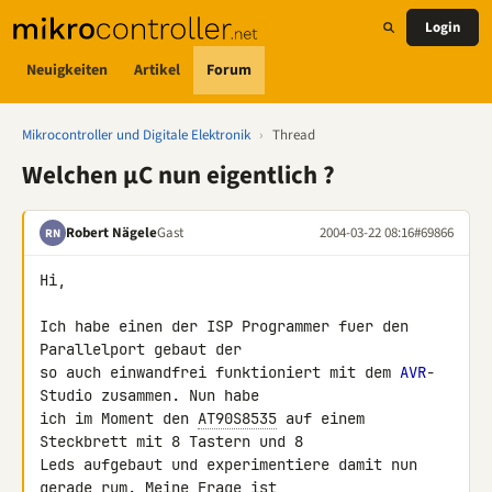
Login
Neuigkeiten
Artikel
Forum
Mikrocontroller und Digitale Elektronik
›
Thread
Welchen µC nun eigentlich ?
Robert Nägele
Gast
2004-03-22 08:16
#69866
RN
Hi,

Ich habe einen der ISP Programmer fuer den 
Parallelport gebaut der

so auch einwandfrei funktioniert mit dem 
AVR
-
Studio zusammen. Nun habe

ich im Moment den 
AT90S8535
 auf einem 
Steckbrett mit 8 Tastern und 8

Leds aufgebaut und experimentiere damit nun 
gerade rum. Meine Frage ist
