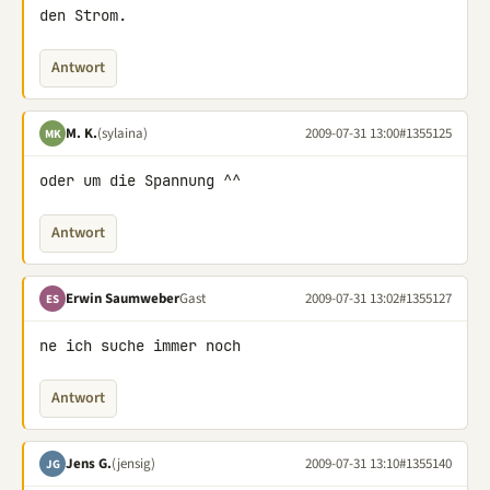
den Strom.
Antwort
M. K.
(sylaina)
2009-07-31 13:00
#1355125
MK
oder um die Spannung ^^
Antwort
Erwin Saumweber
Gast
2009-07-31 13:02
#1355127
ES
ne ich suche immer noch
Antwort
Jens G.
(jensig)
2009-07-31 13:10
#1355140
JG