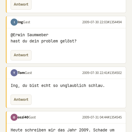
Antwort
Ing
Gast
2009-07-30 22:03
#1354494
I
@Erwin Saumweber

hast du dein problem gelöst?
Antwort
Tom
Gast
2009-07-30 22:41
#1354502
T
Ing, du bist echt so unglaublich schlau.
Antwort
oszi40
Gast
2009-07-31 04:44
#1354545
O
Heute schreiben wir das Jahr 2009. Schade um 