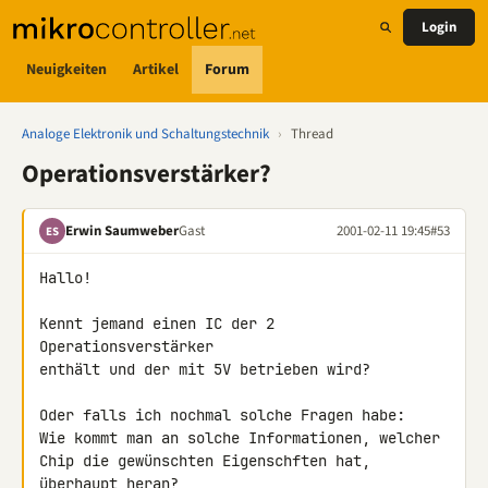
Login
Neuigkeiten
Artikel
Forum
Analoge Elektronik und Schaltungstechnik
›
Thread
Operationsverstärker?
Erwin Saumweber
Gast
2001-02-11 19:45
#53
ES
Hallo!

Kennt jemand einen IC der 2 
Operationsverstärker

enthält und der mit 5V betrieben wird?

Oder falls ich nochmal solche Fragen habe:

Wie kommt man an solche Informationen, welcher

Chip die gewünschten Eigenschften hat, 
überhaupt heran?
