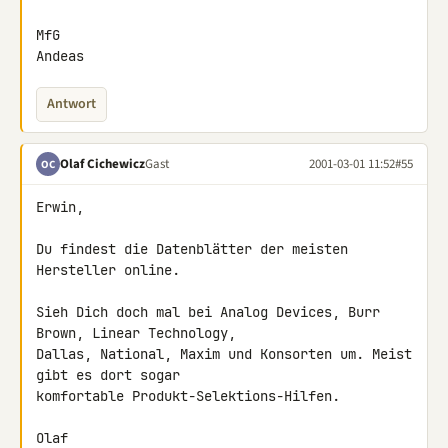
MfG

Andeas
Antwort
Olaf Cichewicz
Gast
2001-03-01 11:52
#55
OC
Erwin,

Du findest die Datenblätter der meisten 
Hersteller online.

Sieh Dich doch mal bei Analog Devices, Burr 
Brown, Linear Technology, 

Dallas, National, Maxim und Konsorten um. Meist 
gibt es dort sogar 

komfortable Produkt-Selektions-Hilfen.

Olaf