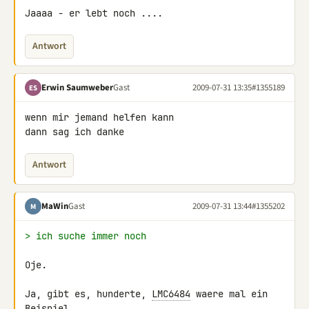
Jaaaa - er lebt noch ....
Antwort
Erwin Saumweber
Gast
2009-07-31 13:35
#1355189
ES
wenn mir jemand helfen kann

dann sag ich danke
Antwort
MaWin
Gast
2009-07-31 13:44
#1355202
M
> ich suche immer noch
Oje.

Ja, gibt es, hunderte, 
LMC6484
 waere mal ein 
Beispiel.
