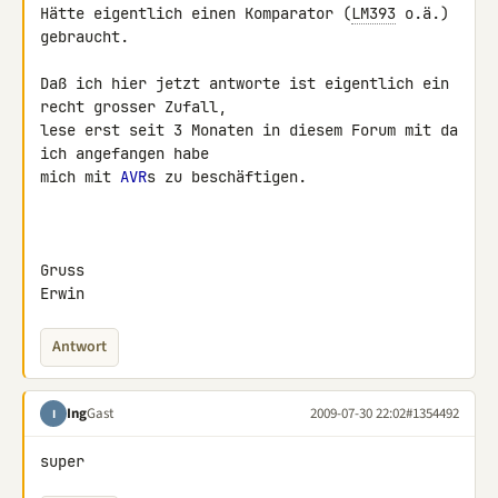
Hätte eigentlich einen Komparator (
LM393
 o.ä.) 
gebraucht.

Daß ich hier jetzt antworte ist eigentlich ein 
recht grosser Zufall,

lese erst seit 3 Monaten in diesem Forum mit da 
ich angefangen habe

mich mit 
AVR
s zu beschäftigen.

Gruss

Erwin
Antwort
Ing
Gast
2009-07-30 22:02
#1354492
I
super