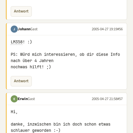
Antwort
Johann
Gast
2005-04-27 19:19
#56
J
LM358
! :)

PS: Würd mich interessieren, ob dir diese Info 
nach über 4 Jahren

nochwas hilft! ;)
Antwort
Erwin
Gast
2005-04-27 21:58
#57
E
Hi,

danke, inzwischen bin ich doch schon etwas 
schlauer geworden :-)
