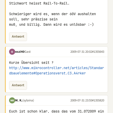
Stichwort heisst Rail-To-Rail.

Schwieriger wird es, wenn der 60V aushalten 
soll, sehr präszise sein 

muß, und billig. Dann wird es unlösbar :-)
Antwort
oszi40
Gast
2009-07-31 20:02
#1355643
O
http://www.mikrocontroller.net/articles/Standar
dbauelemente#Operationsverst.C3.A4rker
Antwort
M. K.
(sylaina)
2009-07-31 23:55
#1355820
MK
Euch ist schon klar, dass das vom 31.072009 ein 