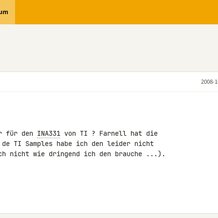
rum
2008-1
r für den 
INA331
 von TI ? Farnell hat die 

 de TI Samples habe ich den leider nicht 

ch nicht wie dringend ich den brauche ...).
