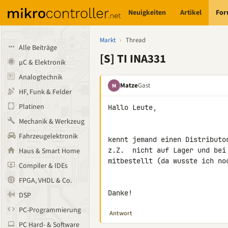
Neuigkeiten
Artikel
Fo
Markt
›
Thread
Alle Beiträge
[S] TI INA331
µC & Elektronik
Analogtechnik
Matze
Gast
M
HF, Funk & Felder
Platinen
Hallo Leute,

Mechanik & Werkzeug
Fahrzeugelektronik
kennt jemand einen Distributo
z.Z.  nicht auf Lager und bei
Haus & Smart Home
mitbestellt (da wusste ich no
Compiler & IDEs
FPGA, VHDL & Co.
Danke!
DSP
PC-Programmierung
Antwort
PC Hard- & Software