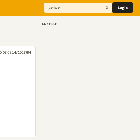
Login
ANZEIGE
0-03 08:14
#1005794