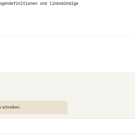
ngendefinitionen und linksbündige 

u schreiben.