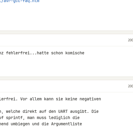
t/avr-gcc-faq.htm
200
nz fehlerfrei...hatte schon komische 

200
lerfrei. Vor allem kann sie keine negativen 

n, welche direkt auf den UART ausgibt. Die 

uf sprintf, man muss lediglich die 

hend umbiegen und die Argumentliste 
