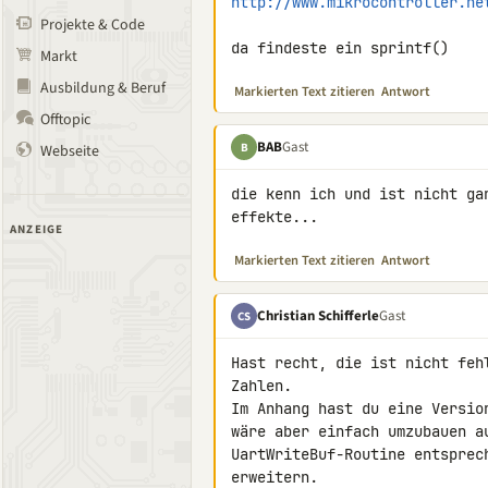
http://www.mikrocontroller.ne
Projekte & Code
da findeste ein sprintf()
Markt
Ausbildung & Beruf
Markierten Text zitieren
Antwort
Offtopic
BAB
Gast
B
Webseite
die kenn ich und ist nicht ga
effekte...
ANZEIGE
Markierten Text zitieren
Antwort
Christian Schifferle
Gast
CS
Hast recht, die ist nicht feh
Zahlen.

Im Anhang hast du eine Versio
wäre aber einfach umzubauen a
UartWriteBuf-Routine entsprec
erweitern.
