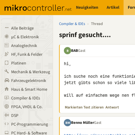
Neuigkeiten
Artikel
Fo
Compiler & IDEs
›
Thread
Alle Beiträge
sprinf gesucht....
µC & Elektronik
Analogtechnik
BAB
Gast
B
HF, Funk & Felder
Platinen
hi,

Mechanik & Werkzeug
ich suche noch eine funktionie
Fahrzeugelektronik
jetzt gibts schon so viele lib
Haus & Smart Home
will auf einfachem wege nen f
Compiler & IDEs
FPGA, VHDL & Co.
Markierten Text zitieren
Antwort
DSP
Benno Müller
Gast
BM
PC-Programmierung
PC Hard- & Software