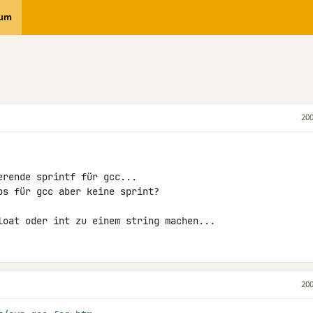
rum
200
rende sprintf für gcc...

s für gcc aber keine sprint?

loat oder int zu einem string machen...
200