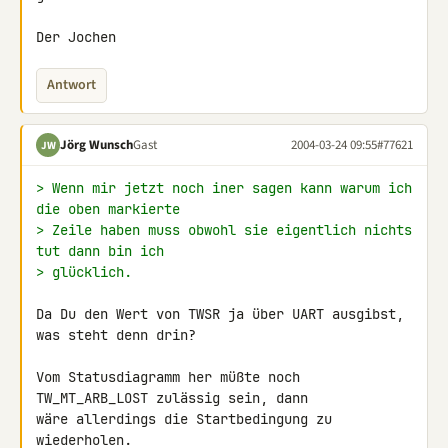
Der Jochen
Antwort
Jörg Wunsch
Gast
2004-03-24 09:55
#77621
JW
> Wenn mir jetzt noch iner sagen kann warum ich 
die oben markierte
> Zeile haben muss obwohl sie eigentlich nichts 
tut dann bin ich
> glücklich.
Da Du den Wert von TWSR ja über UART ausgibst, 
was steht denn drin?

Vom Statusdiagramm her müßte noch 
TW_MT_ARB_LOST zulässig sein, dann

wäre allerdings die Startbedingung zu 
wiederholen.
