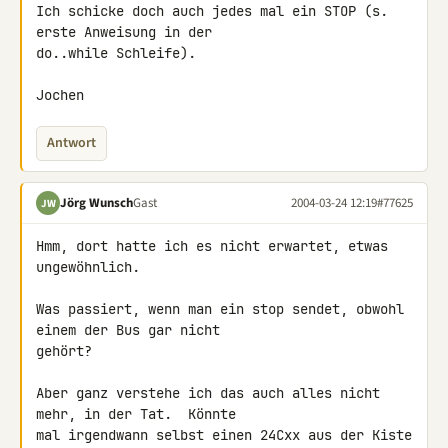
Ich schicke doch auch jedes mal ein STOP (s. 
erste Anweisung in der

do..while Schleife).

Jochen
Antwort
Jörg Wunsch
Gast
2004-03-24 12:19
#77625
JW
Hmm, dort hatte ich es nicht erwartet, etwas 
ungewöhnlich.

Was passiert, wenn man ein stop sendet, obwohl 
einem der Bus gar nicht

gehört?

Aber ganz verstehe ich das auch alles nicht 
mehr, in der Tat.  Könnte

mal irgendwann selbst einen 24Cxx aus der Kiste 