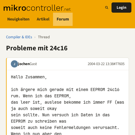
Login
Neuigkeiten
Artikel
Forum
Compiler & IDEs
›
Thread
Probleme mit 24c16
jochen
Gast
2004-03-22 13:38
#77605
J
Hallo Zusammen,

ich ärgere mich gerade mit einem EEPROM 24c16 
rum. Wenn ich das EEPROM,

das leer ist, auslese bekomme ich immer FF (was 
ja auch soweit okay

sein sollte. Nun versuch ich Daten in das 
EEPROM zu schreiben was

soweit auch keine Fehlermeldungen verursacht. 
Wenn ich nun aber den
