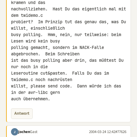
kramen und das

nachvollziehen.  Hast Du das eigentlich mal mit 
dem twidemo.c

probiert?  Im Prinzip tut das genau das, was Du 
willst, einschließlich

busy polling.  Hmm, nein, nur teilweise: beim 
Lesen wird kein busy

polling gemacht, sondern im NACK-Falle 
abgebrochen.  Beim Schreiben

ist das busy polling aber drin, das müßtest Du 
nur noch in die

Leseroutine cut&pasten.  Falls Du das im 
twidemo.c noch nachrüsten

willst, please send code.  Dann würde ich das 
in der avr-libc gern

auch übernehmen.
Antwort
jochen
Gast
2004-03-24 12:42
#77626
J