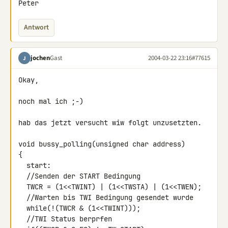
Peter
Antwort
jochen
Gast
2004-03-22 23:16
#77615
J
Okay,

noch mal ich ;-)

hab das jetzt versucht wiw folgt unzusetzten.

void bussy_polling(unsigned char address)

{

  start:

  //Senden der START Bedingung

  TWCR = (1<<TWINT) | (1<<TWSTA) | (1<<TWEN);

  //Warten bis TWI Bedingung gesendet wurde

  while(!(TWCR & (1<<TWINT)));

  //TWI Status berprfen
