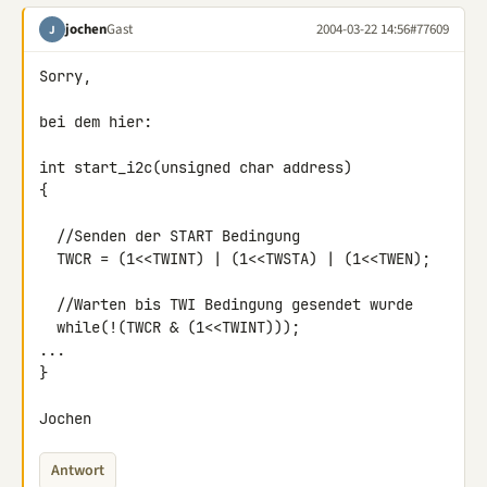
jochen
Gast
2004-03-22 14:56
#77609
J
Sorry,

bei dem hier:

int start_i2c(unsigned char address)

{

  //Senden der START Bedingung

  TWCR = (1<<TWINT) | (1<<TWSTA) | (1<<TWEN);

  //Warten bis TWI Bedingung gesendet wurde

  while(!(TWCR & (1<<TWINT)));

...

}

Jochen
Antwort