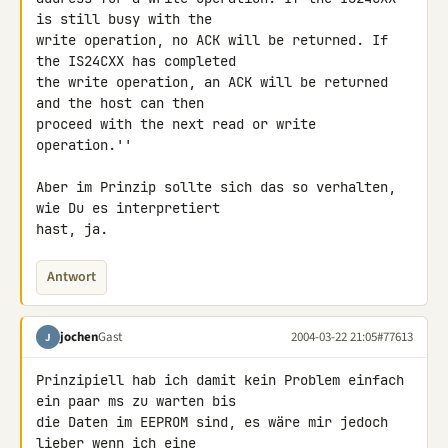
is still busy with the

write operation, no ACK will be returned. If 
the IS24CXX has completed

the write operation, an ACK will be returned 
and the host can then

proceed with the next read or write 
operation.''

Aber im Prinzip sollte sich das so verhalten, 
wie Du es interpretiert

hast, ja.
Antwort
jochen
Gast
2004-03-22 21:05
#77613
J
Prinzipiell hab ich damit kein Problem einfach 
ein paar ms zu warten bis

die Daten im EEPROM sind, es wäre mir jedoch 
lieber wenn ich eine
