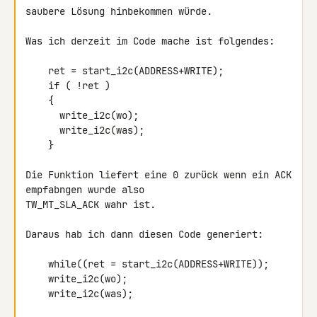
saubere Lösung hinbekommen würde.

Was ich derzeit im Code mache ist folgendes:

    ret = start_i2c(ADDRESS+WRITE);

    if ( !ret )

    {

      write_i2c(wo);

      write_i2c(was);

    }

Die Funktion liefert eine 0 zurück wenn ein ACK 
empfabngen wurde also

TW_MT_SLA_ACK wahr ist.

Daraus hab ich dann diesen Code generiert:

    while((ret = start_i2c(ADDRESS+WRITE));

    write_i2c(wo);

    write_i2c(was);
