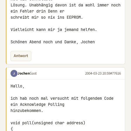
Lösung. Unabhängig davon ist da wohl immer noch 
ein Fehler drin Denn er

schreibt mir so nix ins EEPROM.

Vielleicht kann mir ja jemand helfen.

Schönen Abend noch und Danke, Jochen
Antwort
Jochen
Gast
2004-03-23 20:59
#77616
J
Hallo,

ich hab noch mal versucht mit folgendem Code 
ein Acknowledge Polling

hinzubekommen.

void poll(unsigned char address)

{
