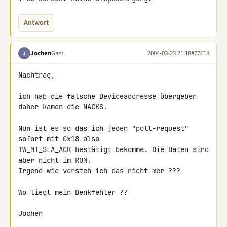
Antwort
Jochen
Gast
2004-03-23 21:18
#77618
J
Nachtrag,

ich hab die falsche Deviceaddresse übergeben 
daher kamen die NACKS.

Nun ist es so das ich jeden "poll-request" 
sofort mit 0x18 also

TW_MT_SLA_ACK bestätigt bekomme. Die Daten sind 
aber nicht im ROM.

Irgend wie versteh ich das nicht mer ???

Wo liegt mein Denkfehler ??

Jochen