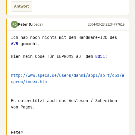
Antwort
Peter D.
(peda)
2004-03-23 21:34
#77619
PD
Ich hab noch nichts mit dem Hardware-I2C des 
AVR
 gemacht.

Hier mein Code für EEPROMS auf dem 
8051
:

http://www.specs.de/users/danni/appl/soft/c51/e
eprom/index.htm
Es unterstützt auch das Auslesen / Schreiben 
von Pages.

Peter