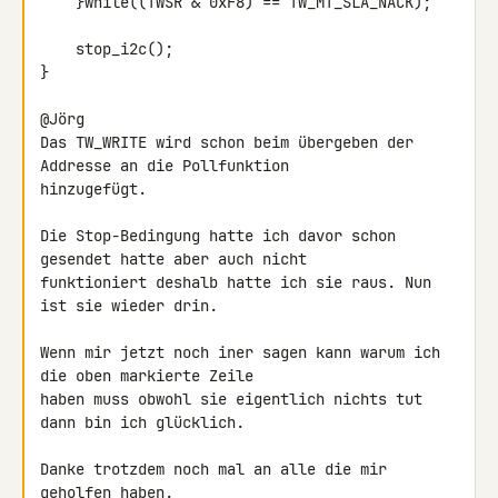
    }while((TWSR & 0xF8) == TW_MT_SLA_NACK);

    stop_i2c();

}

@Jörg

Das TW_WRITE wird schon beim übergeben der 
Addresse an die Pollfunktion

hinzugefügt.

Die Stop-Bedingung hatte ich davor schon 
gesendet hatte aber auch nicht

funktioniert deshalb hatte ich sie raus. Nun 
ist sie wieder drin.

Wenn mir jetzt noch iner sagen kann warum ich 
die oben markierte Zeile

haben muss obwohl sie eigentlich nichts tut 
dann bin ich glücklich.

Danke trotzdem noch mal an alle die mir 
geholfen haben.
