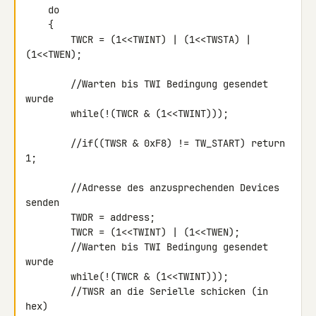
    do

    {

        TWCR = (1<<TWINT) | (1<<TWSTA) | 
(1<<TWEN);

        //Warten bis TWI Bedingung gesendet 
wurde

        while(!(TWCR & (1<<TWINT)));

        //if((TWSR & 0xF8) != TW_START) return 
1;

        //Adresse des anzusprechenden Devices 
senden

        TWDR = address;

        TWCR = (1<<TWINT) | (1<<TWEN);

        //Warten bis TWI Bedingung gesendet 
wurde

        while(!(TWCR & (1<<TWINT)));

        //TWSR an die Serielle schicken (in 
hex)
