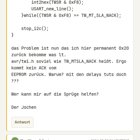
        int2hex(TWSR & 0xF8);

        USART_new_line();

    }while((TWSR & 0xF8) == TW_MT_SLA_NACK);

    stop_i2c();

}

das Problem ist nun das ich hier permanent 0x20 
zurück bekomme was lt.

avr/twi.h soviel wie TW_MTSLA_NACK heißt. Ergo 
kommt kein ACK vom

EEPROM zurück. Warum? mit den delays tuts doch 
???

Wer kann mir auf die Sprüge helfen?

Der Jochen
Antwort