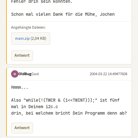
Fehler drin sein könnten.

Schon mal vielen Dank für die Mühe, Jochen
Angehängte Dateien:
(2,04 KB)
main.zip
Antwort
OldBug
Gast
2004-03-22 14:49
#77608
O
Hmmm...

Also "while(!(TWCR & (1<<TWINT)));" ist fünf 
mal in Deinem i2c.c

drin, bei welchem bricht Dein Programm denn ab?
Antwort