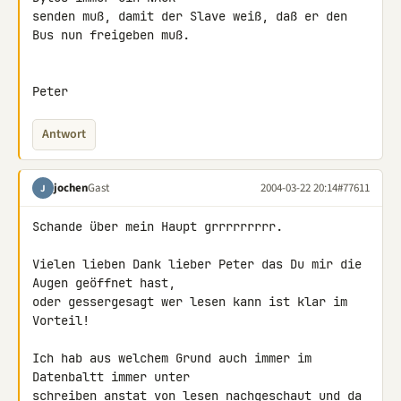
senden muß, damit der Slave weiß, daß er den 
Bus nun freigeben muß.

Peter
Antwort
jochen
Gast
2004-03-22 20:14
#77611
J
Schande über mein Haupt grrrrrrrrr.

Vielen lieben Dank lieber Peter das Du mir die 
Augen geöffnet hast,

oder gessergesagt wer lesen kann ist klar im 
Vorteil!

Ich hab aus welchem Grund auch immer im 
Datenbaltt immer unter

schreiben anstat von lesen nachgeschaut und da 