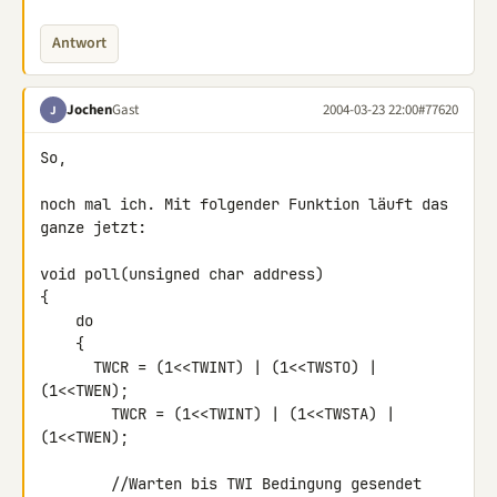
Antwort
Jochen
Gast
2004-03-23 22:00
#77620
J
So,

noch mal ich. Mit folgender Funktion läuft das 
ganze jetzt:

void poll(unsigned char address)

{

    do

    {

      TWCR = (1<<TWINT) | (1<<TWSTO) | 
(1<<TWEN);

        TWCR = (1<<TWINT) | (1<<TWSTA) | 
(1<<TWEN);

        //Warten bis TWI Bedingung gesendet 