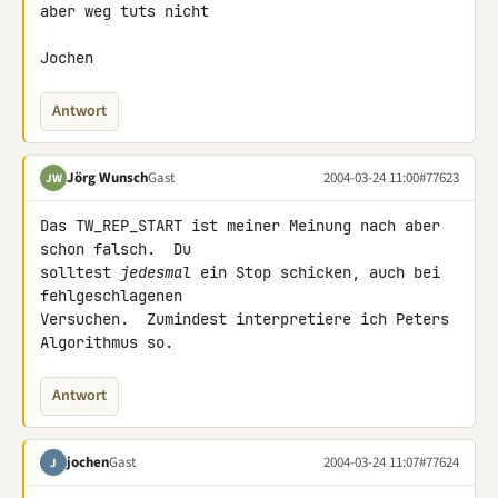
aber weg tuts nicht

Jochen
Antwort
Jörg Wunsch
Gast
2004-03-24 11:00
#77623
JW
Das TW_REP_START ist meiner Meinung nach aber 
schon falsch.  Du

solltest 
jedesmal
 ein Stop schicken, auch bei 
fehlgeschlagenen

Versuchen.  Zumindest interpretiere ich Peters 
Algorithmus so.
Antwort
jochen
Gast
2004-03-24 11:07
#77624
J