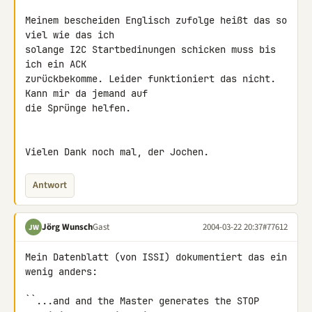
Meinem bescheiden Englisch zufolge heißt das so 
viel wie das ich

solange I2C Startbedinungen schicken muss bis 
ich ein ACK

zurückbekomme. Leider funktioniert das nicht. 
Kann mir da jemand auf

die Sprünge helfen.

Vielen Dank noch mal, der Jochen.
Antwort
Jörg Wunsch
Gast
2004-03-22 20:37
#77612
JW
Mein Datenblatt (von ISSI) dokumentiert das ein 
wenig anders:

``...and and the Master generates the STOP 