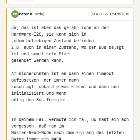
Peter D.
(peda)
2004-03-22 17:42
#77610
PD
Ja, das ist eben das gefährliche an der 
Hardware-I2C, sie kann sich in

jedem beliebigen Zustand befinden.

Z.B. auch in einem Zustand, wo der Bus belegt 
ist und somit kein Start

gesendet werden kann.

Am sicherchsten ist es dann einen Timeout 
aufzusetzen, der immer dann

zuschlägt, sobald etwas klemmt und dann neu 
initialisiert und wenn

nötig den Bus freigibt.

In Deinem Fall vermute ich mal, Du hast einfach 
vergessen, daß man im

Master-Read-Mode nach dem Empfang des letzten 
Bytes immer ein NACK
