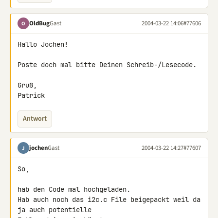
OldBug
Gast
2004-03-22 14:06
#77606
O
Hallo Jochen!

Poste doch mal bitte Deinen Schreib-/Lesecode.

Gruß,

Patrick
Antwort
jochen
Gast
2004-03-22 14:27
#77607
J
So,

hab den Code mal hochgeladen.

Hab auch noch das i2c.c File beigepackt weil da 
ja auch potentielle
