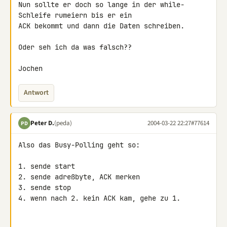
Nun sollte er doch so lange in der while-
Schleife rumeiern bis er ein

ACK bekommt und dann die Daten schreiben.

Oder seh ich da was falsch??

Jochen
Antwort
Peter D.
(peda)
2004-03-22 22:27
#77614
PD
Also das Busy-Polling geht so:

1. sende start

2. sende adreßbyte, ACK merken

3. sende stop

4. wenn nach 2. kein ACK kam, gehe zu 1.
