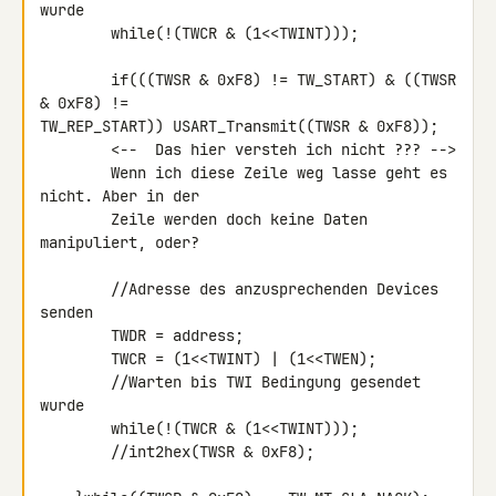
wurde

        while(!(TWCR & (1<<TWINT)));

        if(((TWSR & 0xF8) != TW_START) & ((TWSR 
& 0xF8) !=

TW_REP_START)) USART_Transmit((TWSR & 0xF8));

        <--  Das hier versteh ich nicht ??? -->

        Wenn ich diese Zeile weg lasse geht es 
nicht. Aber in der

        Zeile werden doch keine Daten 
manipuliert, oder?

        //Adresse des anzusprechenden Devices 
senden

        TWDR = address;

        TWCR = (1<<TWINT) | (1<<TWEN);

        //Warten bis TWI Bedingung gesendet 
wurde

        while(!(TWCR & (1<<TWINT)));

        //int2hex(TWSR & 0xF8);
