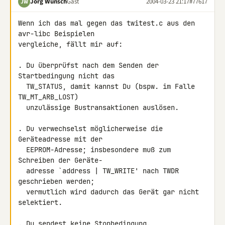
Jörg Wunsch
Gast
2004-03-23 21:17
#77617
JW
Wenn ich das mal gegen das twitest.c aus den 
avr-libc Beispielen

vergleiche, fällt mir auf:

. Du überprüfst nach dem Senden der 
Startbedingung nicht das

  TW_STATUS, damit kannst Du (bspw. im Falle 
TW_MT_ARB_LOST)

  unzulässige Bustransaktionen auslösen.

. Du verwechselst möglicherweise die 
Geräteadresse mit der

  EEPROM-Adresse; insbesondere muß zum 
Schreiben der Geräte-

  adresse `address | TW_WRITE' nach TWDR 
geschrieben werden;

  vermutlich wird dadurch das Gerät gar nicht 
selektiert.

. Du sendest keine Stopbedingung.