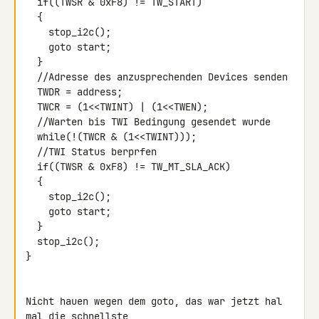
  if((TWSR & 0xF8) != TW_START)

  {

    stop_i2c();

    goto start;

  }

  //Adresse des anzusprechenden Devices senden

  TWDR = address;

  TWCR = (1<<TWINT) | (1<<TWEN);

  //Warten bis TWI Bedingung gesendet wurde

  while(!(TWCR & (1<<TWINT)));

  //TWI Status berprfen

  if((TWSR & 0xF8) != TW_MT_SLA_ACK)

  {

    stop_i2c();

    goto start;

  }

  stop_i2c();

}

Nicht hauen wegen dem goto, das war jetzt hal 
mal die schnellste
