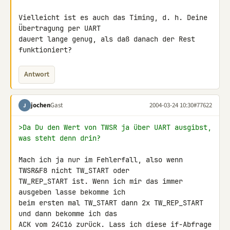
Vielleicht ist es auch das Timing, d. h. Deine 
Übertragung per UART

dauert lange genug, als daß danach der Rest 
funktioniert?
Antwort
jochen
Gast
2004-03-24 10:30
#77622
J
>Da Du den Wert von TWSR ja über UART ausgibst, 
was steht denn drin?
Mach ich ja nur im Fehlerfall, also wenn 
TWSR&F8 nicht TW_START oder

TW_REP_START ist. Wenn ich mir das immer 
ausgeben lasse bekomme ich

beim ersten mal TW_START dann 2x TW_REP_START 
und dann bekomme ich das

ACK vom 24C16 zurück. Lass ich diese if-Abfrage 