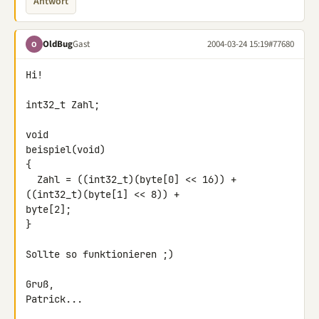
Antwort
OldBug
Gast
2004-03-24 15:19
#77680
O
Hi!

int32_t Zahl;

void

beispiel(void)

{

  Zahl = ((int32_t)(byte[0] << 16)) + 
((int32_t)(byte[1] << 8)) +

byte[2];

}

Sollte so funktionieren ;)

Gruß,

Patrick...