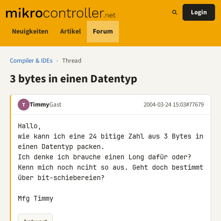
Login
Neuigkeiten
Artikel
Forum
Compiler & IDEs
›
Thread
3 bytes in einen Datentyp
Timmy
Gast
2004-03-24 15:03
#77679
T
Hallo,

wie kann ich eine 24 bitige Zahl aus 3 Bytes in 
einen Datentyp packen.

Ich denke ich brauche einen Long dafür oder?

Kenn mich noch nciht so aus. Geht doch bestimmt 
über bit-schiebereien?

Mfg Timmy