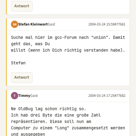
Antwort
Stefan Kleinwort
Gast
2004-03-24 15:59
#77681
SK
Suche mal hier im gcc-Forum nach "union". Damit 
geht das, was Du

willst (wenn ich Dich richtig verstanden habe).

Stefan
Antwort
Timmy
Gast
2004-03-24 17:25
#77682
T
Ne OldBug lag schon richtig so.

Ich hab drei Byte die eine große Zahl 
repräsentieren. Diese soll nun am

Computer zu einem "Long" zusammengesetzt werden 
und ausgegeben
