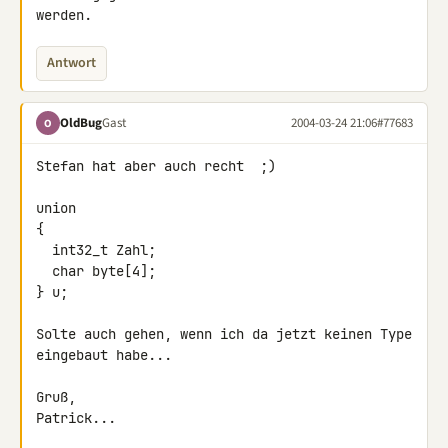
werden.
Antwort
OldBug
Gast
2004-03-24 21:06
#77683
O
Stefan hat aber auch recht  ;)

union

{

  int32_t Zahl;

  char byte[4];

} u;

Solte auch gehen, wenn ich da jetzt keinen Type 
eingebaut habe...

Gruß,

Patrick...