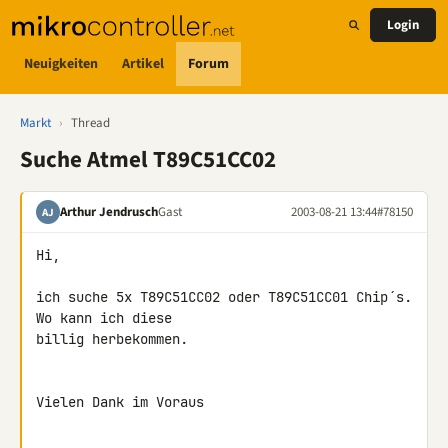
Login
Neuigkeiten
Artikel
Forum
Markt
›
Thread
Suche Atmel T89C51CC02
Arthur Jendrusch
Gast
2003-08-21 13:44
#78150
AJ
Hi,

ich suche 5x T89C51CC02 oder T89C51CC01 Chip´s. 
Wo kann ich diese

billig herbekommen.

Vielen Dank im Voraus
