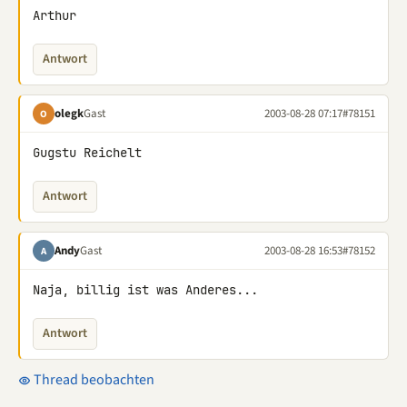
Arthur
Antwort
olegk
Gast
2003-08-28 07:17
#78151
O
Gugstu Reichelt
Antwort
Andy
Gast
2003-08-28 16:53
#78152
A
Naja, billig ist was Anderes...
Antwort
Thread beobachten