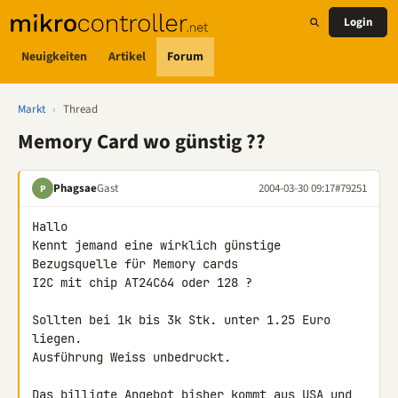
Login
Neuigkeiten
Artikel
Forum
Markt
›
Thread
Memory Card wo günstig ??
Phagsae
Gast
2004-03-30 09:17
#79251
P
Hallo

Kennt jemand eine wirklich günstige 
Bezugsquelle für Memory cards

I2C mit chip AT24C64 oder 128 ?

Sollten bei 1k bis 3k Stk. unter 1.25 Euro 
liegen.

Ausführung Weiss unbedruckt.

Das billigte Angebot bisher kommt aus USA und 