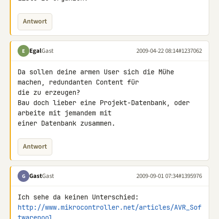
Antwort
Egal
Gast
2009-04-22 08:14
#1237062
E
Da sollen deine armen User sich die Mühe 
machen, redundanten Content für 

die zu erzeugen?

Bau doch lieber eine Projekt-Datenbank, oder 
arbeite mit jemandem mit 

einer Datenbank zusammen.
Antwort
Gast
Gast
2009-09-01 07:34
#1395976
G
http://www.mikrocontroller.net/articles/AVR_Sof
twarepool