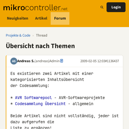
Login
Neuigkeiten
Artikel
Forum
Projekte & Code
›
Thread
Übersicht nach Themen
Andreas S.
(andreas)
Admin
2009-02-05 12:03
#1136437
AS
Es existieren zwei Artikel mit einer 
kategorisierten Inhaltsübersicht 

der Codesammlung:

* 
AVR Softwarepool
 - AVR-Softwareprojekte

* 
Codesammlung Übersicht
 - allgemein

Beide Artikel sind nicht vollständig, jeder ist 
dazu aufgerufen die 

Liste zu ergänzen!