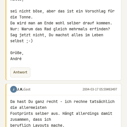
sei nicht böse, aber das ist ein Vorschlag für 
die Tonne.

Da wird man am Ende wohl selber drauf kommen.

Nur: Warum das Rad gleich mehrmals erfinden?

Sag jetzt nicht, Du machst alles im Leben 
selbst ;-)

Grüße,

André
Antwort
J.K.
Gast
2004-03-17 05:59
#83497
J
Da hast Du ganz recht - ich rechne tatsächlich 
die allermeisten

Footprints selber aus. Hängt allerdings damit 
zusammen, dass ich

beruflich Layouts mache.
