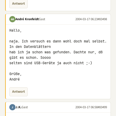
Antwort
André Kronfeldt
Gast
2004-03-17 06:23
#83498
AK
Hallo,

naja. Ich versuch es dann wohl doch mal selbst. 
In den Datenblättern

hab ich ja schon was gefunden. Dachte nur, dß 
gibt es schon. Soooo

selten sind USB-Geräte ja auch nicht ;-)

Grüße,

André
Antwort
J.K.
Gast
2004-03-17 06:58
#83499
J