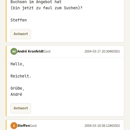
Buchsen im Angebot hat

(bin jetzt zu faul zum Suchen)?

Steffen
Antwort
André Kronfeldt
Gast
2004-03-17 20:30
#83501
AK
Hallo,

Reichelt.

Grüße,

André
Antwort
Steffen
Gast
2004-03-18 08:12
#83502
S