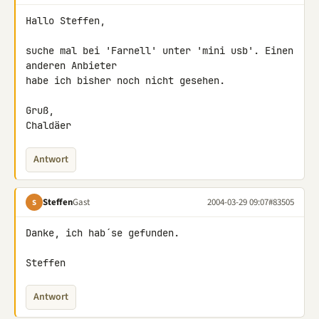
Hallo Steffen,

suche mal bei 'Farnell' unter 'mini usb'. Einen 
anderen Anbieter

habe ich bisher noch nicht gesehen.

Gruß,

Chaldäer
Antwort
Steffen
Gast
2004-03-29 09:07
#83505
S
Danke, ich hab´se gefunden.

Steffen
Antwort