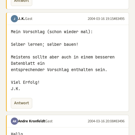
Antwort
J.K.
Gast
2004-03-16 19:15
#83495
J
Mein Vorschlag (schon wieder mal):

Selber lernen; selber bauen!

Meistens sollte aber auch in einem besseren 
Datenblatt ein

entsprechender Vorschlag enthalten sein.

Viel Erfolg!

J.K.
Antwort
Andre Kronfeldt
Gast
2004-03-16 20:08
#83496
AK
Hallo,
