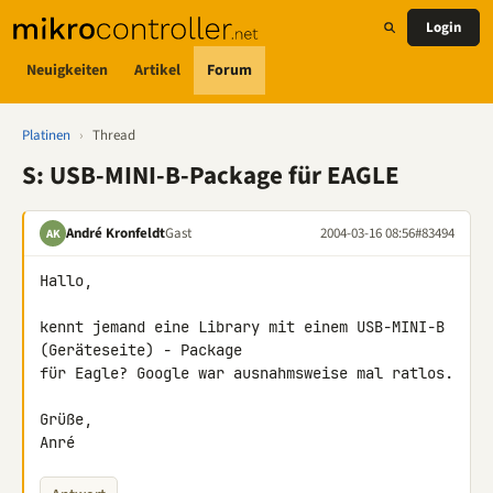
Login
Neuigkeiten
Artikel
Forum
Platinen
›
Thread
S: USB-MINI-B-Package für EAGLE
André Kronfeldt
Gast
2004-03-16 08:56
#83494
AK
Hallo,

kennt jemand eine Library mit einem USB-MINI-B 
(Geräteseite) - Package

für Eagle? Google war ausnahmsweise mal ratlos.

Grüße,

Anré