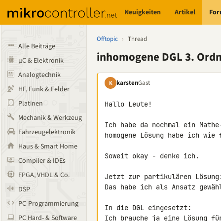
Neuigkeiten
Artikel
Fo
Offtopic
›
Thread
Alle Beiträge
inhomogene DGL 3. Ord
µC & Elektronik
Analogtechnik
karsten
Gast
K
HF, Funk & Felder
Platinen
Hallo Leute!

Mechanik & Werkzeug
Fahrzeugelektronik
Haus & Smart Home
Soweit okay - denke ich.

Compiler & IDEs
FPGA, VHDL & Co.
Jetzt zur partikulären Lösung
Das habe ich als Ansatz gewäh
DSP
PC-Programmierung
In die DGL eingesetzt:
PC Hard- & Software
Ich brauche ja eine Lösung fü