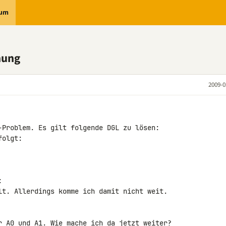
rum
nung
2009-0
:
lt. Allerdings komme ich damit nicht weit.

r A0 und A1. Wie mache ich da jetzt weiter?
