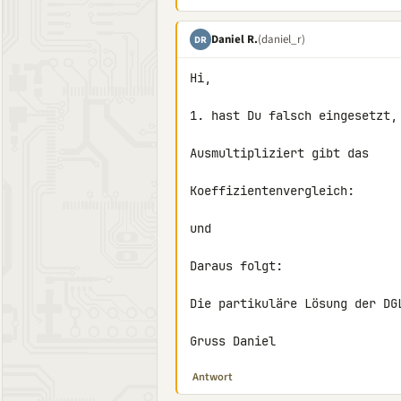
Daniel R.
(daniel_r)
DR
Hi,

und
Daraus folgt:
Die partikuläre Lösung der DGL
Gruss Daniel
Antwort