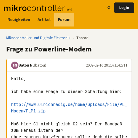
Login
Neuigkeiten
Artikel
Forum
Mikrocontroller und Digitale Elektronik
›
Thread
Frage zu Powerline-Modem
Batou N.
(batou)
2009-02-10 20:20
#1142711
BN
Hallo,

ich habe eine Frage zu dieser Schaltung hier:

http://www.ulrichradig.de/home/uploads/File/PL_
Modem/PLM1.zip
Muß hier C1 nicht gleich C2 sein? Der Bandpaß 
zum Herausfiltern der 

übertragenen Nutzfrequenz sollte doch die selbe 