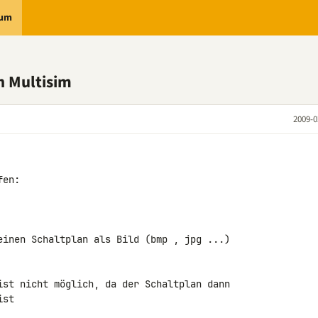
rum
n Multisim
2009-0
en:

einen Schaltplan als Bild (bmp , jpg ...) 

ist nicht möglich, da der Schaltplan dann 

st
