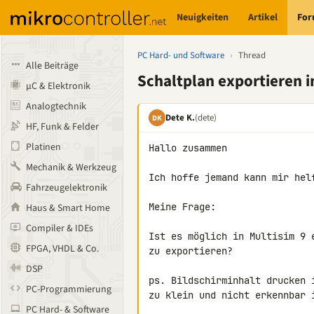
Neuigkeiten
Artikel
Fo
PC Hard- und Software
›
Thread
Alle Beiträge
Schaltplan exportieren i
µC & Elektronik
Analogtechnik
Dete K.
(dete)
DK
HF, Funk & Felder
Platinen
Hallo zusammen

Mechanik & Werkzeug
Ich hoffe jemand kann mir helf
Fahrzeugelektronik
Meine Frage:

Haus & Smart Home
Compiler & IDEs
Ist es möglich in Multisim 9 
FPGA, VHDL & Co.
zu exportieren?

DSP
ps. Bildschirminhalt drucken 
PC-Programmierung
zu klein und nicht erkennbar i
PC Hard- & Software