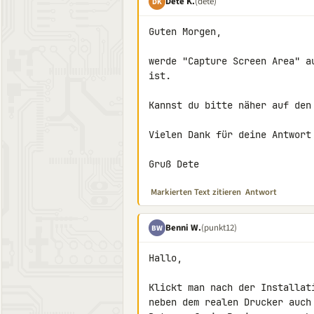
Dete K.
(dete)
DK
Guten Morgen,

werde "Capture Screen Area" a
ist.

Kannst du bitte näher auf den 
Vielen Dank für deine Antwort

Gruß Dete
Markierten Text zitieren
Antwort
Benni W.
(punkt12)
BW
Hallo,

Klickt man nach der Installat
neben dem realen Drucker auch