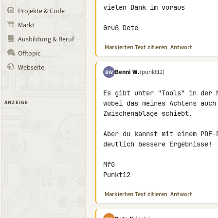
vielen Dank im voraus

Projekte & Code
Markt
Gruß Dete
Ausbildung & Beruf
Markierten Text zitieren
Antwort
Offtopic
Webseite
Benni W.
(punkt12)
BW
Es gibt unter "Tools" in der 
ANZEIGE
wobei das meines Achtens auch
Zwischenablage schiebt.

Aber du kannst mit einem PDF-
deutlich bessere Ergebnisse!

MfG

Punkt12
Markierten Text zitieren
Antwort