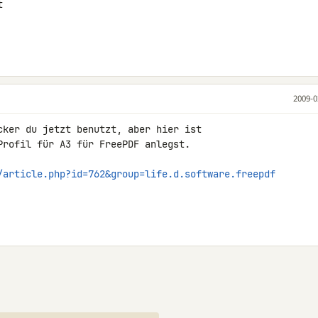


2009-0
cker du jetzt benutzt, aber hier ist 

Profil für A3 für FreePDF anlegst.

/article.php?id=762&group=life.d.software.freepdf