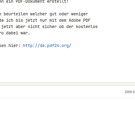
n ein PDF-Dokument erstellt!

h beurteilen welcher gut oder weniger 

da ich bis jetzt nur mit dem Adobe PDF 

 jetzt aber nicht sicher ob der kostenlos 

o dabei war.

sen hier: 
http://de.pdf24.org/
2009-0